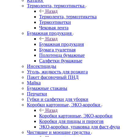
Каталог
Термолента, термоэтикетка
Назад
Термолента, термоэтикетка
Термоэтикетки
Чековая лента
Бумажная продукция
Назад
Бумажная продукция
Бумага туалетная
Полотенца бумажные
Салфетки бумажные
Инсектициды
Уголь, жидкость для розжига
Пакет фасовочный ПНД
Майка
Бумажные стаканы
Перчатки
Губки и салфетки для уборки
Коробки картонные, ЭКО-коробки
Назад
Коробки картонные, ЭКО-коробки
Коробки для пиццы и пирогов
ЭКО-коробки, упаковка для фаст-фуда
Чистящие и моющие средства