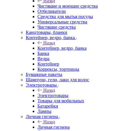
Назад
Чистящие и моющие средства
Отбеливатели
Средства для мытья посуды
Универсальные средства
Чистящие средства
Канцтовары, бланки
Контейнер, ведро, банка
Назад
Контейнер, ведро, банка
Банка
Ведра
Контейнер
Коррексы, тортницы
Бумажные пакеты
Шампуни, гели, лаки для волос
Электротовары
Назад
Электротовары
Товары для мобильных
Батарейки
Лампы
Личная гигиена
Назад
Личная гигиена