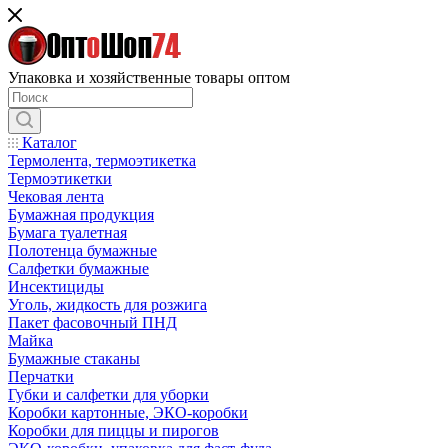
Упаковка и хозяйственные товары оптом
Каталог
Термолента, термоэтикетка
Термоэтикетки
Чековая лента
Бумажная продукция
Бумага туалетная
Полотенца бумажные
Салфетки бумажные
Инсектициды
Уголь, жидкость для розжига
Пакет фасовочный ПНД
Майка
Бумажные стаканы
Перчатки
Губки и салфетки для уборки
Коробки картонные, ЭКО-коробки
Коробки для пиццы и пирогов