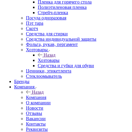
Пленка для горячего стола
Полиэтиленовая пленка
Стрейч-пленка
Посуда одноразовая
Пэт тара
Скотч
Средства для стирки
Средства индивидуальной защиты
Фольга, рукав, пергамент
Хозтовары
Назад
Хозтовары
Средства и губки для обуви
Ценники, этикетлента
Стеклоомыватель
Бренды
Компания
Назад
Компания
О компании
Новости
Отзывы
Вакансии
Контакты
Реквизиты