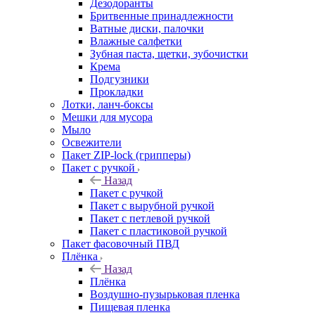
Дезодоранты
Бритвенные принадлежности
Ватные диски, палочки
Влажные салфетки
Зубная паста, щетки, зубочистки
Крема
Подгузники
Прокладки
Лотки, ланч-боксы
Мешки для мусора
Мыло
Освежители
Пакет ZIP-lock (грипперы)
Пакет с ручкой
Назад
Пакет с ручкой
Пакет с вырубной ручкой
Пакет с петлевой ручкой
Пакет с пластиковой ручкой
Пакет фасовочный ПВД
Плёнка
Назад
Плёнка
Воздушно-пузырьковая пленка
Пищевая пленка