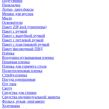
Подгузники
Прокладки
Лотки, ланч-боксы
Мешки для мусора
Мыло
Освежители
Пакет ZIP-lock (грипперы)
Пакет с ручкой
Пакет с вырубной ручкой
Пакет с петлевой ручкой
Пакет с пластиковой ручкой
Пакет фасовочный ПВД
Плёнка
Воздушно-пузырьковая пленка
Пищевая пленка
Пленка для горячего стола
Полиэтиленовая пленка
Стрейч-пленка
Посуда одноразовая
Пэт тара
Скотч
Средства для стирки
Средства индивидуальной защиты
Фольга, рукав, пергамент
Хозтовары