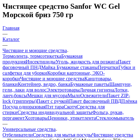
Чистящее средство Sanfor WC Gel
Морской бриз 750 гр
Главная
—
Каталог
—
Чистящие и моющие средства
Термолента, термоэтикетка
Бумажная
продукция
Инсектициды
Уголь, жидкость для розжига
Пакет
фасовочный ПНД
Майка
Бумажные стаканы
Перчатки
Губки и
салфетки для уборки
Коробки картонные, ЭКО-
коробки
Чистящие и моющие средства
Канцтовары,
бланки
Контейнер, ведро, банка
Бумажные пакеты
Шампуни,
гели, лаки для волос
Электротовары
Личная гигиена
Лотки,
ланч-боксы
Мешки для мусора
Мыло
Освежители
Пакет ZIP-
lock (грипперы)
Пакет с ручкой
Пакет фасовочный ПВД
Плёнка
Посуда одноразовая
Пэт тара
Скотч
Средства для
стирки
Средства индивидуальной защиты
Фольга, рукав,
пергамент
Хозтовары
Ценники, этикетлента
Стеклоомыватель
—
Универсальные средства
Отбеливатели
Средства для мытья посуды
Чистящие средства