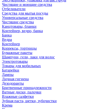
ЭКО-коробки, упаковка для фаст-фуда
Чистящие и моющие средства
Отбеливатели
Средства для мытья посуды
Универсальные средства
Чистящие средства
Канцтовары, бланки
Контейнер, ведро, банка
Банка
Ведра
Контейнер
Коррексы, тортницы
Бумажные пакеты
Шампуни, гели, лаки для волос
Электротовары
Товары для мобильных
Батарейки
Лампы
Личная гигиена
Дезодоранты
Бритвенные принадлежности
Ватные диски, палочки
Влажные салфетки
Зубная паста, щетки, зубочистки
Крема