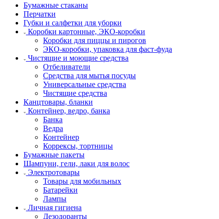
Бумажные стаканы
Перчатки
Губки и салфетки для уборки
Коробки картонные, ЭКО-коробки
Коробки для пиццы и пирогов
ЭКО-коробки, упаковка для фаст-фуда
Чистящие и моющие средства
Отбеливатели
Средства для мытья посуды
Универсальные средства
Чистящие средства
Канцтовары, бланки
Контейнер, ведро, банка
Банка
Ведра
Контейнер
Коррексы, тортницы
Бумажные пакеты
Шампуни, гели, лаки для волос
Электротовары
Товары для мобильных
Батарейки
Лампы
Личная гигиена
Дезодоранты