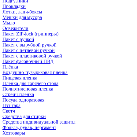
Подгузники
Прокладки
Лотки, ланч-боксы
Мешки для мусора
Мыло
Освежители
Пакет ZIP-lock (грипперы)
Пакет с ручкой
Пакет с вырубной ручкой
Пакет с петлевой ручкой
Пакет с пластиковой ручкой
Пакет фасовочный ПВД
Плёнка
Воздушно-пузырьковая пленка
Пищевая пленка
Пленка для горячего стола
Полиэтиленовая пленка
Стрейч-пленка
Посуда одноразовая
Пэт тара
Скотч
Средства для стирки
Средства индивидуальной защиты
Фольга, рукав, пергамент
Хозтовары