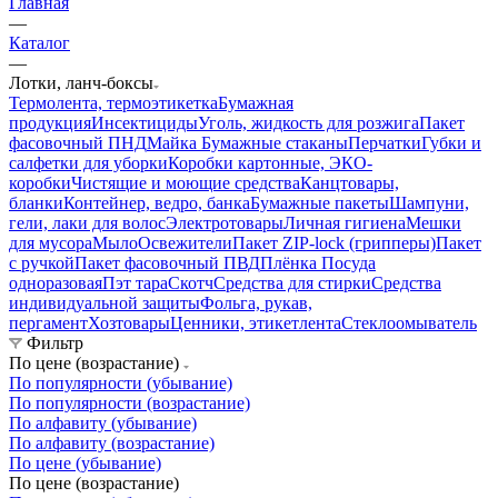
Главная
—
Каталог
—
Лотки, ланч-боксы
Термолента, термоэтикетка
Бумажная
продукция
Инсектициды
Уголь, жидкость для розжига
Пакет
фасовочный ПНД
Майка
Бумажные стаканы
Перчатки
Губки и
салфетки для уборки
Коробки картонные, ЭКО-
коробки
Чистящие и моющие средства
Канцтовары,
бланки
Контейнер, ведро, банка
Бумажные пакеты
Шампуни,
гели, лаки для волос
Электротовары
Личная гигиена
Мешки
для мусора
Мыло
Освежители
Пакет ZIP-lock (грипперы)
Пакет
с ручкой
Пакет фасовочный ПВД
Плёнка
Посуда
одноразовая
Пэт тара
Скотч
Средства для стирки
Средства
индивидуальной защиты
Фольга, рукав,
пергамент
Хозтовары
Ценники, этикетлента
Стеклоомыватель
Фильтр
По цене (возрастание)
По популярности (убывание)
По популярности (возрастание)
По алфавиту (убывание)
По алфавиту (возрастание)
По цене (убывание)
По цене (возрастание)