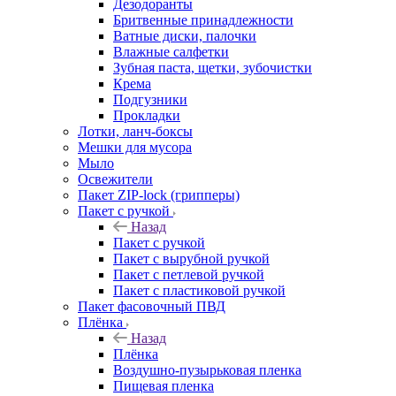
Дезодоранты
Бритвенные принадлежности
Ватные диски, палочки
Влажные салфетки
Зубная паста, щетки, зубочистки
Крема
Подгузники
Прокладки
Лотки, ланч-боксы
Мешки для мусора
Мыло
Освежители
Пакет ZIP-lock (грипперы)
Пакет с ручкой
Назад
Пакет с ручкой
Пакет с вырубной ручкой
Пакет с петлевой ручкой
Пакет с пластиковой ручкой
Пакет фасовочный ПВД
Плёнка
Назад
Плёнка
Воздушно-пузырьковая пленка
Пищевая пленка