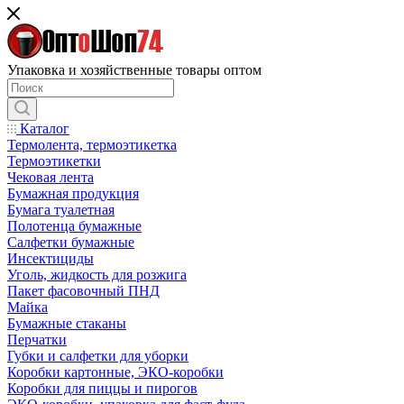
Упаковка и хозяйственные товары оптом
Каталог
Термолента, термоэтикетка
Термоэтикетки
Чековая лента
Бумажная продукция
Бумага туалетная
Полотенца бумажные
Салфетки бумажные
Инсектициды
Уголь, жидкость для розжига
Пакет фасовочный ПНД
Майка
Бумажные стаканы
Перчатки
Губки и салфетки для уборки
Коробки картонные, ЭКО-коробки
Коробки для пиццы и пирогов