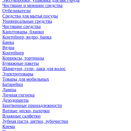
ЭКО-коробки, упаковка для фаст-фуда
Чистящие и моющие средства
Отбеливатели
Средства для мытья посуды
Универсальные средства
Чистящие средства
Канцтовары, бланки
Контейнер, ведро, банка
Банка
Ведра
Контейнер
Коррексы, тортницы
Бумажные пакеты
Шампуни, гели, лаки для волос
Электротовары
Товары для мобильных
Батарейки
Лампы
Личная гигиена
Дезодоранты
Бритвенные принадлежности
Ватные диски, палочки
Влажные салфетки
Зубная паста, щетки, зубочистки
Крема