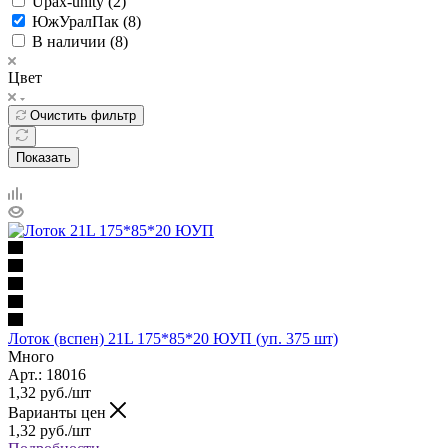
Upax-unity (
2
)
ЮжУралПак (
8
)
В наличии (
8
)
Цвет
Очистить фильтр
Показать
Лоток (вспен) 21L 175*85*20 ЮУП (уп. 375 шт)
Много
Арт.: 18016
1,32
руб.
/шт
Варианты цен
1,32
руб.
/шт