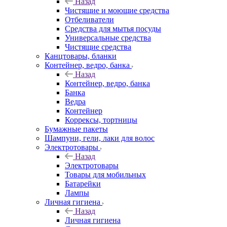
Назад
Чистящие и моющие средства
Отбеливатели
Средства для мытья посуды
Универсальные средства
Чистящие средства
Канцтовары, бланки
Контейнер, ведро, банка
Назад
Контейнер, ведро, банка
Банка
Ведра
Контейнер
Коррексы, тортницы
Бумажные пакеты
Шампуни, гели, лаки для волос
Электротовары
Назад
Электротовары
Товары для мобильных
Батарейки
Лампы
Личная гигиена
Назад
Личная гигиена