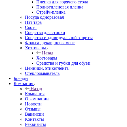
Пленка для горячего стола
Полиэтиленовая пленка
Стрейч-пленка
Посуда одноразовая
Пэт тара
Скотч
Средства для стирки
Средства индивидуальной защиты
Фольга, рукав, пергамент
Хозтовары
Назад
Хозтовары
Средства и губки для обуви
Ценники, этикетлента
Стеклоомыватель
Бренды
Компания
Назад
Компания
О компании
Новости
Отзывы
Вакансии
Контакты
Реквизиты