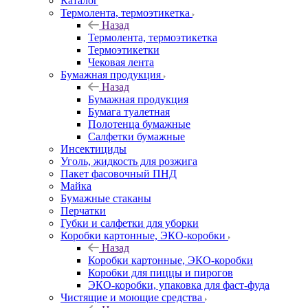
Каталог
Термолента, термоэтикетка
Назад
Термолента, термоэтикетка
Термоэтикетки
Чековая лента
Бумажная продукция
Назад
Бумажная продукция
Бумага туалетная
Полотенца бумажные
Салфетки бумажные
Инсектициды
Уголь, жидкость для розжига
Пакет фасовочный ПНД
Майка
Бумажные стаканы
Перчатки
Губки и салфетки для уборки
Коробки картонные, ЭКО-коробки
Назад
Коробки картонные, ЭКО-коробки
Коробки для пиццы и пирогов
ЭКО-коробки, упаковка для фаст-фуда
Чистящие и моющие средства