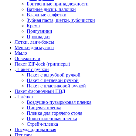
Бритвенные принадлежности
Ватные диски, палочки
Влажные салфетки
Зубная паста, щетки, зубочистки
Крема
Подгузники
Прокладки
Лотки, ланч-боксы
Мешки для мусора
Мыло
Освежители
Пакет ZIP-lock (грипперы)
Пакет с ручкой
Пакет с вырубной ручкой
Пакет с петлевой ручкой
Пакет с пластиковой ручкой
Пакет фасовочный ПВД
Плёнка
Воздушно-пузырьковая пленка
Пищевая пленка
Пленка для горячего стола
Полиэтиленовая пленка
Стрейч-пленка
Посуда одноразовая
Пэт тара