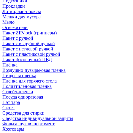
Подгузники
Прокладки
Лотки, ланч-боксы
Мешки для мусора
Мыло
Освежители
Пакет ZIP-lock (грипперы)
Пакет с ручкой
Пакет с вырубной ручкой
Пакет с петлевой ручкой
Пакет с пластиковой ручкой
Пакет фасовочный ПВД
Плёнка
Воздушно-пузырьковая пленка
Пищевая пленка
Пленка для горячего стола
Полиэтиленовая пленка
Стрейч-пленка
Посуда одноразовая
Пэт тара
Скотч
Средства для стирки
Средства индивидуальной защиты
Фольга, рукав, пергамент
Хозтовары