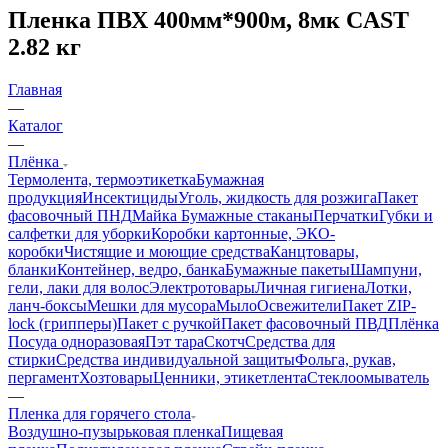
Пленка ПВХ 400мм*900м, 8мк CAST
2.82 кг
Главная
—
Каталог
—
Плёнка
Термолента, термоэтикетка
Бумажная
продукция
Инсектициды
Уголь, жидкость для розжига
Пакет
фасовочный ПНД
Майка
Бумажные стаканы
Перчатки
Губки и
салфетки для уборки
Коробки картонные, ЭКО-
коробки
Чистящие и моющие средства
Канцтовары,
бланки
Контейнер, ведро, банка
Бумажные пакеты
Шампуни,
гели, лаки для волос
Электротовары
Личная гигиена
Лотки,
ланч-боксы
Мешки для мусора
Мыло
Освежители
Пакет ZIP-
lock (грипперы)
Пакет с ручкой
Пакет фасовочный ПВД
Плёнка
Посуда одноразовая
Пэт тара
Скотч
Средства для
стирки
Средства индивидуальной защиты
Фольга, рукав,
пергамент
Хозтовары
Ценники, этикетлента
Стеклоомыватель
—
Пленка для горячего стола
Воздушно-пузырьковая пленка
Пищевая