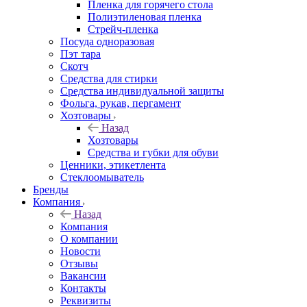
Пленка для горячего стола
Полиэтиленовая пленка
Стрейч-пленка
Посуда одноразовая
Пэт тара
Скотч
Средства для стирки
Средства индивидуальной защиты
Фольга, рукав, пергамент
Хозтовары
Назад
Хозтовары
Средства и губки для обуви
Ценники, этикетлента
Стеклоомыватель
Бренды
Компания
Назад
Компания
О компании
Новости
Отзывы
Вакансии
Контакты
Реквизиты