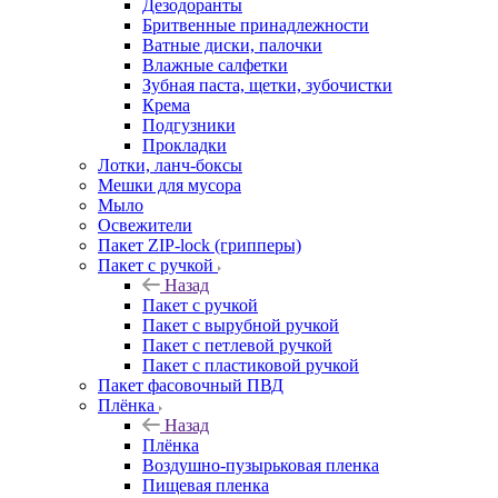
Дезодоранты
Бритвенные принадлежности
Ватные диски, палочки
Влажные салфетки
Зубная паста, щетки, зубочистки
Крема
Подгузники
Прокладки
Лотки, ланч-боксы
Мешки для мусора
Мыло
Освежители
Пакет ZIP-lock (грипперы)
Пакет с ручкой
Назад
Пакет с ручкой
Пакет с вырубной ручкой
Пакет с петлевой ручкой
Пакет с пластиковой ручкой
Пакет фасовочный ПВД
Плёнка
Назад
Плёнка
Воздушно-пузырьковая пленка
Пищевая пленка