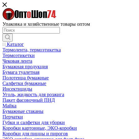
Упаковка и хозяйственные товары оптом
Каталог
Термолента, термоэтикетка
Термоэтикетки
Чековая лента
Бумажная продукция
Бумага туалетная
Полотенца бумажные
Салфетки бумажные
Инсектициды
Уголь, жидкость для розжига
Пакет фасовочный ПНД
Майка
Бумажные стаканы
Перчатки
Губки и салфетки для уборки
Коробки картонные, ЭКО-коробки
Коробки для пиццы и пирогов