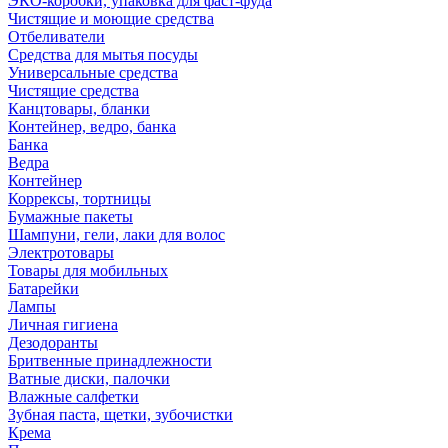
ЭКО-коробки, упаковка для фаст-фуда
Чистящие и моющие средства
Отбеливатели
Средства для мытья посуды
Универсальные средства
Чистящие средства
Канцтовары, бланки
Контейнер, ведро, банка
Банка
Ведра
Контейнер
Коррексы, тортницы
Бумажные пакеты
Шампуни, гели, лаки для волос
Электротовары
Товары для мобильных
Батарейки
Лампы
Личная гигиена
Дезодоранты
Бритвенные принадлежности
Ватные диски, палочки
Влажные салфетки
Зубная паста, щетки, зубочистки
Крема