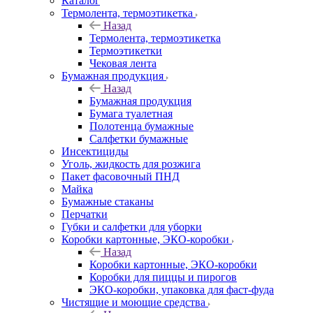
Каталог
Термолента, термоэтикетка
Назад
Термолента, термоэтикетка
Термоэтикетки
Чековая лента
Бумажная продукция
Назад
Бумажная продукция
Бумага туалетная
Полотенца бумажные
Салфетки бумажные
Инсектициды
Уголь, жидкость для розжига
Пакет фасовочный ПНД
Майка
Бумажные стаканы
Перчатки
Губки и салфетки для уборки
Коробки картонные, ЭКО-коробки
Назад
Коробки картонные, ЭКО-коробки
Коробки для пиццы и пирогов
ЭКО-коробки, упаковка для фаст-фуда
Чистящие и моющие средства