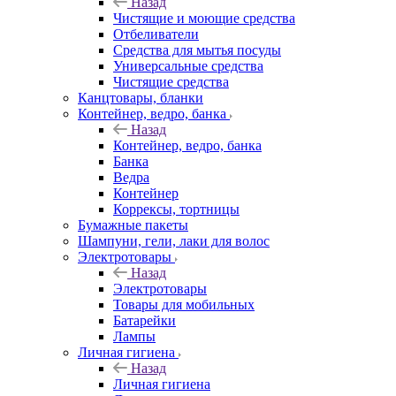
Назад
Чистящие и моющие средства
Отбеливатели
Средства для мытья посуды
Универсальные средства
Чистящие средства
Канцтовары, бланки
Контейнер, ведро, банка
Назад
Контейнер, ведро, банка
Банка
Ведра
Контейнер
Коррексы, тортницы
Бумажные пакеты
Шампуни, гели, лаки для волос
Электротовары
Назад
Электротовары
Товары для мобильных
Батарейки
Лампы
Личная гигиена
Назад
Личная гигиена