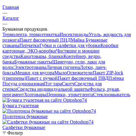
Главная
—
Каталог
—
Бумажная продукция
Термолента, термоэтикетка
Инсектициды
Уголь, жидкость для
розжига
Пакет фасовочный ПНД
Майка
Бумажные
стаканы
Перчатки
Губки и салфетки для уборки
Коробки
картонные, ЭКО-коробки
Чистящие и моющие
средства
Канцтовары, бланки
Контейнер, ведро,
банка
Бумажные пакеты
Шампуни, гели, лаки для
волос
Электротовары
Личная гигиена
Лотки, ланч-
боксы
Мешки для мусора
Мыло
Освежители
Пакет ZIP-lock
(грипперы)
Пакет с ручкой
Пакет фасовочный ПВД
Плёнка
Посуда одноразовая
Пэт тара
Скотч
Средства для
стирки
Средства индивидуальной защиты
Фольга, рукав,
пергамент
Хозтовары
Ценники, этикетлента
Стеклоомыватель
Бумага туалетная
Полотенца бумажные
Салфетки бумажные
Фильтр