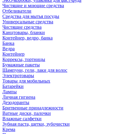
ЭКО-коробки, упаковка для фаст-фуда
Чистящие и моющие средства
Отбеливатели
Средства для мытья посуды
Универсальные средства
Чистящие средства
Канцтовары, бланки
Контейнер, ведро, банка
Банка
Ведра
Контейнер
Коррексы, тортницы
Бумажные пакеты
Шампуни, гели, лаки для волос
Электротовары
Товары для мобильных
Батарейки
Лампы
Личная гигиена
Дезодоранты
Бритвенные принадлежности
Ватные диски, палочки
Влажные салфетки
Зубная паста, щетки, зубочистки
Крема