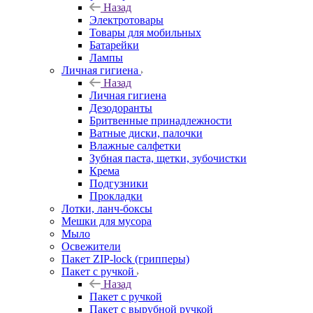
Назад
Электротовары
Товары для мобильных
Батарейки
Лампы
Личная гигиена
Назад
Личная гигиена
Дезодоранты
Бритвенные принадлежности
Ватные диски, палочки
Влажные салфетки
Зубная паста, щетки, зубочистки
Крема
Подгузники
Прокладки
Лотки, ланч-боксы
Мешки для мусора
Мыло
Освежители
Пакет ZIP-lock (грипперы)
Пакет с ручкой
Назад
Пакет с ручкой
Пакет с вырубной ручкой