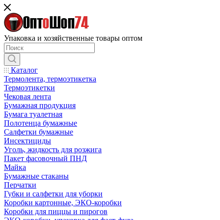
Упаковка и хозяйственные товары оптом
Каталог
Термолента, термоэтикетка
Термоэтикетки
Чековая лента
Бумажная продукция
Бумага туалетная
Полотенца бумажные
Салфетки бумажные
Инсектициды
Уголь, жидкость для розжига
Пакет фасовочный ПНД
Майка
Бумажные стаканы
Перчатки
Губки и салфетки для уборки
Коробки картонные, ЭКО-коробки
Коробки для пиццы и пирогов