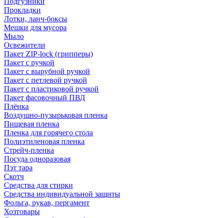
Подгузники
Прокладки
Лотки, ланч-боксы
Мешки для мусора
Мыло
Освежители
Пакет ZIP-lock (грипперы)
Пакет с ручкой
Пакет с вырубной ручкой
Пакет с петлевой ручкой
Пакет с пластиковой ручкой
Пакет фасовочный ПВД
Плёнка
Воздушно-пузырьковая пленка
Пищевая пленка
Пленка для горячего стола
Полиэтиленовая пленка
Стрейч-пленка
Посуда одноразовая
Пэт тара
Скотч
Средства для стирки
Средства индивидуальной защиты
Фольга, рукав, пергамент
Хозтовары