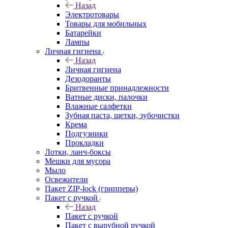
Назад
Электротовары
Товары для мобильных
Батарейки
Лампы
Личная гигиена
Назад
Личная гигиена
Дезодоранты
Бритвенные принадлежности
Ватные диски, палочки
Влажные салфетки
Зубная паста, щетки, зубочистки
Крема
Подгузники
Прокладки
Лотки, ланч-боксы
Мешки для мусора
Мыло
Освежители
Пакет ZIP-lock (грипперы)
Пакет с ручкой
Назад
Пакет с ручкой
Пакет с вырубной ручкой