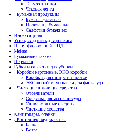
Термоэтикетки
Чековая лента
Бумажная продукция
Бумага туалетная
Полотенца бумажные
Салфетки бумажные
Инсектициды
Уголь, жидкость для розжига
Пакет фасовочный ПНД
Майка
Бумажные стаканы
Перчатки
Губки и салфетки для уборки
Коробки картонные, ЭКО-коробки
Коробки для пиццы и пирогов
ЭКО-коробки, упаковка для фаст-фуда
Чистящие и моющие средства
Отбеливатели
Средства для мытья посуды
Универсальные средства
Чистящие средства
Канцтовары, бланки
Контейнер, ведро, банка
Банка
Ведра