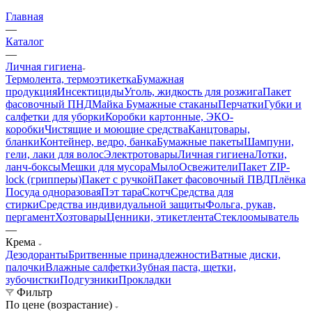
Главная
—
Каталог
—
Личная гигиена
Термолента, термоэтикетка
Бумажная
продукция
Инсектициды
Уголь, жидкость для розжига
Пакет
фасовочный ПНД
Майка
Бумажные стаканы
Перчатки
Губки и
салфетки для уборки
Коробки картонные, ЭКО-
коробки
Чистящие и моющие средства
Канцтовары,
бланки
Контейнер, ведро, банка
Бумажные пакеты
Шампуни,
гели, лаки для волос
Электротовары
Личная гигиена
Лотки,
ланч-боксы
Мешки для мусора
Мыло
Освежители
Пакет ZIP-
lock (грипперы)
Пакет с ручкой
Пакет фасовочный ПВД
Плёнка
Посуда одноразовая
Пэт тара
Скотч
Средства для
стирки
Средства индивидуальной защиты
Фольга, рукав,
пергамент
Хозтовары
Ценники, этикетлента
Стеклоомыватель
—
Крема
Дезодоранты
Бритвенные принадлежности
Ватные диски,
палочки
Влажные салфетки
Зубная паста, щетки,
зубочистки
Подгузники
Прокладки
Фильтр
По цене (возрастание)