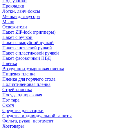
Подгузники
Прокладки
Лотки, ланч-боксы
Мешки для мусора
Мыло
Освежители
Пакет ZIP-lock (грипперы)
Пакет с ручкой
Пакет с вырубной ручкой
Пакет с петлевой ручкой
Пакет с пластиковой ручкой
Пакет фасовочный ПВД
Плёнка
Воздушно-пузырьковая пленка
Пищевая пленка
Пленка для горячего стола
Полиэтиленовая пленка
Стрейч-пленка
Посуда одноразовая
Пэт тара
Скотч
Средства для стирки
Средства индивидуальной защиты
Фольга, рукав, пергамент
Хозтовары