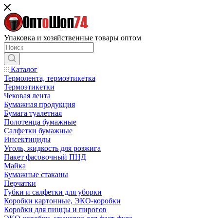
Упаковка и хозяйственные товары оптом
Каталог
Термолента, термоэтикетка
Термоэтикетки
Чековая лента
Бумажная продукция
Бумага туалетная
Полотенца бумажные
Салфетки бумажные
Инсектициды
Уголь, жидкость для розжига
Пакет фасовочный ПНД
Майка
Бумажные стаканы
Перчатки
Губки и салфетки для уборки
Коробки картонные, ЭКО-коробки
Коробки для пиццы и пирогов