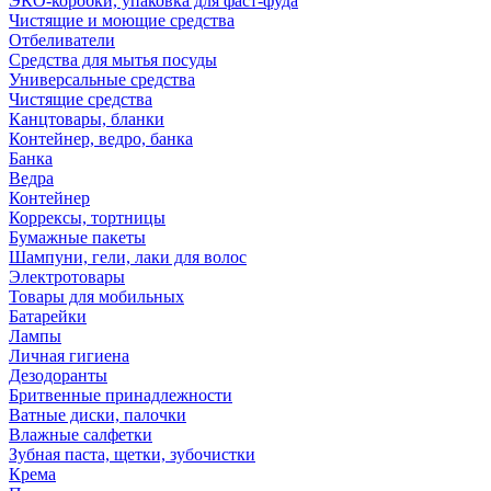
ЭКО-коробки, упаковка для фаст-фуда
Чистящие и моющие средства
Отбеливатели
Средства для мытья посуды
Универсальные средства
Чистящие средства
Канцтовары, бланки
Контейнер, ведро, банка
Банка
Ведра
Контейнер
Коррексы, тортницы
Бумажные пакеты
Шампуни, гели, лаки для волос
Электротовары
Товары для мобильных
Батарейки
Лампы
Личная гигиена
Дезодоранты
Бритвенные принадлежности
Ватные диски, палочки
Влажные салфетки
Зубная паста, щетки, зубочистки
Крема