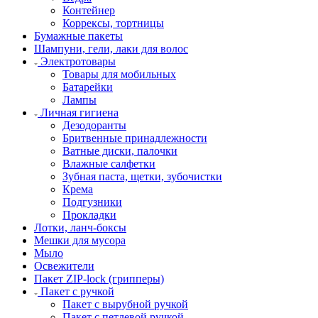
Контейнер
Коррексы, тортницы
Бумажные пакеты
Шампуни, гели, лаки для волос
Электротовары
Товары для мобильных
Батарейки
Лампы
Личная гигиена
Дезодоранты
Бритвенные принадлежности
Ватные диски, палочки
Влажные салфетки
Зубная паста, щетки, зубочистки
Крема
Подгузники
Прокладки
Лотки, ланч-боксы
Мешки для мусора
Мыло
Освежители
Пакет ZIP-lock (грипперы)
Пакет с ручкой
Пакет с вырубной ручкой
Пакет с петлевой ручкой