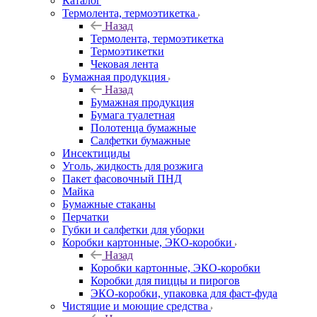
Каталог
Термолента, термоэтикетка
Назад
Термолента, термоэтикетка
Термоэтикетки
Чековая лента
Бумажная продукция
Назад
Бумажная продукция
Бумага туалетная
Полотенца бумажные
Салфетки бумажные
Инсектициды
Уголь, жидкость для розжига
Пакет фасовочный ПНД
Майка
Бумажные стаканы
Перчатки
Губки и салфетки для уборки
Коробки картонные, ЭКО-коробки
Назад
Коробки картонные, ЭКО-коробки
Коробки для пиццы и пирогов
ЭКО-коробки, упаковка для фаст-фуда
Чистящие и моющие средства