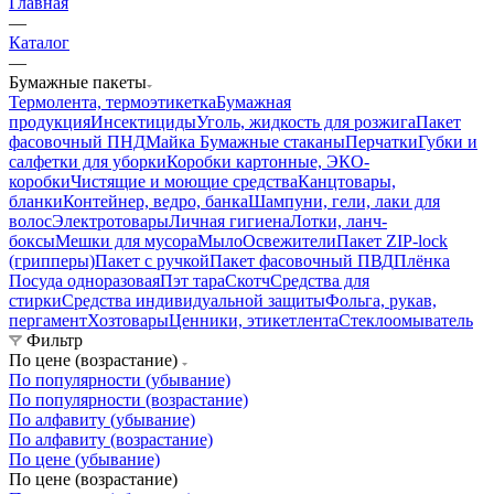
Главная
—
Каталог
—
Бумажные пакеты
Термолента, термоэтикетка
Бумажная
продукция
Инсектициды
Уголь, жидкость для розжига
Пакет
фасовочный ПНД
Майка
Бумажные стаканы
Перчатки
Губки и
салфетки для уборки
Коробки картонные, ЭКО-
коробки
Чистящие и моющие средства
Канцтовары,
бланки
Контейнер, ведро, банка
Шампуни, гели, лаки для
волос
Электротовары
Личная гигиена
Лотки, ланч-
боксы
Мешки для мусора
Мыло
Освежители
Пакет ZIP-lock
(грипперы)
Пакет с ручкой
Пакет фасовочный ПВД
Плёнка
Посуда одноразовая
Пэт тара
Скотч
Средства для
стирки
Средства индивидуальной защиты
Фольга, рукав,
пергамент
Хозтовары
Ценники, этикетлента
Стеклоомыватель
Фильтр
По цене (возрастание)
По популярности (убывание)
По популярности (возрастание)
По алфавиту (убывание)
По алфавиту (возрастание)
По цене (убывание)
По цене (возрастание)