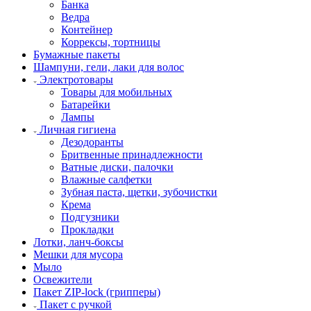
Банка
Ведра
Контейнер
Коррексы, тортницы
Бумажные пакеты
Шампуни, гели, лаки для волос
Электротовары
Товары для мобильных
Батарейки
Лампы
Личная гигиена
Дезодоранты
Бритвенные принадлежности
Ватные диски, палочки
Влажные салфетки
Зубная паста, щетки, зубочистки
Крема
Подгузники
Прокладки
Лотки, ланч-боксы
Мешки для мусора
Мыло
Освежители
Пакет ZIP-lock (грипперы)
Пакет с ручкой