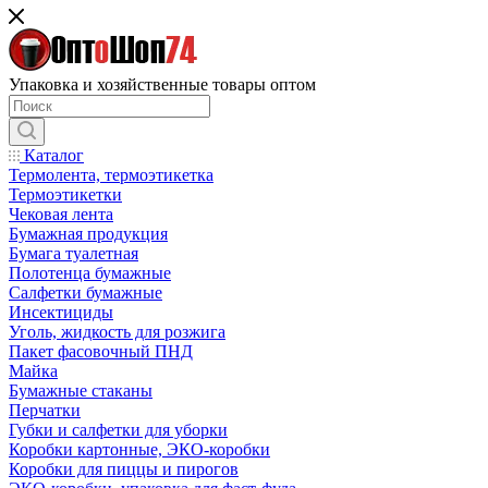
Упаковка и хозяйственные товары оптом
Каталог
Термолента, термоэтикетка
Термоэтикетки
Чековая лента
Бумажная продукция
Бумага туалетная
Полотенца бумажные
Салфетки бумажные
Инсектициды
Уголь, жидкость для розжига
Пакет фасовочный ПНД
Майка
Бумажные стаканы
Перчатки
Губки и салфетки для уборки
Коробки картонные, ЭКО-коробки
Коробки для пиццы и пирогов