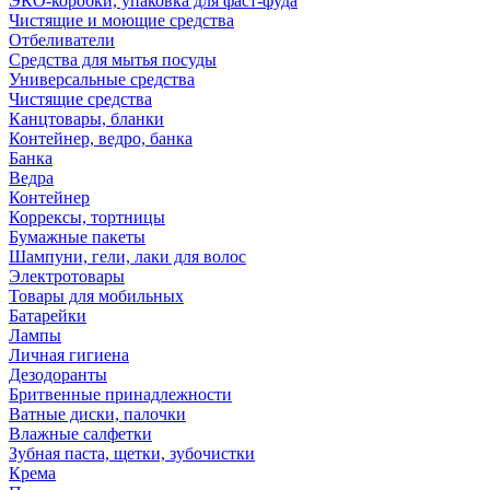
ЭКО-коробки, упаковка для фаст-фуда
Чистящие и моющие средства
Отбеливатели
Средства для мытья посуды
Универсальные средства
Чистящие средства
Канцтовары, бланки
Контейнер, ведро, банка
Банка
Ведра
Контейнер
Коррексы, тортницы
Бумажные пакеты
Шампуни, гели, лаки для волос
Электротовары
Товары для мобильных
Батарейки
Лампы
Личная гигиена
Дезодоранты
Бритвенные принадлежности
Ватные диски, палочки
Влажные салфетки
Зубная паста, щетки, зубочистки
Крема