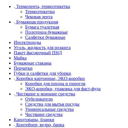
Термолента, термоэтикетка
Термоэтикетки
Чековая лента
Бумажная продукция
Бумага туалетная
Полотенца бумажные
Салфетки бумажные
Инсектициды
Уголь, жидкость для розжига
Пакет фасовочный ПНД
Майка
Бумажные стаканы
Перчатки
Губки и салфетки для уборки
Коробки картонные, ЭКО-коробки
Коробки для пиццы и пирогов
ЭКО-коробки, упаковка для фаст-фуда
Чистящие и моющие средства
Отбеливатели
Средства для мытья посуды
Универсальные средства
Чистящие средства
Канцтовары, бланки
Контейнер, ведро, банка