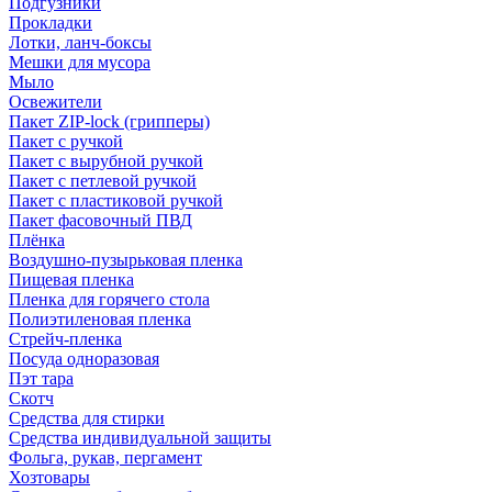
Подгузники
Прокладки
Лотки, ланч-боксы
Мешки для мусора
Мыло
Освежители
Пакет ZIP-lock (грипперы)
Пакет с ручкой
Пакет с вырубной ручкой
Пакет с петлевой ручкой
Пакет с пластиковой ручкой
Пакет фасовочный ПВД
Плёнка
Воздушно-пузырьковая пленка
Пищевая пленка
Пленка для горячего стола
Полиэтиленовая пленка
Стрейч-пленка
Посуда одноразовая
Пэт тара
Скотч
Средства для стирки
Средства индивидуальной защиты
Фольга, рукав, пергамент
Хозтовары