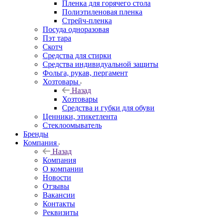
Пленка для горячего стола
Полиэтиленовая пленка
Стрейч-пленка
Посуда одноразовая
Пэт тара
Скотч
Средства для стирки
Средства индивидуальной защиты
Фольга, рукав, пергамент
Хозтовары
Назад
Хозтовары
Средства и губки для обуви
Ценники, этикетлента
Стеклоомыватель
Бренды
Компания
Назад
Компания
О компании
Новости
Отзывы
Вакансии
Контакты
Реквизиты