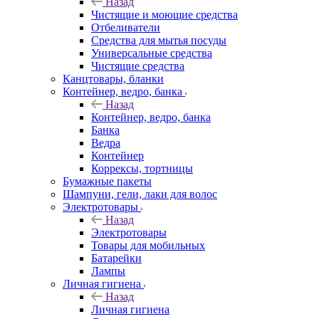
Назад
Чистящие и моющие средства
Отбеливатели
Средства для мытья посуды
Универсальные средства
Чистящие средства
Канцтовары, бланки
Контейнер, ведро, банка
Назад
Контейнер, ведро, банка
Банка
Ведра
Контейнер
Коррексы, тортницы
Бумажные пакеты
Шампуни, гели, лаки для волос
Электротовары
Назад
Электротовары
Товары для мобильных
Батарейки
Лампы
Личная гигиена
Назад
Личная гигиена