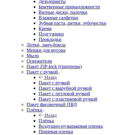
Дезодоранты
Бритвенные принадлежности
Ватные диски, палочки
Влажные салфетки
Зубная паста, щетки, зубочистки
Крема
Подгузники
Прокладки
Лотки, ланч-боксы
Мешки для мусора
Мыло
Освежители
Пакет ZIP-lock (грипперы)
Пакет с ручкой
Назад
Пакет с ручкой
Пакет с вырубной ручкой
Пакет с петлевой ручкой
Пакет с пластиковой ручкой
Пакет фасовочный ПВД
Плёнка
Назад
Плёнка
Воздушно-пузырьковая пленка
Пищевая пленка