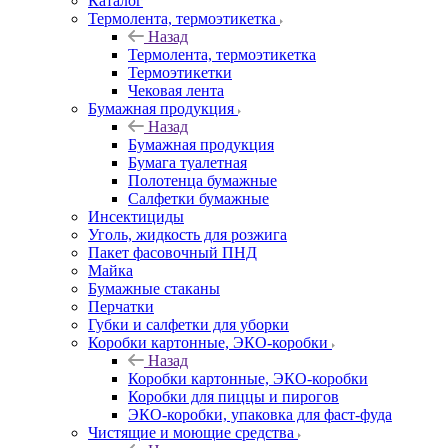
Каталог
Термолента, термоэтикетка
Назад
Термолента, термоэтикетка
Термоэтикетки
Чековая лента
Бумажная продукция
Назад
Бумажная продукция
Бумага туалетная
Полотенца бумажные
Салфетки бумажные
Инсектициды
Уголь, жидкость для розжига
Пакет фасовочный ПНД
Майка
Бумажные стаканы
Перчатки
Губки и салфетки для уборки
Коробки картонные, ЭКО-коробки
Назад
Коробки картонные, ЭКО-коробки
Коробки для пиццы и пирогов
ЭКО-коробки, упаковка для фаст-фуда
Чистящие и моющие средства