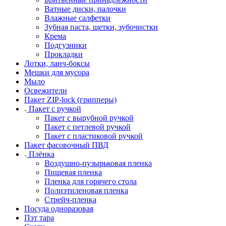
Ватные диски, палочки
Влажные салфетки
Зубная паста, щетки, зубочистки
Крема
Подгузники
Прокладки
Лотки, ланч-боксы
Мешки для мусора
Мыло
Освежители
Пакет ZIP-lock (грипперы)
Пакет с ручкой
Пакет с вырубной ручкой
Пакет с петлевой ручкой
Пакет с пластиковой ручкой
Пакет фасовочный ПВД
Плёнка
Воздушно-пузырьковая пленка
Пищевая пленка
Пленка для горячего стола
Полиэтиленовая пленка
Стрейч-пленка
Посуда одноразовая
Пэт тара