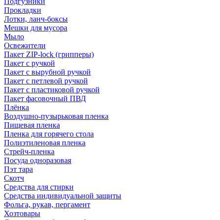
Подгузники
Прокладки
Лотки, ланч-боксы
Мешки для мусора
Мыло
Освежители
Пакет ZIP-lock (грипперы)
Пакет с ручкой
Пакет с вырубной ручкой
Пакет с петлевой ручкой
Пакет с пластиковой ручкой
Пакет фасовочный ПВД
Плёнка
Воздушно-пузырьковая пленка
Пищевая пленка
Пленка для горячего стола
Полиэтиленовая пленка
Стрейч-пленка
Посуда одноразовая
Пэт тара
Скотч
Средства для стирки
Средства индивидуальной защиты
Фольга, рукав, пергамент
Хозтовары