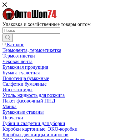
Упаковка и хозяйственные товары оптом
Каталог
Термолента, термоэтикетка
Термоэтикетки
Чековая лента
Бумажная продукция
Бумага туалетная
Полотенца бумажные
Салфетки бумажные
Инсектициды
Уголь, жидкость для розжига
Пакет фасовочный ПНД
Майка
Бумажные стаканы
Перчатки
Губки и салфетки для уборки
Коробки картонные, ЭКО-коробки
Коробки для пиццы и пирогов