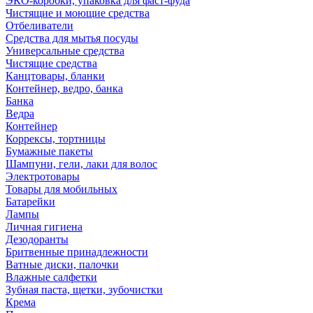
ЭКО-коробки, упаковка для фаст-фуда
Чистящие и моющие средства
Отбеливатели
Средства для мытья посуды
Универсальные средства
Чистящие средства
Канцтовары, бланки
Контейнер, ведро, банка
Банка
Ведра
Контейнер
Коррексы, тортницы
Бумажные пакеты
Шампуни, гели, лаки для волос
Электротовары
Товары для мобильных
Батарейки
Лампы
Личная гигиена
Дезодоранты
Бритвенные принадлежности
Ватные диски, палочки
Влажные салфетки
Зубная паста, щетки, зубочистки
Крема