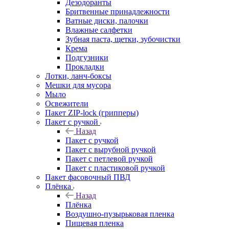
Дезодоранты
Бритвенные принадлежности
Ватные диски, палочки
Влажные салфетки
Зубная паста, щетки, зубочистки
Крема
Подгузники
Прокладки
Лотки, ланч-боксы
Мешки для мусора
Мыло
Освежители
Пакет ZIP-lock (грипперы)
Пакет с ручкой
Назад
Пакет с ручкой
Пакет с вырубной ручкой
Пакет с петлевой ручкой
Пакет с пластиковой ручкой
Пакет фасовочный ПВД
Плёнка
Назад
Плёнка
Воздушно-пузырьковая пленка
Пищевая пленка