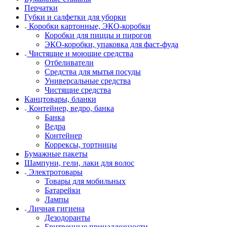
Перчатки
Губки и салфетки для уборки
Коробки картонные, ЭКО-коробки
Коробки для пиццы и пирогов
ЭКО-коробки, упаковка для фаст-фуда
Чистящие и моющие средства
Отбеливатели
Средства для мытья посуды
Универсальные средства
Чистящие средства
Канцтовары, бланки
Контейнер, ведро, банка
Банка
Ведра
Контейнер
Коррексы, тортницы
Бумажные пакеты
Шампуни, гели, лаки для волос
Электротовары
Товары для мобильных
Батарейки
Лампы
Личная гигиена
Дезодоранты
Бритвенные принадлежности