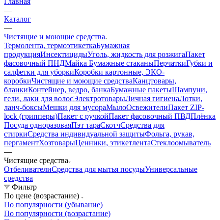
Главная
—
Каталог
—
Чистящие и моющие средства
Термолента, термоэтикетка
Бумажная
продукция
Инсектициды
Уголь, жидкость для розжига
Пакет
фасовочный ПНД
Майка
Бумажные стаканы
Перчатки
Губки и
салфетки для уборки
Коробки картонные, ЭКО-
коробки
Чистящие и моющие средства
Канцтовары,
бланки
Контейнер, ведро, банка
Бумажные пакеты
Шампуни,
гели, лаки для волос
Электротовары
Личная гигиена
Лотки,
ланч-боксы
Мешки для мусора
Мыло
Освежители
Пакет ZIP-
lock (грипперы)
Пакет с ручкой
Пакет фасовочный ПВД
Плёнка
Посуда одноразовая
Пэт тара
Скотч
Средства для
стирки
Средства индивидуальной защиты
Фольга, рукав,
пергамент
Хозтовары
Ценники, этикетлента
Стеклоомыватель
—
Чистящие средства
Отбеливатели
Средства для мытья посуды
Универсальные
средства
Фильтр
По цене (возрастание)
По популярности (убывание)
По популярности (возрастание)