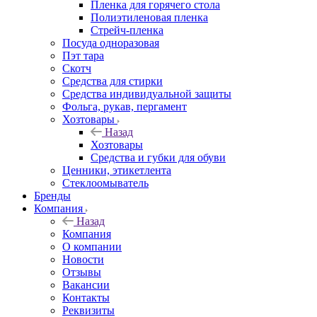
Пленка для горячего стола
Полиэтиленовая пленка
Стрейч-пленка
Посуда одноразовая
Пэт тара
Скотч
Средства для стирки
Средства индивидуальной защиты
Фольга, рукав, пергамент
Хозтовары
Назад
Хозтовары
Средства и губки для обуви
Ценники, этикетлента
Стеклоомыватель
Бренды
Компания
Назад
Компания
О компании
Новости
Отзывы
Вакансии
Контакты
Реквизиты