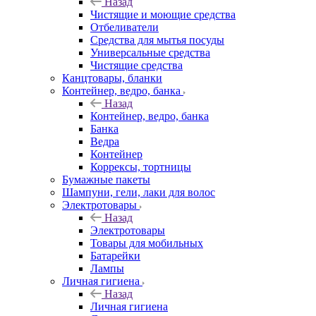
Назад
Чистящие и моющие средства
Отбеливатели
Средства для мытья посуды
Универсальные средства
Чистящие средства
Канцтовары, бланки
Контейнер, ведро, банка
Назад
Контейнер, ведро, банка
Банка
Ведра
Контейнер
Коррексы, тортницы
Бумажные пакеты
Шампуни, гели, лаки для волос
Электротовары
Назад
Электротовары
Товары для мобильных
Батарейки
Лампы
Личная гигиена
Назад
Личная гигиена