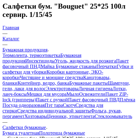
Салфетки бум. "Bouguet" 25*25 100л
сервир. 1/15/45
Главная
—
Каталог
—
Бумажная продукция
Термолента, термоэтикетка
Бумажная
продукция
Инсектициды
Уголь, жидкость для розжига
Пакет
фасовочный ПНД
Майка
Бумажные стаканы
Перчатки
Губки и
салфетки для уборки
Коробки картонные, ЭКО-
коробки
Чистящие и моющие средства
Канцтовары,
бланки
Контейнер, ведро, банка
Бумажные пакеты
Шампуни,
гели, лаки для волос
Электротовары
Личная гигиена
Лотки,
ланч-боксы
Мешки для мусора
Мыло
Освежители
Пакет ZIP-
lock (грипперы)
Пакет с ручкой
Пакет фасовочный ПВД
Плёнка
Посуда одноразовая
Пэт тара
Скотч
Средства для
стирки
Средства индивидуальной защиты
Фольга, рукав,
пергамент
Хозтовары
Ценники, этикетлента
Стеклоомыватель
—
Салфетки бумажные
Бумага туалетная
Полотенца бумажные