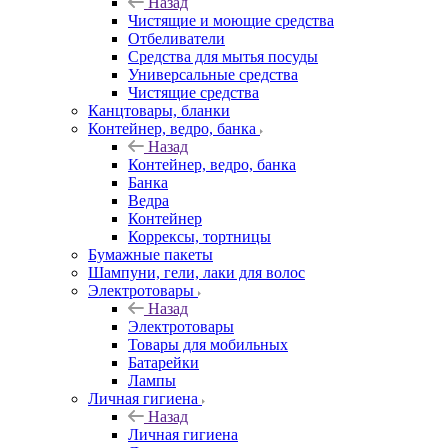
Назад
Чистящие и моющие средства
Отбеливатели
Средства для мытья посуды
Универсальные средства
Чистящие средства
Канцтовары, бланки
Контейнер, ведро, банка
Назад
Контейнер, ведро, банка
Банка
Ведра
Контейнер
Коррексы, тортницы
Бумажные пакеты
Шампуни, гели, лаки для волос
Электротовары
Назад
Электротовары
Товары для мобильных
Батарейки
Лампы
Личная гигиена
Назад
Личная гигиена