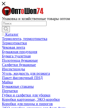
Упаковка и хозяйственные товары оптом
Каталог
Термолента, термоэтикетка
Термоэтикетки
Чековая лента
Бумажная продукция
Бумага туалетная
Полотенца бумажные
Салфетки бумажные
Инсектициды
Уголь, жидкость для розжига
Пакет фасовочный ПНД
Майка
Бумажные стаканы
Перчатки
Губки и салфетки для уборки
Коробки картонные, ЭКО-коробки
Коробки для пиццы и пирогов