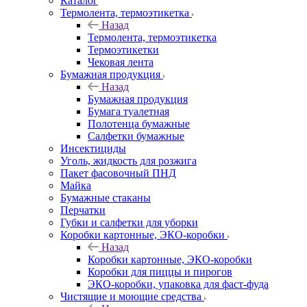
Каталог
Термолента, термоэтикетка
Назад
Термолента, термоэтикетка
Термоэтикетки
Чековая лента
Бумажная продукция
Назад
Бумажная продукция
Бумага туалетная
Полотенца бумажные
Салфетки бумажные
Инсектициды
Уголь, жидкость для розжига
Пакет фасовочный ПНД
Майка
Бумажные стаканы
Перчатки
Губки и салфетки для уборки
Коробки картонные, ЭКО-коробки
Назад
Коробки картонные, ЭКО-коробки
Коробки для пиццы и пирогов
ЭКО-коробки, упаковка для фаст-фуда
Чистящие и моющие средства