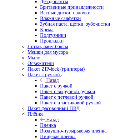
Дезодоранты
Бритвенные принадлежности
Ватные диски, палочки
Влажные салфетки
Зубная паста, щетки, зубочистки
Крема
Подгузники
Прокладки
Лотки, ланч-боксы
Мешки для мусора
Мыло
Освежители
Пакет ZIP-lock (грипперы)
Пакет с ручкой
Назад
Пакет с ручкой
Пакет с вырубной ручкой
Пакет с петлевой ручкой
Пакет с пластиковой ручкой
Пакет фасовочный ПВД
Плёнка
Назад
Плёнка
Воздушно-пузырьковая пленка
Пищевая пленка