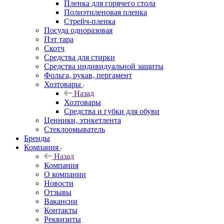
Пленка для горячего стола
Полиэтиленовая пленка
Стрейч-пленка
Посуда одноразовая
Пэт тара
Скотч
Средства для стирки
Средства индивидуальной защиты
Фольга, рукав, пергамент
Хозтовары
Назад
Хозтовары
Средства и губки для обуви
Ценники, этикетлента
Стеклоомыватель
Бренды
Компания
Назад
Компания
О компании
Новости
Отзывы
Вакансии
Контакты
Реквизиты