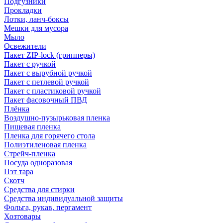
Подгузники
Прокладки
Лотки, ланч-боксы
Мешки для мусора
Мыло
Освежители
Пакет ZIP-lock (грипперы)
Пакет с ручкой
Пакет с вырубной ручкой
Пакет с петлевой ручкой
Пакет с пластиковой ручкой
Пакет фасовочный ПВД
Плёнка
Воздушно-пузырьковая пленка
Пищевая пленка
Пленка для горячего стола
Полиэтиленовая пленка
Стрейч-пленка
Посуда одноразовая
Пэт тара
Скотч
Средства для стирки
Средства индивидуальной защиты
Фольга, рукав, пергамент
Хозтовары