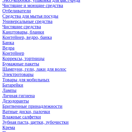
ЭКО-коробки, упаковка для фаст-фуда
Чистящие и моющие средства
Отбеливатели
Средства для мытья посуды
Универсальные средства
Чистящие средства
Канцтовары, бланки
Контейнер, ведро, банка
Банка
Ведра
Контейнер
Коррексы, тортницы
Бумажные пакеты
Шампуни, гели, лаки для волос
Электротовары
Товары для мобильных
Батарейки
Лампы
Личная гигиена
Дезодоранты
Бритвенные принадлежности
Ватные диски, палочки
Влажные салфетки
Зубная паста, щетки, зубочистки
Крема