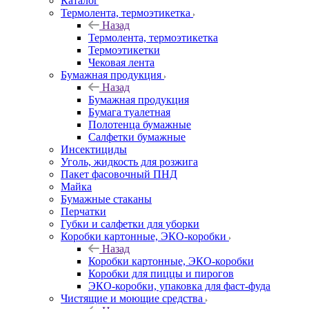
Каталог
Термолента, термоэтикетка
Назад
Термолента, термоэтикетка
Термоэтикетки
Чековая лента
Бумажная продукция
Назад
Бумажная продукция
Бумага туалетная
Полотенца бумажные
Салфетки бумажные
Инсектициды
Уголь, жидкость для розжига
Пакет фасовочный ПНД
Майка
Бумажные стаканы
Перчатки
Губки и салфетки для уборки
Коробки картонные, ЭКО-коробки
Назад
Коробки картонные, ЭКО-коробки
Коробки для пиццы и пирогов
ЭКО-коробки, упаковка для фаст-фуда
Чистящие и моющие средства