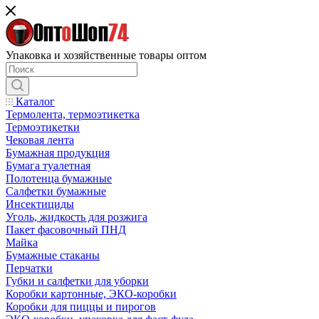
Упаковка и хозяйственные товары оптом
Каталог
Термолента, термоэтикетка
Термоэтикетки
Чековая лента
Бумажная продукция
Бумага туалетная
Полотенца бумажные
Салфетки бумажные
Инсектициды
Уголь, жидкость для розжига
Пакет фасовочный ПНД
Майка
Бумажные стаканы
Перчатки
Губки и салфетки для уборки
Коробки картонные, ЭКО-коробки
Коробки для пиццы и пирогов