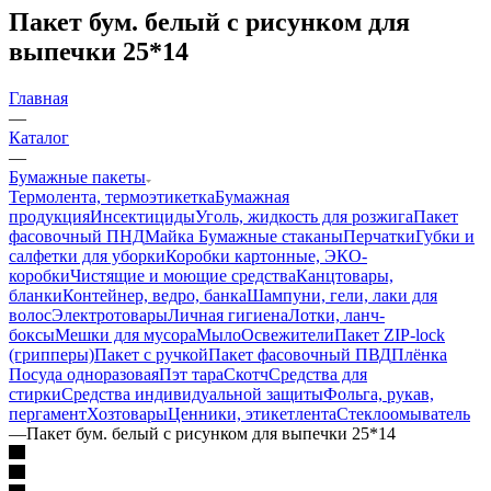
Пакет бум. белый с рисунком для
выпечки 25*14
Главная
—
Каталог
—
Бумажные пакеты
Термолента, термоэтикетка
Бумажная
продукция
Инсектициды
Уголь, жидкость для розжига
Пакет
фасовочный ПНД
Майка
Бумажные стаканы
Перчатки
Губки и
салфетки для уборки
Коробки картонные, ЭКО-
коробки
Чистящие и моющие средства
Канцтовары,
бланки
Контейнер, ведро, банка
Шампуни, гели, лаки для
волос
Электротовары
Личная гигиена
Лотки, ланч-
боксы
Мешки для мусора
Мыло
Освежители
Пакет ZIP-lock
(грипперы)
Пакет с ручкой
Пакет фасовочный ПВД
Плёнка
Посуда одноразовая
Пэт тара
Скотч
Средства для
стирки
Средства индивидуальной защиты
Фольга, рукав,
пергамент
Хозтовары
Ценники, этикетлента
Стеклоомыватель
—
Пакет бум. белый с рисунком для выпечки 25*14