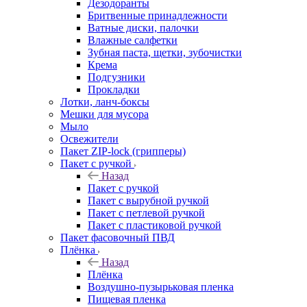
Дезодоранты
Бритвенные принадлежности
Ватные диски, палочки
Влажные салфетки
Зубная паста, щетки, зубочистки
Крема
Подгузники
Прокладки
Лотки, ланч-боксы
Мешки для мусора
Мыло
Освежители
Пакет ZIP-lock (грипперы)
Пакет с ручкой
Назад
Пакет с ручкой
Пакет с вырубной ручкой
Пакет с петлевой ручкой
Пакет с пластиковой ручкой
Пакет фасовочный ПВД
Плёнка
Назад
Плёнка
Воздушно-пузырьковая пленка
Пищевая пленка