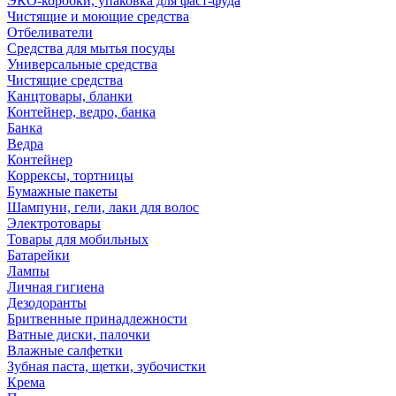
ЭКО-коробки, упаковка для фаст-фуда
Чистящие и моющие средства
Отбеливатели
Средства для мытья посуды
Универсальные средства
Чистящие средства
Канцтовары, бланки
Контейнер, ведро, банка
Банка
Ведра
Контейнер
Коррексы, тортницы
Бумажные пакеты
Шампуни, гели, лаки для волос
Электротовары
Товары для мобильных
Батарейки
Лампы
Личная гигиена
Дезодоранты
Бритвенные принадлежности
Ватные диски, палочки
Влажные салфетки
Зубная паста, щетки, зубочистки
Крема