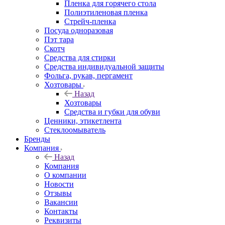
Пленка для горячего стола
Полиэтиленовая пленка
Стрейч-пленка
Посуда одноразовая
Пэт тара
Скотч
Средства для стирки
Средства индивидуальной защиты
Фольга, рукав, пергамент
Хозтовары
Назад
Хозтовары
Средства и губки для обуви
Ценники, этикетлента
Стеклоомыватель
Бренды
Компания
Назад
Компания
О компании
Новости
Отзывы
Вакансии
Контакты
Реквизиты