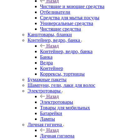
Назад
Чистящие и моющие средства
Отбеливатели
Средства для мытья посуды
Универсальные средства
Чистящие средства
Канцтовары, бланки
Контейнер, ведро, банка
Назад
Контейнер, ведро, банка
Банка
Ведра
Контейнер
Коррексы, тортницы
Бумажные пакеты
Шампуни, гели, лаки для волос
Электротовары
Назад
Электротовары
Товары для мобильных
Батарейки
Лампы
Личная гигиена
Назад
Личная гигиена