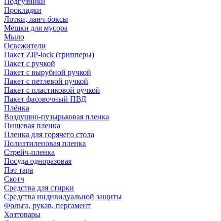
Подгузники
Прокладки
Лотки, ланч-боксы
Мешки для мусора
Мыло
Освежители
Пакет ZIP-lock (грипперы)
Пакет с ручкой
Пакет с вырубной ручкой
Пакет с петлевой ручкой
Пакет с пластиковой ручкой
Пакет фасовочный ПВД
Плёнка
Воздушно-пузырьковая пленка
Пищевая пленка
Пленка для горячего стола
Полиэтиленовая пленка
Стрейч-пленка
Посуда одноразовая
Пэт тара
Скотч
Средства для стирки
Средства индивидуальной защиты
Фольга, рукав, пергамент
Хозтовары