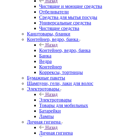
Назад
Чистящие и моющие средства
Отбеливатели
Средства для мытья посуды
Универсальные средства
Чистящие средства
Канцтовары, бланки
Контейнер, ведро, банка
Назад
Контейнер, ведро, банка
Банка
Ведра
Контейнер
Коррексы, тортницы
Бумажные пакеты
Шампуни, гели, лаки для волос
Электротовары
Назад
Электротовары
Товары для мобильных
Батарейки
Лампы
Личная гигиена
Назад
Личная гигиена