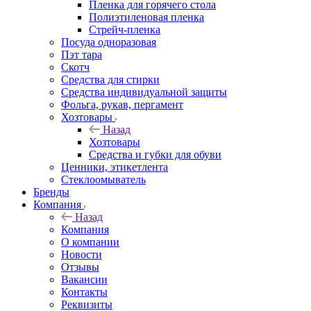
Пленка для горячего стола
Полиэтиленовая пленка
Стрейч-пленка
Посуда одноразовая
Пэт тара
Скотч
Средства для стирки
Средства индивидуальной защиты
Фольга, рукав, пергамент
Хозтовары
Назад
Хозтовары
Средства и губки для обуви
Ценники, этикетлента
Стеклоомыватель
Бренды
Компания
Назад
Компания
О компании
Новости
Отзывы
Вакансии
Контакты
Реквизиты