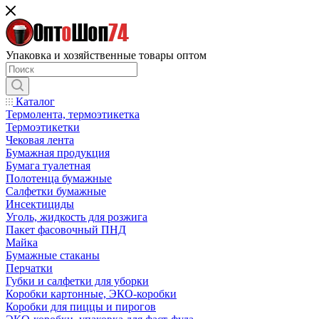
Упаковка и хозяйственные товары оптом
Каталог
Термолента, термоэтикетка
Термоэтикетки
Чековая лента
Бумажная продукция
Бумага туалетная
Полотенца бумажные
Салфетки бумажные
Инсектициды
Уголь, жидкость для розжига
Пакет фасовочный ПНД
Майка
Бумажные стаканы
Перчатки
Губки и салфетки для уборки
Коробки картонные, ЭКО-коробки
Коробки для пиццы и пирогов