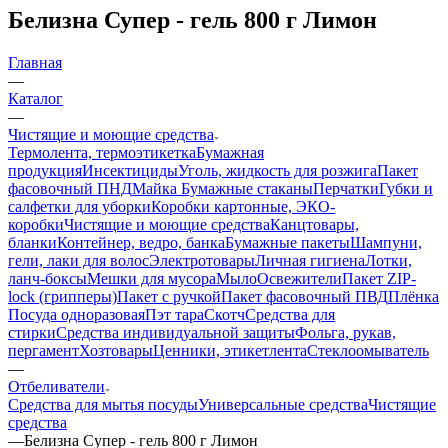
Белизна Супер - гель 800 г Лимон
Главная
—
Каталог
—
Чистящие и моющие средства
Термолента, термоэтикетка
Бумажная
продукция
Инсектициды
Уголь, жидкость для розжига
Пакет
фасовочный ПНД
Майка
Бумажные стаканы
Перчатки
Губки и
салфетки для уборки
Коробки картонные, ЭКО-
коробки
Чистящие и моющие средства
Канцтовары,
бланки
Контейнер, ведро, банка
Бумажные пакеты
Шампуни,
гели, лаки для волос
Электротовары
Личная гигиена
Лотки,
ланч-боксы
Мешки для мусора
Мыло
Освежители
Пакет ZIP-
lock (грипперы)
Пакет с ручкой
Пакет фасовочный ПВД
Плёнка
Посуда одноразовая
Пэт тара
Скотч
Средства для
стирки
Средства индивидуальной защиты
Фольга, рукав,
пергамент
Хозтовары
Ценники, этикетлента
Стеклоомыватель
—
Отбеливатели
Средства для мытья посуды
Универсальные средства
Чистящие
средства
—
Белизна Супер - гель 800 г Лимон