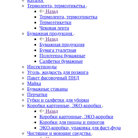
Каталог
Термолента, термоэтикетка
Назад
Термолента, термоэтикетка
Термоэтикетки
Чековая лента
Бумажная продукция
Назад
Бумажная продукция
Бумага туалетная
Полотенца бумажные
Салфетки бумажные
Инсектициды
Уголь, жидкость для розжига
Пакет фасовочный ПНД
Майка
Бумажные стаканы
Перчатки
Губки и салфетки для уборки
Коробки картонные, ЭКО-коробки
Назад
Коробки картонные, ЭКО-коробки
Коробки для пиццы и пирогов
ЭКО-коробки, упаковка для фаст-фуда
Чистящие и моющие средства