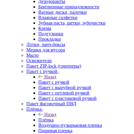
Дезодоранты
Бритвенные принадлежности
Ватные диски, палочки
Влажные салфетки
Зубная паста, щетки, зубочистки
Крема
Подгузники
Прокладки
Лотки, ланч-боксы
Мешки для мусора
Мыло
Освежители
Пакет ZIP-lock (грипперы)
Пакет с ручкой
Назад
Пакет с ручкой
Пакет с вырубной ручкой
Пакет с петлевой ручкой
Пакет с пластиковой ручкой
Пакет фасовочный ПВД
Плёнка
Назад
Плёнка
Воздушно-пузырьковая пленка
Пищевая пленка