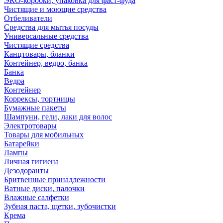
ЭКО-коробки, упаковка для фаст-фуда
Чистящие и моющие средства
Отбеливатели
Средства для мытья посуды
Универсальные средства
Чистящие средства
Канцтовары, бланки
Контейнер, ведро, банка
Банка
Ведра
Контейнер
Коррексы, тортницы
Бумажные пакеты
Шампуни, гели, лаки для волос
Электротовары
Товары для мобильных
Батарейки
Лампы
Личная гигиена
Дезодоранты
Бритвенные принадлежности
Ватные диски, палочки
Влажные салфетки
Зубная паста, щетки, зубочистки
Крема