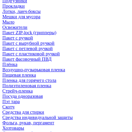
Подгузники
Прокладки
Лотки, ланч-боксы
Мешки для мусора
Мыло
Освежители
Пакет ZIP-lock (грипперы)
Пакет с ручкой
Пакет с вырубной ручкой
Пакет с петлевой ручкой
Пакет с пластиковой ручкой
Пакет фасовочный ПВД
Плёнка
Воздушно-пузырьковая пленка
Пищевая пленка
Пленка для горячего стола
Полиэтиленовая пленка
Стрейч-пленка
Посуда одноразовая
Пэт тара
Скотч
Средства для стирки
Средства индивидуальной защиты
Фольга, рукав, пергамент
Хозтовары