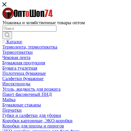
Упаковка и хозяйственные товары оптом
Каталог
Термолента, термоэтикетка
Термоэтикетки
Чековая лента
Бумажная продукция
Бумага туалетная
Полотенца бумажные
Салфетки бумажные
Инсектициды
Уголь, жидкость для розжига
Пакет фасовочный ПНД
Майка
Бумажные стаканы
Перчатки
Губки и салфетки для уборки
Коробки картонные, ЭКО-коробки
Коробки для пиццы и пирогов