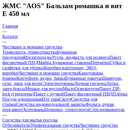
ЖМС "AOS" Бальзам ромашка и вит
Е 450 мл
Главная
—
Каталог
—
Чистящие и моющие средства
Термолента, термоэтикетка
Бумажная
продукция
Инсектициды
Уголь, жидкость для розжига
Пакет
фасовочный ПНД
Майка
Бумажные стаканы
Перчатки
Губки и
салфетки для уборки
Коробки картонные, ЭКО-
коробки
Чистящие и моющие средства
Канцтовары,
бланки
Контейнер, ведро, банка
Бумажные пакеты
Шампуни,
гели, лаки для волос
Электротовары
Личная гигиена
Лотки,
ланч-боксы
Мешки для мусора
Мыло
Освежители
Пакет ZIP-
lock (грипперы)
Пакет с ручкой
Пакет фасовочный ПВД
Плёнка
Посуда одноразовая
Пэт тара
Скотч
Средства для
стирки
Средства индивидуальной защиты
Фольга, рукав,
пергамент
Хозтовары
Ценники, этикетлента
Стеклоомыватель
—
Средства для мытья посуды
Отбеливатели
Универсальные средства
Чистящие средства