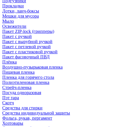
Подгузники
Прокладки
Лотки, ланч-боксы
Мешки для мусора
Мыло
Освежители
Пакет ZIP-lock (грипперы)
Пакет с ручкой
Пакет с вырубной ручкой
Пакет с петлевой ручкой
Пакет с пластиковой ручкой
Пакет фасовочный ПВД
Плёнка
Воздушно-пузырьковая пленка
Пищевая пленка
Пленка для горячего стола
Полиэтиленовая пленка
Стрейч-пленка
Посуда одноразовая
Пэт тара
Скотч
Средства для стирки
Средства индивидуальной защиты
Фольга, рукав, пергамент
Хозтовары