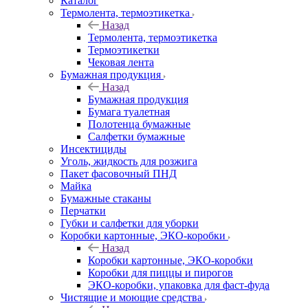
Каталог
Термолента, термоэтикетка
Назад
Термолента, термоэтикетка
Термоэтикетки
Чековая лента
Бумажная продукция
Назад
Бумажная продукция
Бумага туалетная
Полотенца бумажные
Салфетки бумажные
Инсектициды
Уголь, жидкость для розжига
Пакет фасовочный ПНД
Майка
Бумажные стаканы
Перчатки
Губки и салфетки для уборки
Коробки картонные, ЭКО-коробки
Назад
Коробки картонные, ЭКО-коробки
Коробки для пиццы и пирогов
ЭКО-коробки, упаковка для фаст-фуда
Чистящие и моющие средства