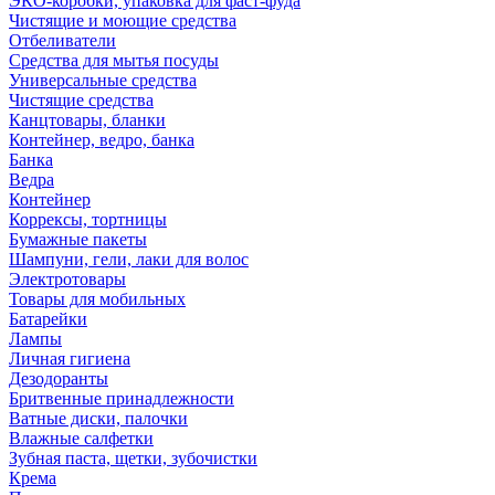
ЭКО-коробки, упаковка для фаст-фуда
Чистящие и моющие средства
Отбеливатели
Средства для мытья посуды
Универсальные средства
Чистящие средства
Канцтовары, бланки
Контейнер, ведро, банка
Банка
Ведра
Контейнер
Коррексы, тортницы
Бумажные пакеты
Шампуни, гели, лаки для волос
Электротовары
Товары для мобильных
Батарейки
Лампы
Личная гигиена
Дезодоранты
Бритвенные принадлежности
Ватные диски, палочки
Влажные салфетки
Зубная паста, щетки, зубочистки
Крема