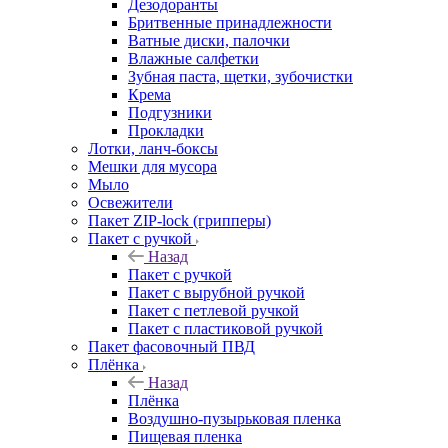
Дезодоранты
Бритвенные принадлежности
Ватные диски, палочки
Влажные салфетки
Зубная паста, щетки, зубочистки
Крема
Подгузники
Прокладки
Лотки, ланч-боксы
Мешки для мусора
Мыло
Освежители
Пакет ZIP-lock (грипперы)
Пакет с ручкой
Назад
Пакет с ручкой
Пакет с вырубной ручкой
Пакет с петлевой ручкой
Пакет с пластиковой ручкой
Пакет фасовочный ПВД
Плёнка
Назад
Плёнка
Воздушно-пузырьковая пленка
Пищевая пленка