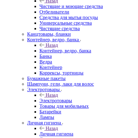
Назад
Чистящие и моющие средства
Отбеливатели
Средства для мытья посуды
Универсальные средства
Чистящие средства
Канцтовары, бланки
Контейнер, ведро, банка
Назад
Контейнер, ведро, банка
Банка
Ведра
Контейнер
Коррексы, тортницы
Бумажные пакеты
Шампуни, гели, лаки для волос
Электротовары
Назад
Электротовары
Товары для мобильных
Батарейки
Лампы
Личная гигиена
Назад
Личная гигиена