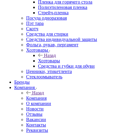
Пленка для горячего стола
Полиэтиленовая пленка
Стрейч-пленка
Посуда одноразовая
Пэт тара
Скотч
Средства для стирки
Средства индивидуальной защиты
Фольга, рукав, пергамент
Хозтовары
Назад
Хозтовары
Средства и губки для обуви
Ценники, этикетлента
Стеклоомыватель
Бренды
Компания
Назад
Компания
О компании
Новости
Отзывы
Вакансии
Контакты
Реквизиты