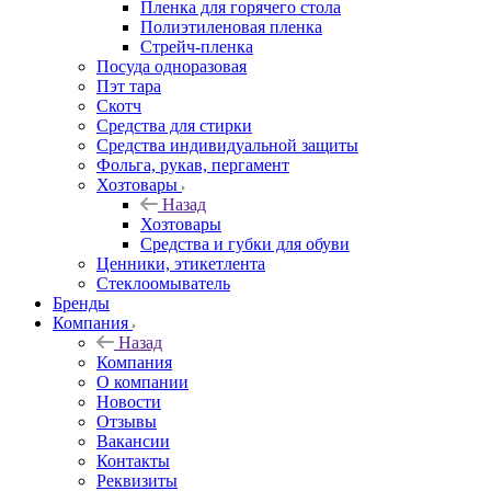
Пленка для горячего стола
Полиэтиленовая пленка
Стрейч-пленка
Посуда одноразовая
Пэт тара
Скотч
Средства для стирки
Средства индивидуальной защиты
Фольга, рукав, пергамент
Хозтовары
Назад
Хозтовары
Средства и губки для обуви
Ценники, этикетлента
Стеклоомыватель
Бренды
Компания
Назад
Компания
О компании
Новости
Отзывы
Вакансии
Контакты
Реквизиты