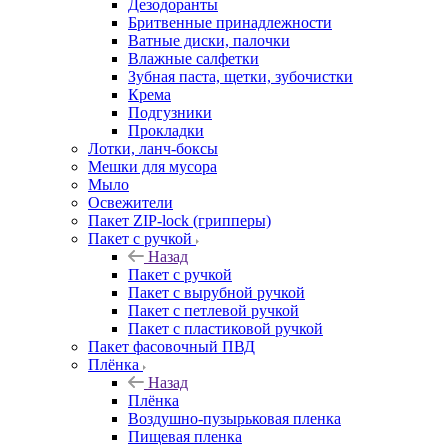
Дезодоранты
Бритвенные принадлежности
Ватные диски, палочки
Влажные салфетки
Зубная паста, щетки, зубочистки
Крема
Подгузники
Прокладки
Лотки, ланч-боксы
Мешки для мусора
Мыло
Освежители
Пакет ZIP-lock (грипперы)
Пакет с ручкой
Назад
Пакет с ручкой
Пакет с вырубной ручкой
Пакет с петлевой ручкой
Пакет с пластиковой ручкой
Пакет фасовочный ПВД
Плёнка
Назад
Плёнка
Воздушно-пузырьковая пленка
Пищевая пленка