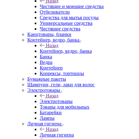
Назад
Чистящие и моющие средства
Отбеливатели
Средства для мытья посуды
Универсальные средства
Чистящие средства
Канцтовары, бланки
Контейнер, ведро, банка
Назад
Контейнер, ведро, банка
Банка
Ведра
Контейнер
Коррексы, тортницы
Бумажные пакеты
Шампуни, гели, лаки для волос
Электротовары
Назад
Электротовары
Товары для мобильных
Батарейки
Лампы
Личная гигиена
Назад
Личная гигиена