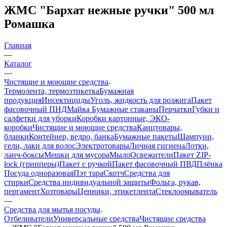
ЖМС "Бархат нежные ручки" 500 мл
Ромашка
Главная
—
Каталог
—
Чистящие и моющие средства
Термолента, термоэтикетка
Бумажная
продукция
Инсектициды
Уголь, жидкость для розжига
Пакет
фасовочный ПНД
Майка
Бумажные стаканы
Перчатки
Губки и
салфетки для уборки
Коробки картонные, ЭКО-
коробки
Чистящие и моющие средства
Канцтовары,
бланки
Контейнер, ведро, банка
Бумажные пакеты
Шампуни,
гели, лаки для волос
Электротовары
Личная гигиена
Лотки,
ланч-боксы
Мешки для мусора
Мыло
Освежители
Пакет ZIP-
lock (грипперы)
Пакет с ручкой
Пакет фасовочный ПВД
Плёнка
Посуда одноразовая
Пэт тара
Скотч
Средства для
стирки
Средства индивидуальной защиты
Фольга, рукав,
пергамент
Хозтовары
Ценники, этикетлента
Стеклоомыватель
—
Средства для мытья посуды
Отбеливатели
Универсальные средства
Чистящие средства