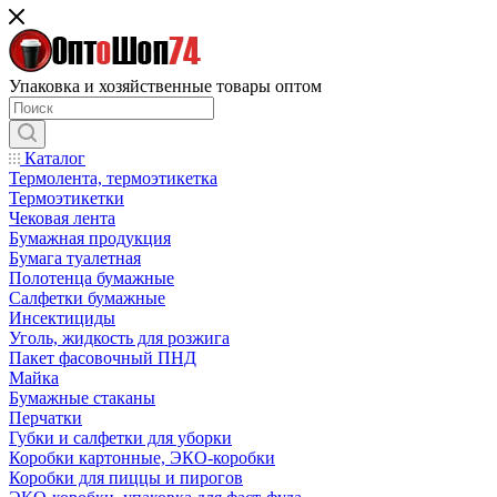
Упаковка и хозяйственные товары оптом
Каталог
Термолента, термоэтикетка
Термоэтикетки
Чековая лента
Бумажная продукция
Бумага туалетная
Полотенца бумажные
Салфетки бумажные
Инсектициды
Уголь, жидкость для розжига
Пакет фасовочный ПНД
Майка
Бумажные стаканы
Перчатки
Губки и салфетки для уборки
Коробки картонные, ЭКО-коробки
Коробки для пиццы и пирогов