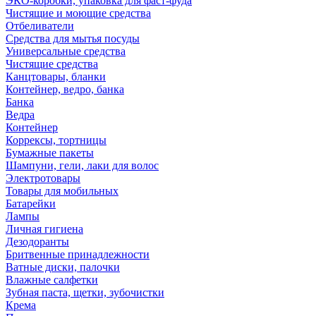
ЭКО-коробки, упаковка для фаст-фуда
Чистящие и моющие средства
Отбеливатели
Средства для мытья посуды
Универсальные средства
Чистящие средства
Канцтовары, бланки
Контейнер, ведро, банка
Банка
Ведра
Контейнер
Коррексы, тортницы
Бумажные пакеты
Шампуни, гели, лаки для волос
Электротовары
Товары для мобильных
Батарейки
Лампы
Личная гигиена
Дезодоранты
Бритвенные принадлежности
Ватные диски, палочки
Влажные салфетки
Зубная паста, щетки, зубочистки
Крема