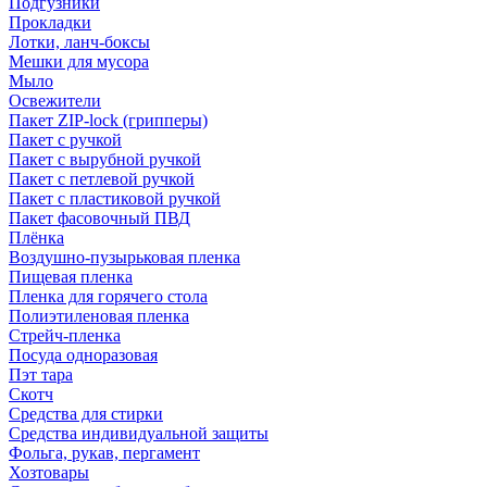
Подгузники
Прокладки
Лотки, ланч-боксы
Мешки для мусора
Мыло
Освежители
Пакет ZIP-lock (грипперы)
Пакет с ручкой
Пакет с вырубной ручкой
Пакет с петлевой ручкой
Пакет с пластиковой ручкой
Пакет фасовочный ПВД
Плёнка
Воздушно-пузырьковая пленка
Пищевая пленка
Пленка для горячего стола
Полиэтиленовая пленка
Стрейч-пленка
Посуда одноразовая
Пэт тара
Скотч
Средства для стирки
Средства индивидуальной защиты
Фольга, рукав, пергамент
Хозтовары