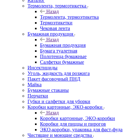
Каталог
Термолента, термоэтикетка
Назад
Термолента, термоэтикетка
Термоэтикетки
Чековая лента
Бумажная продукция
Назад
Бумажная продукция
Бумага туалетная
Полотенца бумажные
Салфетки бумажные
Инсектициды
Уголь, жидкость для розжига
Пакет фасовочный ПНД
Майка
Бумажные стаканы
Перчатки
Губки и салфетки для уборки
Коробки картонные, ЭКО-коробки
Назад
Коробки картонные, ЭКО-коробки
Коробки для пиццы и пирогов
ЭКО-коробки, упаковка для фаст-фуда
Чистящие и моющие средства