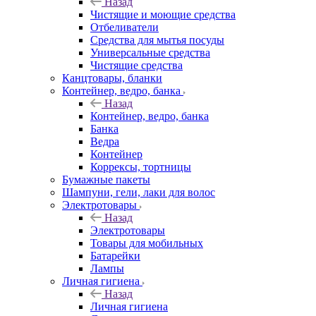
Назад
Чистящие и моющие средства
Отбеливатели
Средства для мытья посуды
Универсальные средства
Чистящие средства
Канцтовары, бланки
Контейнер, ведро, банка
Назад
Контейнер, ведро, банка
Банка
Ведра
Контейнер
Коррексы, тортницы
Бумажные пакеты
Шампуни, гели, лаки для волос
Электротовары
Назад
Электротовары
Товары для мобильных
Батарейки
Лампы
Личная гигиена
Назад
Личная гигиена