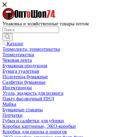
Упаковка и хозяйственные товары оптом
Каталог
Термолента, термоэтикетка
Термоэтикетки
Чековая лента
Бумажная продукция
Бумага туалетная
Полотенца бумажные
Салфетки бумажные
Инсектициды
Уголь, жидкость для розжига
Пакет фасовочный ПНД
Майка
Бумажные стаканы
Перчатки
Губки и салфетки для уборки
Коробки картонные, ЭКО-коробки
Коробки для пиццы и пирогов