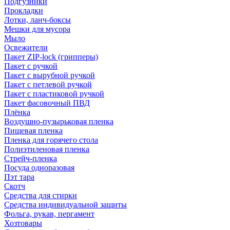
Подгузники
Прокладки
Лотки, ланч-боксы
Мешки для мусора
Мыло
Освежители
Пакет ZIP-lock (грипперы)
Пакет с ручкой
Пакет с вырубной ручкой
Пакет с петлевой ручкой
Пакет с пластиковой ручкой
Пакет фасовочный ПВД
Плёнка
Воздушно-пузырьковая пленка
Пищевая пленка
Пленка для горячего стола
Полиэтиленовая пленка
Стрейч-пленка
Посуда одноразовая
Пэт тара
Скотч
Средства для стирки
Средства индивидуальной защиты
Фольга, рукав, пергамент
Хозтовары