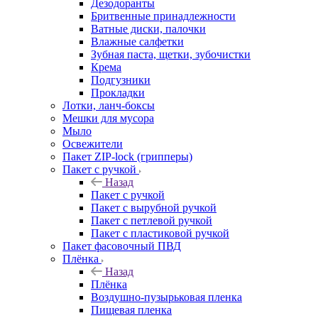
Дезодоранты
Бритвенные принадлежности
Ватные диски, палочки
Влажные салфетки
Зубная паста, щетки, зубочистки
Крема
Подгузники
Прокладки
Лотки, ланч-боксы
Мешки для мусора
Мыло
Освежители
Пакет ZIP-lock (грипперы)
Пакет с ручкой
Назад
Пакет с ручкой
Пакет с вырубной ручкой
Пакет с петлевой ручкой
Пакет с пластиковой ручкой
Пакет фасовочный ПВД
Плёнка
Назад
Плёнка
Воздушно-пузырьковая пленка
Пищевая пленка