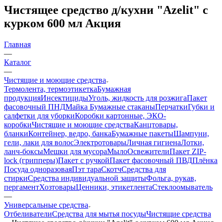
Чистящее средство д/кухни "Azelit" с
курком 600 мл Акция
Главная
—
Каталог
—
Чистящие и моющие средства
Термолента, термоэтикетка
Бумажная
продукция
Инсектициды
Уголь, жидкость для розжига
Пакет
фасовочный ПНД
Майка
Бумажные стаканы
Перчатки
Губки и
салфетки для уборки
Коробки картонные, ЭКО-
коробки
Чистящие и моющие средства
Канцтовары,
бланки
Контейнер, ведро, банка
Бумажные пакеты
Шампуни,
гели, лаки для волос
Электротовары
Личная гигиена
Лотки,
ланч-боксы
Мешки для мусора
Мыло
Освежители
Пакет ZIP-
lock (грипперы)
Пакет с ручкой
Пакет фасовочный ПВД
Плёнка
Посуда одноразовая
Пэт тара
Скотч
Средства для
стирки
Средства индивидуальной защиты
Фольга, рукав,
пергамент
Хозтовары
Ценники, этикетлента
Стеклоомыватель
—
Универсальные средства
Отбеливатели
Средства для мытья посуды
Чистящие средства