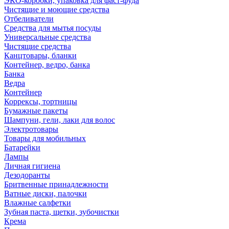
ЭКО-коробки, упаковка для фаст-фуда
Чистящие и моющие средства
Отбеливатели
Средства для мытья посуды
Универсальные средства
Чистящие средства
Канцтовары, бланки
Контейнер, ведро, банка
Банка
Ведра
Контейнер
Коррексы, тортницы
Бумажные пакеты
Шампуни, гели, лаки для волос
Электротовары
Товары для мобильных
Батарейки
Лампы
Личная гигиена
Дезодоранты
Бритвенные принадлежности
Ватные диски, палочки
Влажные салфетки
Зубная паста, щетки, зубочистки
Крема