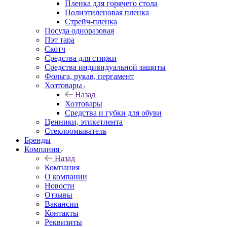
Пленка для горячего стола
Полиэтиленовая пленка
Стрейч-пленка
Посуда одноразовая
Пэт тара
Скотч
Средства для стирки
Средства индивидуальной защиты
Фольга, рукав, пергамент
Хозтовары
Назад
Хозтовары
Средства и губки для обуви
Ценники, этикетлента
Стеклоомыватель
Бренды
Компания
Назад
Компания
О компании
Новости
Отзывы
Вакансии
Контакты
Реквизиты