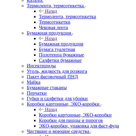
Каталог
Термолента, термоэтикетка
Назад
Термолента, термоэтикетка
Термоэтикетки
Чековая лента
Бумажная продукция
Назад
Бумажная продукция
Бумага туалетная
Полотенца бумажные
Салфетки бумажные
Инсектициды
Уголь, жидкость для розжига
Пакет фасовочный ПНД
Майка
Бумажные стаканы
Перчатки
Губки и салфетки для уборки
Коробки картонные, ЭКО-коробки
Назад
Коробки картонные, ЭКО-коробки
Коробки для пиццы и пирогов
ЭКО-коробки, упаковка для фаст-фуда
Чистящие и моющие средства