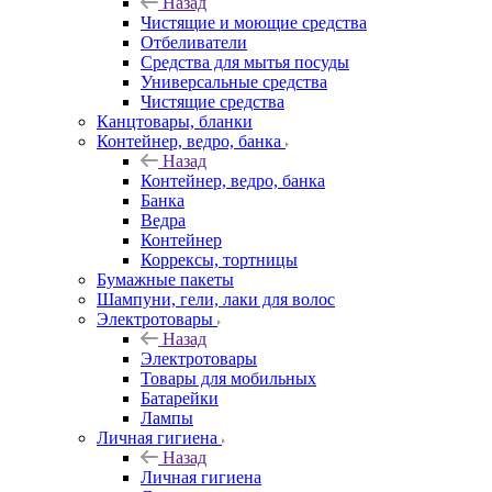
Назад
Чистящие и моющие средства
Отбеливатели
Средства для мытья посуды
Универсальные средства
Чистящие средства
Канцтовары, бланки
Контейнер, ведро, банка
Назад
Контейнер, ведро, банка
Банка
Ведра
Контейнер
Коррексы, тортницы
Бумажные пакеты
Шампуни, гели, лаки для волос
Электротовары
Назад
Электротовары
Товары для мобильных
Батарейки
Лампы
Личная гигиена
Назад
Личная гигиена