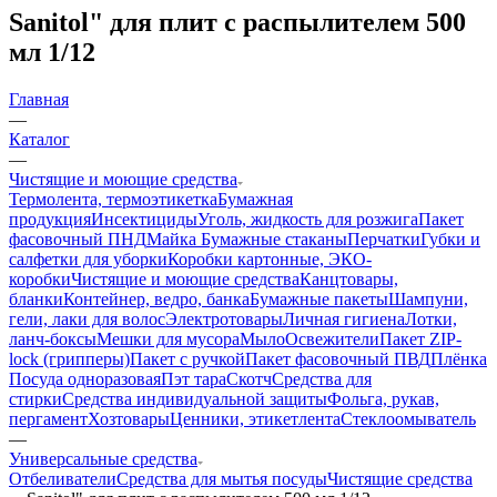
Sanitol" для плит с распылителем 500
мл 1/12
Главная
—
Каталог
—
Чистящие и моющие средства
Термолента, термоэтикетка
Бумажная
продукция
Инсектициды
Уголь, жидкость для розжига
Пакет
фасовочный ПНД
Майка
Бумажные стаканы
Перчатки
Губки и
салфетки для уборки
Коробки картонные, ЭКО-
коробки
Чистящие и моющие средства
Канцтовары,
бланки
Контейнер, ведро, банка
Бумажные пакеты
Шампуни,
гели, лаки для волос
Электротовары
Личная гигиена
Лотки,
ланч-боксы
Мешки для мусора
Мыло
Освежители
Пакет ZIP-
lock (грипперы)
Пакет с ручкой
Пакет фасовочный ПВД
Плёнка
Посуда одноразовая
Пэт тара
Скотч
Средства для
стирки
Средства индивидуальной защиты
Фольга, рукав,
пергамент
Хозтовары
Ценники, этикетлента
Стеклоомыватель
—
Универсальные средства
Отбеливатели
Средства для мытья посуды
Чистящие средства