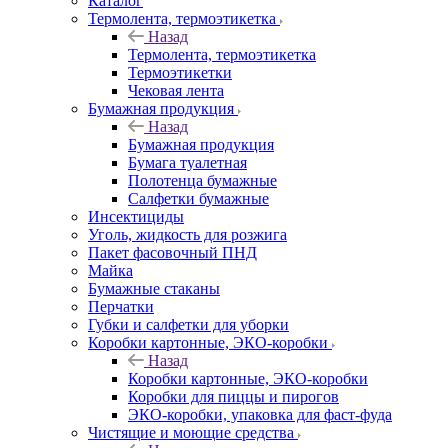
Каталог
Термолента, термоэтикетка
Назад
Термолента, термоэтикетка
Термоэтикетки
Чековая лента
Бумажная продукция
Назад
Бумажная продукция
Бумага туалетная
Полотенца бумажные
Салфетки бумажные
Инсектициды
Уголь, жидкость для розжига
Пакет фасовочный ПНД
Майка
Бумажные стаканы
Перчатки
Губки и салфетки для уборки
Коробки картонные, ЭКО-коробки
Назад
Коробки картонные, ЭКО-коробки
Коробки для пиццы и пирогов
ЭКО-коробки, упаковка для фаст-фуда
Чистящие и моющие средства