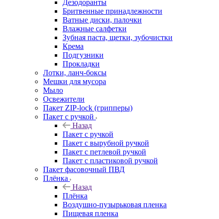
Дезодоранты
Бритвенные принадлежности
Ватные диски, палочки
Влажные салфетки
Зубная паста, щетки, зубочистки
Крема
Подгузники
Прокладки
Лотки, ланч-боксы
Мешки для мусора
Мыло
Освежители
Пакет ZIP-lock (грипперы)
Пакет с ручкой
Назад
Пакет с ручкой
Пакет с вырубной ручкой
Пакет с петлевой ручкой
Пакет с пластиковой ручкой
Пакет фасовочный ПВД
Плёнка
Назад
Плёнка
Воздушно-пузырьковая пленка
Пищевая пленка