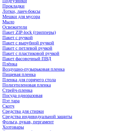
Подгузники
Прокладки
Лотки, ланч-боксы
Мешки для мусора
Мыло
Освежители
Пакет ZIP-lock (грипперы)
Пакет с ручкой
Пакет с вырубной ручкой
Пакет с петлевой ручкой
Пакет с пластиковой ручкой
Пакет фасовочный ПВД
Плёнка
Воздушно-пузырьковая пленка
Пищевая пленка
Пленка для горячего стола
Полиэтиленовая пленка
Стрейч-пленка
Посуда одноразовая
Пэт тара
Скотч
Средства для стирки
Средства индивидуальной защиты
Фольга, рукав, пергамент
Хозтовары