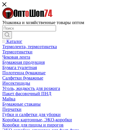
Упаковка и хозяйственные товары оптом
Каталог
Термолента, термоэтикетка
Термоэтикетки
Чековая лента
Бумажная продукция
Бумага туалетная
Полотенца бумажные
Салфетки бумажные
Инсектициды
Уголь, жидкость для розжига
Пакет фасовочный ПНД
Майка
Бумажные стаканы
Перчатки
Губки и салфетки для уборки
Коробки картонные, ЭКО-коробки
Коробки для пиццы и пирогов