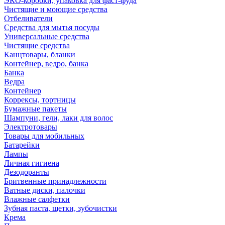
ЭКО-коробки, упаковка для фаст-фуда
Чистящие и моющие средства
Отбеливатели
Средства для мытья посуды
Универсальные средства
Чистящие средства
Канцтовары, бланки
Контейнер, ведро, банка
Банка
Ведра
Контейнер
Коррексы, тортницы
Бумажные пакеты
Шампуни, гели, лаки для волос
Электротовары
Товары для мобильных
Батарейки
Лампы
Личная гигиена
Дезодоранты
Бритвенные принадлежности
Ватные диски, палочки
Влажные салфетки
Зубная паста, щетки, зубочистки
Крема