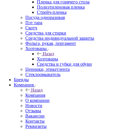
Пленка для горячего стола
Полиэтиленовая пленка
Стрейч-пленка
Посуда одноразовая
Пэт тара
Скотч
Средства для стирки
Средства индивидуальной защиты
Фольга, рукав, пергамент
Хозтовары
Назад
Хозтовары
Средства и губки для обуви
Ценники, этикетлента
Стеклоомыватель
Бренды
Компания
Назад
Компания
О компании
Новости
Отзывы
Вакансии
Контакты
Реквизиты