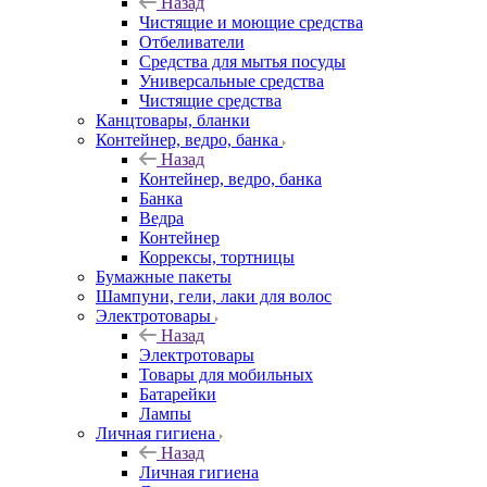
Назад
Чистящие и моющие средства
Отбеливатели
Средства для мытья посуды
Универсальные средства
Чистящие средства
Канцтовары, бланки
Контейнер, ведро, банка
Назад
Контейнер, ведро, банка
Банка
Ведра
Контейнер
Коррексы, тортницы
Бумажные пакеты
Шампуни, гели, лаки для волос
Электротовары
Назад
Электротовары
Товары для мобильных
Батарейки
Лампы
Личная гигиена
Назад
Личная гигиена