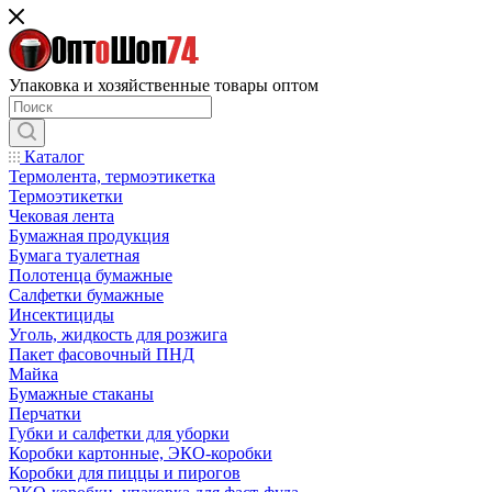
Упаковка и хозяйственные товары оптом
Каталог
Термолента, термоэтикетка
Термоэтикетки
Чековая лента
Бумажная продукция
Бумага туалетная
Полотенца бумажные
Салфетки бумажные
Инсектициды
Уголь, жидкость для розжига
Пакет фасовочный ПНД
Майка
Бумажные стаканы
Перчатки
Губки и салфетки для уборки
Коробки картонные, ЭКО-коробки
Коробки для пиццы и пирогов