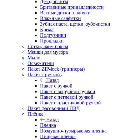
Дезодоранты
Бритвенные принадлежности
Ватные диски, палочки
Влажные салфетки
Зубная паста, щетки, зубочистки
Крема
Подгузники
Прокладки
Лотки, ланч-боксы
Мешки для мусора
Мыло
Освежители
Пакет ZIP-lock (грипперы)
Пакет с ручкой
Назад
Пакет с ручкой
Пакет с вырубной ручкой
Пакет с петлевой ручкой
Пакет с пластиковой ручкой
Пакет фасовочный ПВД
Плёнка
Назад
Плёнка
Воздушно-пузырьковая пленка
Пищевая пленка