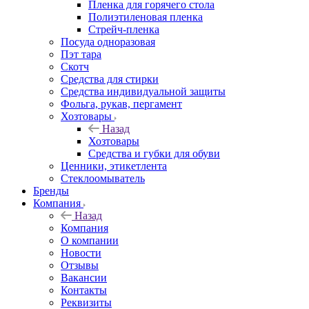
Пленка для горячего стола
Полиэтиленовая пленка
Стрейч-пленка
Посуда одноразовая
Пэт тара
Скотч
Средства для стирки
Средства индивидуальной защиты
Фольга, рукав, пергамент
Хозтовары
Назад
Хозтовары
Средства и губки для обуви
Ценники, этикетлента
Стеклоомыватель
Бренды
Компания
Назад
Компания
О компании
Новости
Отзывы
Вакансии
Контакты
Реквизиты