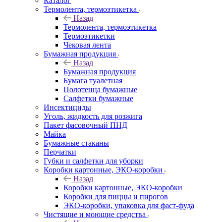
Каталог
Термолента, термоэтикетка
Назад
Термолента, термоэтикетка
Термоэтикетки
Чековая лента
Бумажная продукция
Назад
Бумажная продукция
Бумага туалетная
Полотенца бумажные
Салфетки бумажные
Инсектициды
Уголь, жидкость для розжига
Пакет фасовочный ПНД
Майка
Бумажные стаканы
Перчатки
Губки и салфетки для уборки
Коробки картонные, ЭКО-коробки
Назад
Коробки картонные, ЭКО-коробки
Коробки для пиццы и пирогов
ЭКО-коробки, упаковка для фаст-фуда
Чистящие и моющие средства