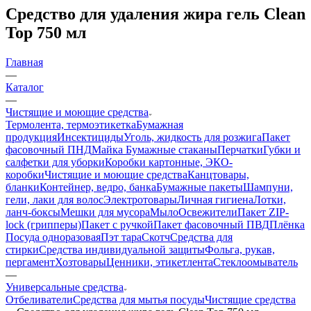
Средство для удаления жира гель Clean
Top 750 мл
Главная
—
Каталог
—
Чистящие и моющие средства
Термолента, термоэтикетка
Бумажная
продукция
Инсектициды
Уголь, жидкость для розжига
Пакет
фасовочный ПНД
Майка
Бумажные стаканы
Перчатки
Губки и
салфетки для уборки
Коробки картонные, ЭКО-
коробки
Чистящие и моющие средства
Канцтовары,
бланки
Контейнер, ведро, банка
Бумажные пакеты
Шампуни,
гели, лаки для волос
Электротовары
Личная гигиена
Лотки,
ланч-боксы
Мешки для мусора
Мыло
Освежители
Пакет ZIP-
lock (грипперы)
Пакет с ручкой
Пакет фасовочный ПВД
Плёнка
Посуда одноразовая
Пэт тара
Скотч
Средства для
стирки
Средства индивидуальной защиты
Фольга, рукав,
пергамент
Хозтовары
Ценники, этикетлента
Стеклоомыватель
—
Универсальные средства
Отбеливатели
Средства для мытья посуды
Чистящие средства