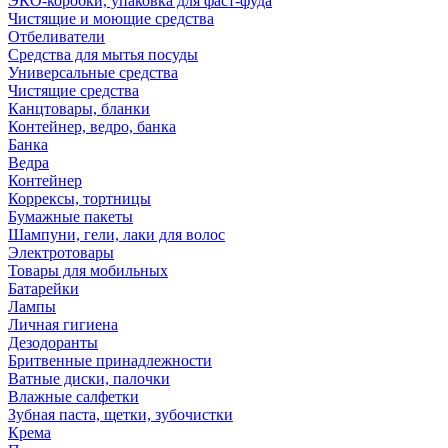
ЭКО-коробки, упаковка для фаст-фуда
Чистящие и моющие средства
Отбеливатели
Средства для мытья посуды
Универсальные средства
Чистящие средства
Канцтовары, бланки
Контейнер, ведро, банка
Банка
Ведра
Контейнер
Коррексы, тортницы
Бумажные пакеты
Шампуни, гели, лаки для волос
Электротовары
Товары для мобильных
Батарейки
Лампы
Личная гигиена
Дезодоранты
Бритвенные принадлежности
Ватные диски, палочки
Влажные салфетки
Зубная паста, щетки, зубочистки
Крема