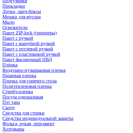
Подгузники
Прокладки
Лотки, ланч-боксы
Мешки для мусора
Мыло
Освежители
Пакет ZIP-lock (грипперы)
Пакет с ручкой
Пакет с вырубной ручкой
Пакет с петлевой ручкой
Пакет с пластиковой ручкой
Пакет фасовочный ПВД
Плёнка
Воздушно-пузырьковая пленка
Пищевая пленка
Пленка для горячего стола
Полиэтиленовая пленка
Стрейч-пленка
Посуда одноразовая
Пэт тара
Скотч
Средства для стирки
Средства индивидуальной защиты
Фольга, рукав, пергамент
Хозтовары