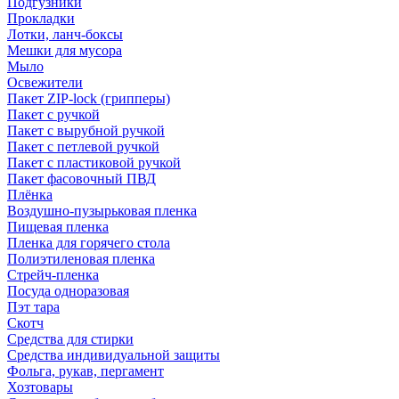
Подгузники
Прокладки
Лотки, ланч-боксы
Мешки для мусора
Мыло
Освежители
Пакет ZIP-lock (грипперы)
Пакет с ручкой
Пакет с вырубной ручкой
Пакет с петлевой ручкой
Пакет с пластиковой ручкой
Пакет фасовочный ПВД
Плёнка
Воздушно-пузырьковая пленка
Пищевая пленка
Пленка для горячего стола
Полиэтиленовая пленка
Стрейч-пленка
Посуда одноразовая
Пэт тара
Скотч
Средства для стирки
Средства индивидуальной защиты
Фольга, рукав, пергамент
Хозтовары