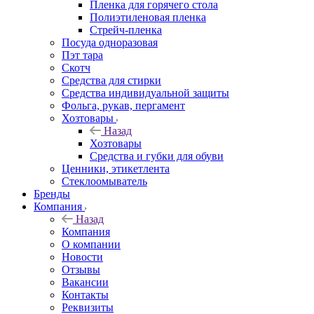
Пленка для горячего стола
Полиэтиленовая пленка
Стрейч-пленка
Посуда одноразовая
Пэт тара
Скотч
Средства для стирки
Средства индивидуальной защиты
Фольга, рукав, пергамент
Хозтовары
Назад
Хозтовары
Средства и губки для обуви
Ценники, этикетлента
Стеклоомыватель
Бренды
Компания
Назад
Компания
О компании
Новости
Отзывы
Вакансии
Контакты
Реквизиты