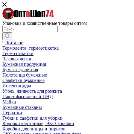
Упаковка и хозяйственные товары оптом
Каталог
Термолента, термоэтикетка
Термоэтикетки
Чековая лента
Бумажная продукция
Бумага туалетная
Полотенца бумажные
Салфетки бумажные
Инсектициды
Уголь, жидкость для розжига
Пакет фасовочный ПНД
Майка
Бумажные стаканы
Перчатки
Губки и салфетки для уборки
Коробки картонные, ЭКО-коробки
Коробки для пиццы и пирогов