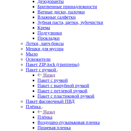
Дезодоранты
Бритвенные принадлежности
Ватные диски, палочки
Влажные салфетки
Зубная паста, щетки, зубочистки
Крема
Подгузники
Прокладки
Лотки, ланч-боксы
Мешки для мусора
Мыло
Освежители
Пакет ZIP-lock (грипперы)
Пакет с ручкой
Назад
Пакет с ручкой
Пакет с вырубной ручкой
Пакет с петлевой ручкой
Пакет с пластиковой ручкой
Пакет фасовочный ПВД
Плёнка
Назад
Плёнка
Воздушно-пузырьковая пленка
Пищевая пленка