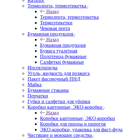
Каталог
Термолента, термоэтикетка
Назад
Термолента, термоэтикетка
Термоэтикетки
Чековая лента
Бумажная продукция
Назад
Бумажная продукция
Бумага туалетная
Полотенца бумажные
Салфетки бумажные
Инсектициды
Уголь, жидкость для розжига
Пакет фасовочный ПНД
Майка
Бумажные стаканы
Перчатки
Губки и салфетки для уборки
Коробки картонные, ЭКО-коробки
Назад
Коробки картонные, ЭКО-коробки
Коробки для пиццы и пирогов
ЭКО-коробки, упаковка для фаст-фуда
Чистящие и моющие средства