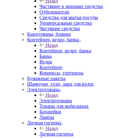
Назад
Чистящие и моющие средства
Отбеливатели
Средства для мытья посуды
Универсальные средства
Чистящие средства
Канцтовары, бланки
Контейнер, ведро, банка
Назад
Контейнер, ведро, банка
Банка
Ведра
Контейнер
Коррексы, тортницы
Бумажные пакеты
Шампуни, гели, лаки для волос
Электротовары
Назад
Электротовары
Товары для мобильных
Батарейки
Лампы
Личная гигиена
Назад
Личная гигиена