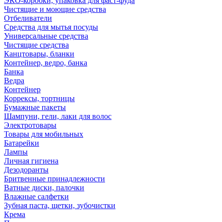
ЭКО-коробки, упаковка для фаст-фуда
Чистящие и моющие средства
Отбеливатели
Средства для мытья посуды
Универсальные средства
Чистящие средства
Канцтовары, бланки
Контейнер, ведро, банка
Банка
Ведра
Контейнер
Коррексы, тортницы
Бумажные пакеты
Шампуни, гели, лаки для волос
Электротовары
Товары для мобильных
Батарейки
Лампы
Личная гигиена
Дезодоранты
Бритвенные принадлежности
Ватные диски, палочки
Влажные салфетки
Зубная паста, щетки, зубочистки
Крема