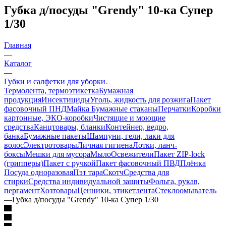
Губка д/посуды "Grendy" 10-ка Супер
1/30
Главная
—
Каталог
—
Губки и салфетки для уборки
Термолента, термоэтикетка
Бумажная
продукция
Инсектициды
Уголь, жидкость для розжига
Пакет
фасовочный ПНД
Майка
Бумажные стаканы
Перчатки
Коробки
картонные, ЭКО-коробки
Чистящие и моющие
средства
Канцтовары, бланки
Контейнер, ведро,
банка
Бумажные пакеты
Шампуни, гели, лаки для
волос
Электротовары
Личная гигиена
Лотки, ланч-
боксы
Мешки для мусора
Мыло
Освежители
Пакет ZIP-lock
(грипперы)
Пакет с ручкой
Пакет фасовочный ПВД
Плёнка
Посуда одноразовая
Пэт тара
Скотч
Средства для
стирки
Средства индивидуальной защиты
Фольга, рукав,
пергамент
Хозтовары
Ценники, этикетлента
Стеклоомыватель
—
Губка д/посуды "Grendy" 10-ка Супер 1/30