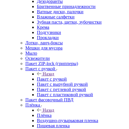
Дезодоранты
Бритвенные принадлежности
Ватные диски, палочки
Влажные салфетки
Зубная паста, щетки, зубочистки
Крема
Подгузники
Прокладки
Лотки, ланч-боксы
Мешки для мусора
Мыло
Освежители
Пакет ZIP-lock (грипперы)
Пакет с ручкой
Назад
Пакет с ручкой
Пакет с вырубной ручкой
Пакет с петлевой ручкой
Пакет с пластиковой ручкой
Пакет фасовочный ПВД
Плёнка
Назад
Плёнка
Воздушно-пузырьковая пленка
Пищевая пленка