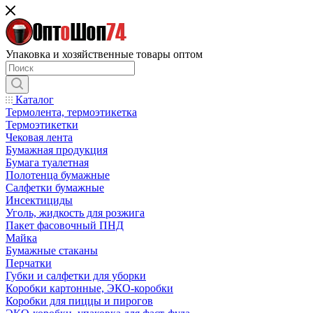
Упаковка и хозяйственные товары оптом
Каталог
Термолента, термоэтикетка
Термоэтикетки
Чековая лента
Бумажная продукция
Бумага туалетная
Полотенца бумажные
Салфетки бумажные
Инсектициды
Уголь, жидкость для розжига
Пакет фасовочный ПНД
Майка
Бумажные стаканы
Перчатки
Губки и салфетки для уборки
Коробки картонные, ЭКО-коробки
Коробки для пиццы и пирогов