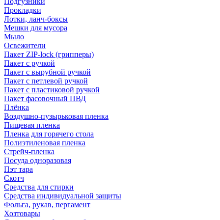
Подгузники
Прокладки
Лотки, ланч-боксы
Мешки для мусора
Мыло
Освежители
Пакет ZIP-lock (грипперы)
Пакет с ручкой
Пакет с вырубной ручкой
Пакет с петлевой ручкой
Пакет с пластиковой ручкой
Пакет фасовочный ПВД
Плёнка
Воздушно-пузырьковая пленка
Пищевая пленка
Пленка для горячего стола
Полиэтиленовая пленка
Стрейч-пленка
Посуда одноразовая
Пэт тара
Скотч
Средства для стирки
Средства индивидуальной защиты
Фольга, рукав, пергамент
Хозтовары