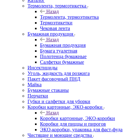
Каталог
Термолента, термоэтикетка
Назад
Термолента, термоэтикетка
Термоэтикетки
Чековая лента
Бумажная продукция
Назад
Бумажная продукция
Бумага туалетная
Полотенца бумажные
Салфетки бумажные
Инсектициды
Уголь, жидкость для розжига
Пакет фасовочный ПНД
Майка
Бумажные стаканы
Перчатки
Губки и салфетки для уборки
Коробки картонные, ЭКО-коробки
Назад
Коробки картонные, ЭКО-коробки
Коробки для пиццы и пирогов
ЭКО-коробки, упаковка для фаст-фуда
Чистящие и моющие средства