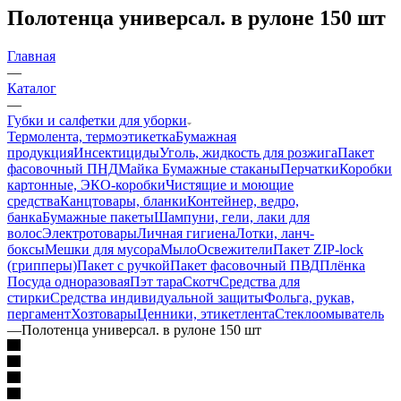
Полотенца универсал. в рулоне 150 шт
Главная
—
Каталог
—
Губки и салфетки для уборки
Термолента, термоэтикетка
Бумажная
продукция
Инсектициды
Уголь, жидкость для розжига
Пакет
фасовочный ПНД
Майка
Бумажные стаканы
Перчатки
Коробки
картонные, ЭКО-коробки
Чистящие и моющие
средства
Канцтовары, бланки
Контейнер, ведро,
банка
Бумажные пакеты
Шампуни, гели, лаки для
волос
Электротовары
Личная гигиена
Лотки, ланч-
боксы
Мешки для мусора
Мыло
Освежители
Пакет ZIP-lock
(грипперы)
Пакет с ручкой
Пакет фасовочный ПВД
Плёнка
Посуда одноразовая
Пэт тара
Скотч
Средства для
стирки
Средства индивидуальной защиты
Фольга, рукав,
пергамент
Хозтовары
Ценники, этикетлента
Стеклоомыватель
—
Полотенца универсал. в рулоне 150 шт