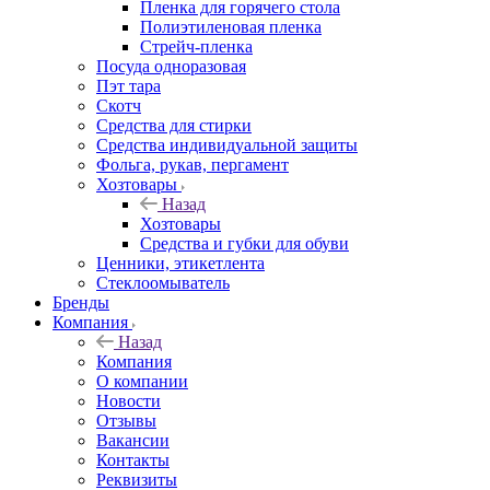
Пленка для горячего стола
Полиэтиленовая пленка
Стрейч-пленка
Посуда одноразовая
Пэт тара
Скотч
Средства для стирки
Средства индивидуальной защиты
Фольга, рукав, пергамент
Хозтовары
Назад
Хозтовары
Средства и губки для обуви
Ценники, этикетлента
Стеклоомыватель
Бренды
Компания
Назад
Компания
О компании
Новости
Отзывы
Вакансии
Контакты
Реквизиты