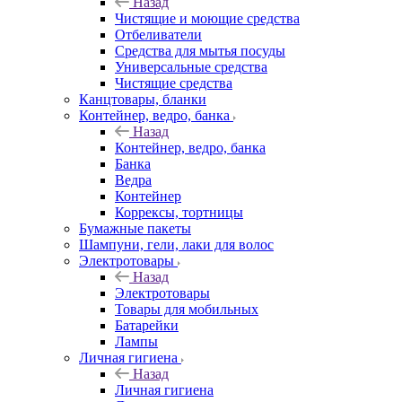
Назад
Чистящие и моющие средства
Отбеливатели
Средства для мытья посуды
Универсальные средства
Чистящие средства
Канцтовары, бланки
Контейнер, ведро, банка
Назад
Контейнер, ведро, банка
Банка
Ведра
Контейнер
Коррексы, тортницы
Бумажные пакеты
Шампуни, гели, лаки для волос
Электротовары
Назад
Электротовары
Товары для мобильных
Батарейки
Лампы
Личная гигиена
Назад
Личная гигиена