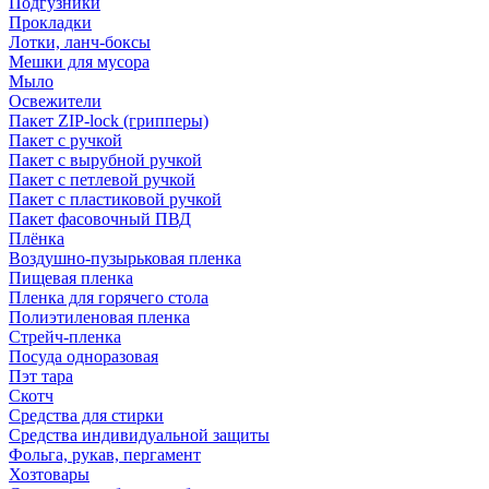
Подгузники
Прокладки
Лотки, ланч-боксы
Мешки для мусора
Мыло
Освежители
Пакет ZIP-lock (грипперы)
Пакет с ручкой
Пакет с вырубной ручкой
Пакет с петлевой ручкой
Пакет с пластиковой ручкой
Пакет фасовочный ПВД
Плёнка
Воздушно-пузырьковая пленка
Пищевая пленка
Пленка для горячего стола
Полиэтиленовая пленка
Стрейч-пленка
Посуда одноразовая
Пэт тара
Скотч
Средства для стирки
Средства индивидуальной защиты
Фольга, рукав, пергамент
Хозтовары