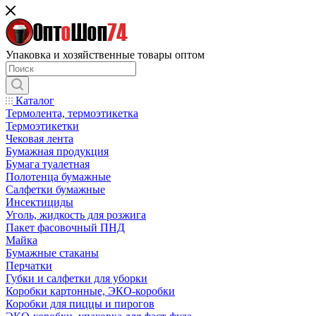
Упаковка и хозяйственные товары оптом
Каталог
Термолента, термоэтикетка
Термоэтикетки
Чековая лента
Бумажная продукция
Бумага туалетная
Полотенца бумажные
Салфетки бумажные
Инсектициды
Уголь, жидкость для розжига
Пакет фасовочный ПНД
Майка
Бумажные стаканы
Перчатки
Губки и салфетки для уборки
Коробки картонные, ЭКО-коробки
Коробки для пиццы и пирогов