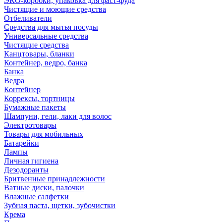
ЭКО-коробки, упаковка для фаст-фуда
Чистящие и моющие средства
Отбеливатели
Средства для мытья посуды
Универсальные средства
Чистящие средства
Канцтовары, бланки
Контейнер, ведро, банка
Банка
Ведра
Контейнер
Коррексы, тортницы
Бумажные пакеты
Шампуни, гели, лаки для волос
Электротовары
Товары для мобильных
Батарейки
Лампы
Личная гигиена
Дезодоранты
Бритвенные принадлежности
Ватные диски, палочки
Влажные салфетки
Зубная паста, щетки, зубочистки
Крема