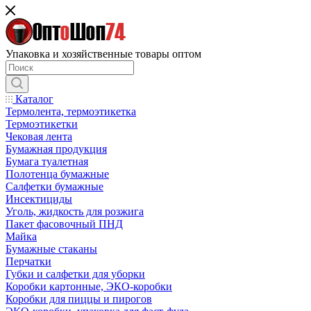
Упаковка и хозяйственные товары оптом
Каталог
Термолента, термоэтикетка
Термоэтикетки
Чековая лента
Бумажная продукция
Бумага туалетная
Полотенца бумажные
Салфетки бумажные
Инсектициды
Уголь, жидкость для розжига
Пакет фасовочный ПНД
Майка
Бумажные стаканы
Перчатки
Губки и салфетки для уборки
Коробки картонные, ЭКО-коробки
Коробки для пиццы и пирогов