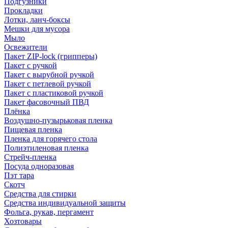
Подгузники
Прокладки
Лотки, ланч-боксы
Мешки для мусора
Мыло
Освежители
Пакет ZIP-lock (грипперы)
Пакет с ручкой
Пакет с вырубной ручкой
Пакет с петлевой ручкой
Пакет с пластиковой ручкой
Пакет фасовочный ПВД
Плёнка
Воздушно-пузырьковая пленка
Пищевая пленка
Пленка для горячего стола
Полиэтиленовая пленка
Стрейч-пленка
Посуда одноразовая
Пэт тара
Скотч
Средства для стирки
Средства индивидуальной защиты
Фольга, рукав, пергамент
Хозтовары