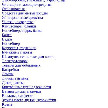
ЭКО-коробки, упаковка для фаст-фуда
Чистящие и моющие средства
Отбеливатели
Средства для мытья посуды
Универсальные средства
Чистящие средства
Канцтовары, бланки
Контейнер, ведро, банка
Банка
Ведра
Контейнер
Коррексы, тортницы
Бумажные пакеты
Шампуни, гели, лаки для волос
Электротовары
Товары для мобильных
Батарейки
Лампы
Личная гигиена
Дезодоранты
Бритвенные принадлежности
Ватные диски, палочки
Влажные салфетки
Зубная паста, щетки, зубочистки
Крема