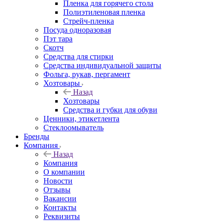
Пленка для горячего стола
Полиэтиленовая пленка
Стрейч-пленка
Посуда одноразовая
Пэт тара
Скотч
Средства для стирки
Средства индивидуальной защиты
Фольга, рукав, пергамент
Хозтовары
Назад
Хозтовары
Средства и губки для обуви
Ценники, этикетлента
Стеклоомыватель
Бренды
Компания
Назад
Компания
О компании
Новости
Отзывы
Вакансии
Контакты
Реквизиты