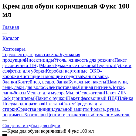
Крем для обуви коричневый Фукс 100
мл
Главная
—
Каталог
—
Хозтовары
Термолента, термоэтикетка
Бумажная
продукция
Инсектициды
Уголь, жидкость для розжига
Пакет
фасовочный ПНД
Майка
Бумажные стаканы
Перчатки
Губки и
салфетки для уборки
Коробки картонные, ЭКО-
коробки
Чистящие и моющие средства
Канцтовары,
бланки
Контейнер, ведро, банка
Бумажные пакеты
Шампуни,
гели, лаки для волос
Электротовары
Личная гигиена
Лотки,
ланч-боксы
Мешки для мусора
Мыло
Освежители
Пакет ZIP-
lock (грипперы)
Пакет с ручкой
Пакет фасовочный ПВД
Плёнка
Посуда одноразовая
Пэт тара
Скотч
Средства для
стирки
Средства индивидуальной защиты
Фольга, рукав,
пергамент
Хозтовары
Ценники, этикетлента
Стеклоомыватель
—
Средства и губки для обуви
—
Крем для обуви коричневый Фукс 100 мл