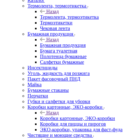
Каталог
Термолента, термоэтикетка
Назад
Термолента, термоэтикетка
Термоэтикетки
Чековая лента
Бумажная продукция
Назад
Бумажная продукция
Бумага туалетная
Полотенца бумажные
Салфетки бумажные
Инсектициды
Уголь, жидкость для розжига
Пакет фасовочный ПНД
Майка
Бумажные стаканы
Перчатки
Губки и салфетки для уборки
Коробки картонные, ЭКО-коробки
Назад
Коробки картонные, ЭКО-коробки
Коробки для пиццы и пирогов
ЭКО-коробки, упаковка для фаст-фуда
Чистящие и моющие средства