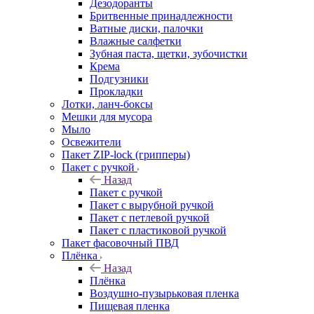
Дезодоранты
Бритвенные принадлежности
Ватные диски, палочки
Влажные салфетки
Зубная паста, щетки, зубочистки
Крема
Подгузники
Прокладки
Лотки, ланч-боксы
Мешки для мусора
Мыло
Освежители
Пакет ZIP-lock (грипперы)
Пакет с ручкой
Назад
Пакет с ручкой
Пакет с вырубной ручкой
Пакет с петлевой ручкой
Пакет с пластиковой ручкой
Пакет фасовочный ПВД
Плёнка
Назад
Плёнка
Воздушно-пузырьковая пленка
Пищевая пленка