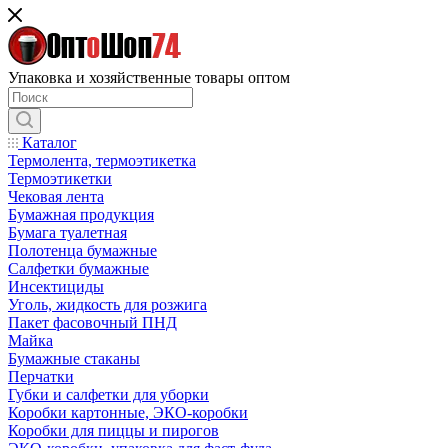
Упаковка и хозяйственные товары оптом
Каталог
Термолента, термоэтикетка
Термоэтикетки
Чековая лента
Бумажная продукция
Бумага туалетная
Полотенца бумажные
Салфетки бумажные
Инсектициды
Уголь, жидкость для розжига
Пакет фасовочный ПНД
Майка
Бумажные стаканы
Перчатки
Губки и салфетки для уборки
Коробки картонные, ЭКО-коробки
Коробки для пиццы и пирогов