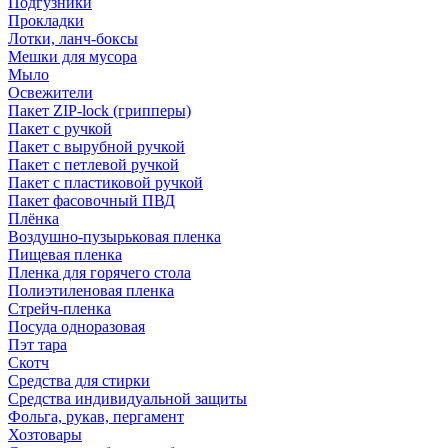
Подгузники
Прокладки
Лотки, ланч-боксы
Мешки для мусора
Мыло
Освежители
Пакет ZIP-lock (грипперы)
Пакет с ручкой
Пакет с вырубной ручкой
Пакет с петлевой ручкой
Пакет с пластиковой ручкой
Пакет фасовочный ПВД
Плёнка
Воздушно-пузырьковая пленка
Пищевая пленка
Пленка для горячего стола
Полиэтиленовая пленка
Стрейч-пленка
Посуда одноразовая
Пэт тара
Скотч
Средства для стирки
Средства индивидуальной защиты
Фольга, рукав, пергамент
Хозтовары