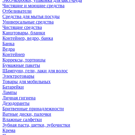
ЭКО-коробки, упаковка для фаст-фуда
Чистящие и моющие средства
Отбеливатели
Средства для мытья посуды
Универсальные средства
Чистящие средства
Канцтовары, бланки
Контейнер, ведро, банка
Банка
Ведра
Контейнер
Коррексы, тортницы
Бумажные пакеты
Шампуни, гели, лаки для волос
Электротовары
Товары для мобильных
Батарейки
Лампы
Личная гигиена
Дезодоранты
Бритвенные принадлежности
Ватные диски, палочки
Влажные салфетки
Зубная паста, щетки, зубочистки
Крема