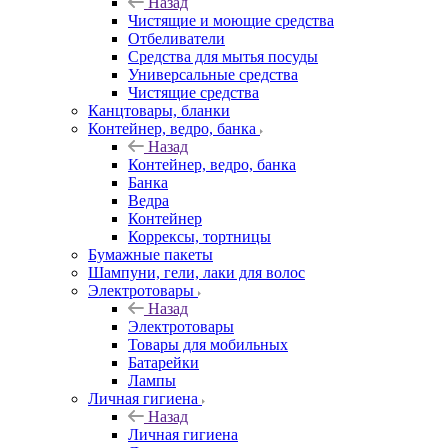
Назад
Чистящие и моющие средства
Отбеливатели
Средства для мытья посуды
Универсальные средства
Чистящие средства
Канцтовары, бланки
Контейнер, ведро, банка
Назад
Контейнер, ведро, банка
Банка
Ведра
Контейнер
Коррексы, тортницы
Бумажные пакеты
Шампуни, гели, лаки для волос
Электротовары
Назад
Электротовары
Товары для мобильных
Батарейки
Лампы
Личная гигиена
Назад
Личная гигиена