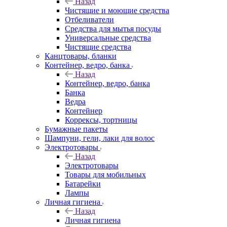
Назад
Чистящие и моющие средства
Отбеливатели
Средства для мытья посуды
Универсальные средства
Чистящие средства
Канцтовары, бланки
Контейнер, ведро, банка
Назад
Контейнер, ведро, банка
Банка
Ведра
Контейнер
Коррексы, тортницы
Бумажные пакеты
Шампуни, гели, лаки для волос
Электротовары
Назад
Электротовары
Товары для мобильных
Батарейки
Лампы
Личная гигиена
Назад
Личная гигиена