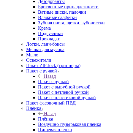
Дезодоранты
Бритвенные принадлежности
Ватные диски, палочки
Влажные салфетки
Зубная паста, щетки, зубочистки
Крема
Подгузники
Прокладки
Лотки, ланч-боксы
Мешки для мусора
Мыло
Освежители
Пакет ZIP-lock (грипперы)
Пакет с ручкой
Назад
Пакет с ручкой
Пакет с вырубной ручкой
Пакет с петлевой ручкой
Пакет с пластиковой ручкой
Пакет фасовочный ПВД
Плёнка
Назад
Плёнка
Воздушно-пузырьковая пленка
Пищевая пленка