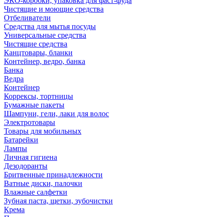
ЭКО-коробки, упаковка для фаст-фуда
Чистящие и моющие средства
Отбеливатели
Средства для мытья посуды
Универсальные средства
Чистящие средства
Канцтовары, бланки
Контейнер, ведро, банка
Банка
Ведра
Контейнер
Коррексы, тортницы
Бумажные пакеты
Шампуни, гели, лаки для волос
Электротовары
Товары для мобильных
Батарейки
Лампы
Личная гигиена
Дезодоранты
Бритвенные принадлежности
Ватные диски, палочки
Влажные салфетки
Зубная паста, щетки, зубочистки
Крема