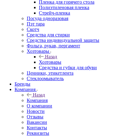
Пленка для горячего стола
Полиэтиленовая пленка
Стрейч-пленка
Посуда одноразовая
Пэт тара
Скотч
Средства для стирки
Средства индивидуальной защиты
Фольга, рукав, пергамент
Хозтовары
Назад
Хозтовары
Средства и губки для обуви
Ценники, этикетлента
Стеклоомыватель
Бренды
Компания
Назад
Компания
О компании
Новости
Отзывы
Вакансии
Контакты
Реквизиты