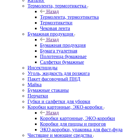
Каталог
Термолента, термоэтикетка
Назад
Термолента, термоэтикетка
Термоэтикетки
Чековая лента
Бумажная продукция
Назад
Бумажная продукция
Бумага туалетная
Полотенца бумажные
Салфетки бумажные
Инсектициды
Уголь, жидкость для розжига
Пакет фасовочный ПНД
Майка
Бумажные стаканы
Перчатки
Губки и салфетки для уборки
Коробки картонные, ЭКО-коробки
Назад
Коробки картонные, ЭКО-коробки
Коробки для пиццы и пирогов
ЭКО-коробки, упаковка для фаст-фуда
Чистящие и моющие средства