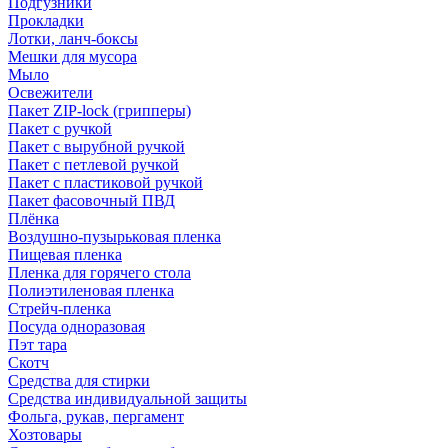
Подгузники
Прокладки
Лотки, ланч-боксы
Мешки для мусора
Мыло
Освежители
Пакет ZIP-lock (грипперы)
Пакет с ручкой
Пакет с вырубной ручкой
Пакет с петлевой ручкой
Пакет с пластиковой ручкой
Пакет фасовочный ПВД
Плёнка
Воздушно-пузырьковая пленка
Пищевая пленка
Пленка для горячего стола
Полиэтиленовая пленка
Стрейч-пленка
Посуда одноразовая
Пэт тара
Скотч
Средства для стирки
Средства индивидуальной защиты
Фольга, рукав, пергамент
Хозтовары