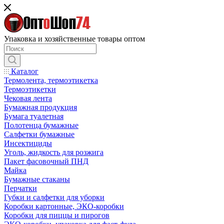
Упаковка и хозяйственные товары оптом
Каталог
Термолента, термоэтикетка
Термоэтикетки
Чековая лента
Бумажная продукция
Бумага туалетная
Полотенца бумажные
Салфетки бумажные
Инсектициды
Уголь, жидкость для розжига
Пакет фасовочный ПНД
Майка
Бумажные стаканы
Перчатки
Губки и салфетки для уборки
Коробки картонные, ЭКО-коробки
Коробки для пиццы и пирогов