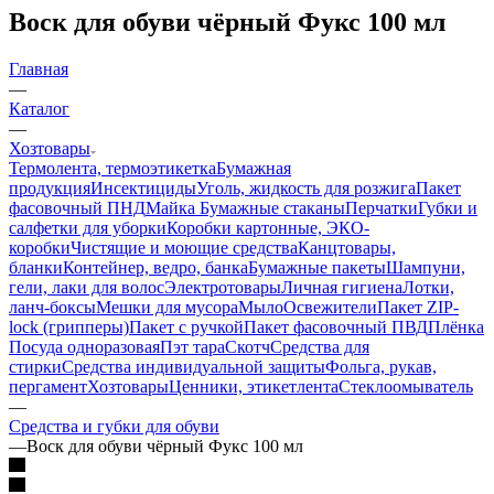
Воск для обуви чёрный Фукс 100 мл
Главная
—
Каталог
—
Хозтовары
Термолента, термоэтикетка
Бумажная
продукция
Инсектициды
Уголь, жидкость для розжига
Пакет
фасовочный ПНД
Майка
Бумажные стаканы
Перчатки
Губки и
салфетки для уборки
Коробки картонные, ЭКО-
коробки
Чистящие и моющие средства
Канцтовары,
бланки
Контейнер, ведро, банка
Бумажные пакеты
Шампуни,
гели, лаки для волос
Электротовары
Личная гигиена
Лотки,
ланч-боксы
Мешки для мусора
Мыло
Освежители
Пакет ZIP-
lock (грипперы)
Пакет с ручкой
Пакет фасовочный ПВД
Плёнка
Посуда одноразовая
Пэт тара
Скотч
Средства для
стирки
Средства индивидуальной защиты
Фольга, рукав,
пергамент
Хозтовары
Ценники, этикетлента
Стеклоомыватель
—
Средства и губки для обуви
—
Воск для обуви чёрный Фукс 100 мл