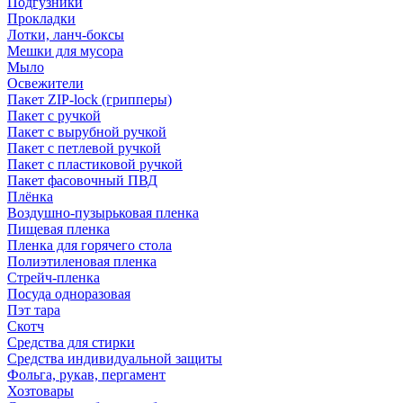
Подгузники
Прокладки
Лотки, ланч-боксы
Мешки для мусора
Мыло
Освежители
Пакет ZIP-lock (грипперы)
Пакет с ручкой
Пакет с вырубной ручкой
Пакет с петлевой ручкой
Пакет с пластиковой ручкой
Пакет фасовочный ПВД
Плёнка
Воздушно-пузырьковая пленка
Пищевая пленка
Пленка для горячего стола
Полиэтиленовая пленка
Стрейч-пленка
Посуда одноразовая
Пэт тара
Скотч
Средства для стирки
Средства индивидуальной защиты
Фольга, рукав, пергамент
Хозтовары