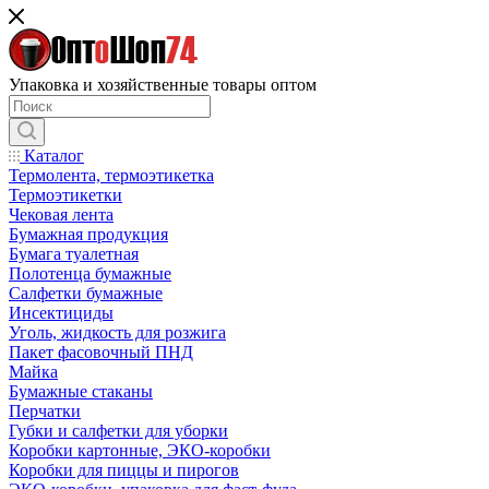
Упаковка и хозяйственные товары оптом
Каталог
Термолента, термоэтикетка
Термоэтикетки
Чековая лента
Бумажная продукция
Бумага туалетная
Полотенца бумажные
Салфетки бумажные
Инсектициды
Уголь, жидкость для розжига
Пакет фасовочный ПНД
Майка
Бумажные стаканы
Перчатки
Губки и салфетки для уборки
Коробки картонные, ЭКО-коробки
Коробки для пиццы и пирогов