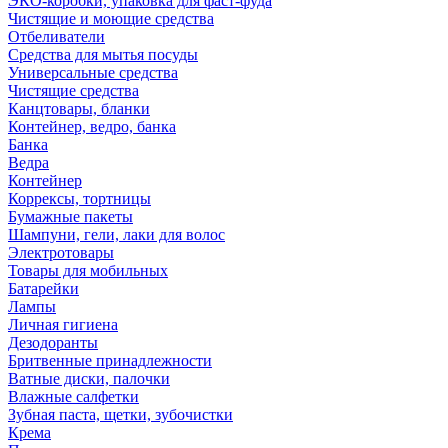
ЭКО-коробки, упаковка для фаст-фуда
Чистящие и моющие средства
Отбеливатели
Средства для мытья посуды
Универсальные средства
Чистящие средства
Канцтовары, бланки
Контейнер, ведро, банка
Банка
Ведра
Контейнер
Коррексы, тортницы
Бумажные пакеты
Шампуни, гели, лаки для волос
Электротовары
Товары для мобильных
Батарейки
Лампы
Личная гигиена
Дезодоранты
Бритвенные принадлежности
Ватные диски, палочки
Влажные салфетки
Зубная паста, щетки, зубочистки
Крема