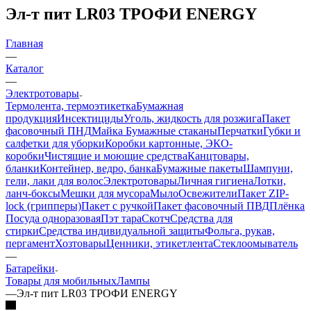
Эл-т пит LR03 ТРОФИ ENERGY
Главная
—
Каталог
—
Электротовары
Термолента, термоэтикетка
Бумажная
продукция
Инсектициды
Уголь, жидкость для розжига
Пакет
фасовочный ПНД
Майка
Бумажные стаканы
Перчатки
Губки и
салфетки для уборки
Коробки картонные, ЭКО-
коробки
Чистящие и моющие средства
Канцтовары,
бланки
Контейнер, ведро, банка
Бумажные пакеты
Шампуни,
гели, лаки для волос
Электротовары
Личная гигиена
Лотки,
ланч-боксы
Мешки для мусора
Мыло
Освежители
Пакет ZIP-
lock (грипперы)
Пакет с ручкой
Пакет фасовочный ПВД
Плёнка
Посуда одноразовая
Пэт тара
Скотч
Средства для
стирки
Средства индивидуальной защиты
Фольга, рукав,
пергамент
Хозтовары
Ценники, этикетлента
Стеклоомыватель
—
Батарейки
Товары для мобильных
Лампы
—
Эл-т пит LR03 ТРОФИ ENERGY