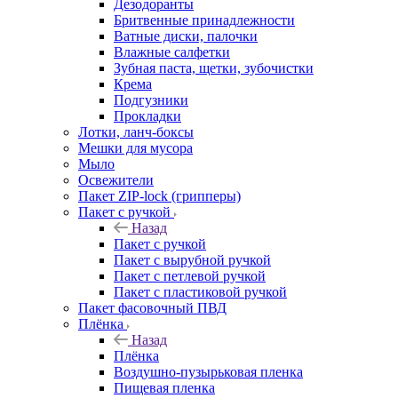
Дезодоранты
Бритвенные принадлежности
Ватные диски, палочки
Влажные салфетки
Зубная паста, щетки, зубочистки
Крема
Подгузники
Прокладки
Лотки, ланч-боксы
Мешки для мусора
Мыло
Освежители
Пакет ZIP-lock (грипперы)
Пакет с ручкой
Назад
Пакет с ручкой
Пакет с вырубной ручкой
Пакет с петлевой ручкой
Пакет с пластиковой ручкой
Пакет фасовочный ПВД
Плёнка
Назад
Плёнка
Воздушно-пузырьковая пленка
Пищевая пленка