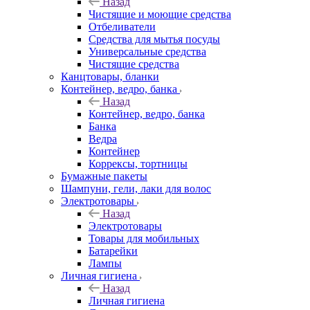
Назад
Чистящие и моющие средства
Отбеливатели
Средства для мытья посуды
Универсальные средства
Чистящие средства
Канцтовары, бланки
Контейнер, ведро, банка
Назад
Контейнер, ведро, банка
Банка
Ведра
Контейнер
Коррексы, тортницы
Бумажные пакеты
Шампуни, гели, лаки для волос
Электротовары
Назад
Электротовары
Товары для мобильных
Батарейки
Лампы
Личная гигиена
Назад
Личная гигиена