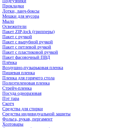
Подгузники
Прокладки
Лотки, ланч-боксы
Мешки для мусора
Мыло
Освежители
Пакет ZIP-lock (грипперы)
Пакет с ручкой
Пакет с вырубной ручкой
Пакет с петлевой ручкой
Пакет с пластиковой ручкой
Пакет фасовочный ПВД
Плёнка
Воздушно-пузырьковая пленка
Пищевая пленка
Пленка для горячего стола
Полиэтиленовая пленка
Стрейч-пленка
Посуда одноразовая
Пэт тара
Скотч
Средства для стирки
Средства индивидуальной защиты
Фольга, рукав, пергамент
Хозтовары