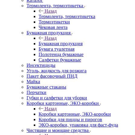
Каталог
Термолента, термоэтикетка
Назад
Термолента, термоэтикетка
Термоэтикетки
Чековая лента
Бумажная продукция
Назад
Бумажная продукция
Бумага туалетная
Полотенца бумажные
Салфетки бумажные
Инсектициды
Уголь, жидкость для розжига
Пакет фасовочный ПНД
Майка
Бумажные стаканы
Перчатки
Губки и салфетки для уборки
Коробки картонные, ЭКО-коробки
Назад
Коробки картонные, ЭКО-коробки
Коробки для пиццы и пирогов
ЭКО-коробки, упаковка для фаст-фуда
Чистящие и моющие средства