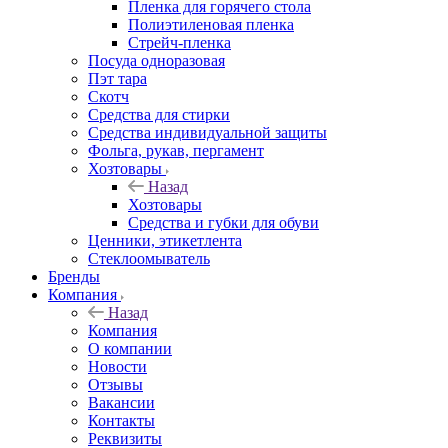
Пленка для горячего стола
Полиэтиленовая пленка
Стрейч-пленка
Посуда одноразовая
Пэт тара
Скотч
Средства для стирки
Средства индивидуальной защиты
Фольга, рукав, пергамент
Хозтовары
Назад
Хозтовары
Средства и губки для обуви
Ценники, этикетлента
Стеклоомыватель
Бренды
Компания
Назад
Компания
О компании
Новости
Отзывы
Вакансии
Контакты
Реквизиты