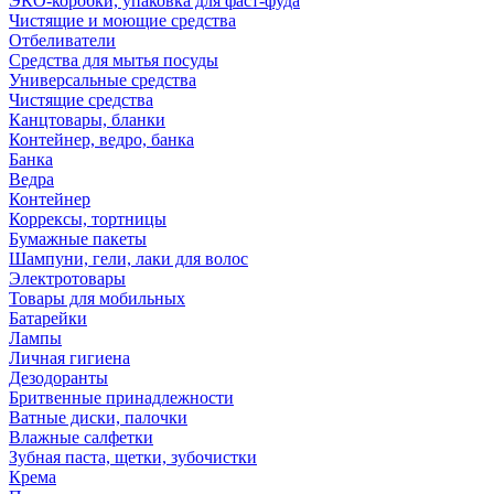
ЭКО-коробки, упаковка для фаст-фуда
Чистящие и моющие средства
Отбеливатели
Средства для мытья посуды
Универсальные средства
Чистящие средства
Канцтовары, бланки
Контейнер, ведро, банка
Банка
Ведра
Контейнер
Коррексы, тортницы
Бумажные пакеты
Шампуни, гели, лаки для волос
Электротовары
Товары для мобильных
Батарейки
Лампы
Личная гигиена
Дезодоранты
Бритвенные принадлежности
Ватные диски, палочки
Влажные салфетки
Зубная паста, щетки, зубочистки
Крема