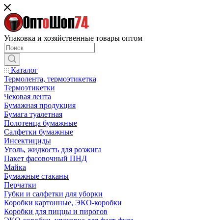
Упаковка и хозяйственные товары оптом
Каталог
Термолента, термоэтикетка
Термоэтикетки
Чековая лента
Бумажная продукция
Бумага туалетная
Полотенца бумажные
Салфетки бумажные
Инсектициды
Уголь, жидкость для розжига
Пакет фасовочный ПНД
Майка
Бумажные стаканы
Перчатки
Губки и салфетки для уборки
Коробки картонные, ЭКО-коробки
Коробки для пиццы и пирогов