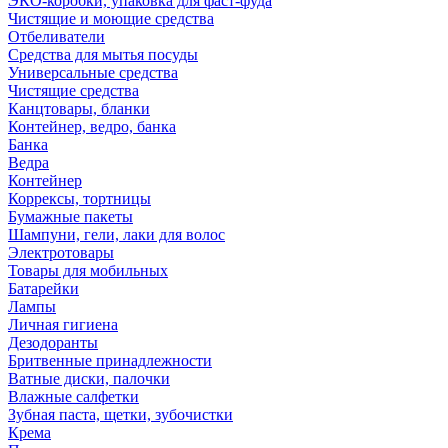
ЭКО-коробки, упаковка для фаст-фуда
Чистящие и моющие средства
Отбеливатели
Средства для мытья посуды
Универсальные средства
Чистящие средства
Канцтовары, бланки
Контейнер, ведро, банка
Банка
Ведра
Контейнер
Коррексы, тортницы
Бумажные пакеты
Шампуни, гели, лаки для волос
Электротовары
Товары для мобильных
Батарейки
Лампы
Личная гигиена
Дезодоранты
Бритвенные принадлежности
Ватные диски, палочки
Влажные салфетки
Зубная паста, щетки, зубочистки
Крема