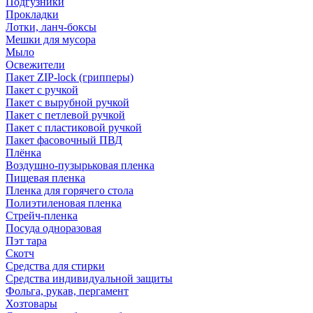
Подгузники
Прокладки
Лотки, ланч-боксы
Мешки для мусора
Мыло
Освежители
Пакет ZIP-lock (грипперы)
Пакет с ручкой
Пакет с вырубной ручкой
Пакет с петлевой ручкой
Пакет с пластиковой ручкой
Пакет фасовочный ПВД
Плёнка
Воздушно-пузырьковая пленка
Пищевая пленка
Пленка для горячего стола
Полиэтиленовая пленка
Стрейч-пленка
Посуда одноразовая
Пэт тара
Скотч
Средства для стирки
Средства индивидуальной защиты
Фольга, рукав, пергамент
Хозтовары