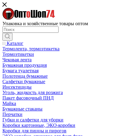
Упаковка и хозяйственные товары оптом
Каталог
Термолента, термоэтикетка
Термоэтикетки
Чековая лента
Бумажная продукция
Бумага туалетная
Полотенца бумажные
Салфетки бумажные
Инсектициды
Уголь, жидкость для розжига
Пакет фасовочный ПНД
Майка
Бумажные стаканы
Перчатки
Губки и салфетки для уборки
Коробки картонные, ЭКО-коробки
Коробки для пиццы и пирогов