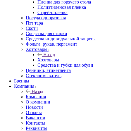
Пленка для горячего стола
Полиэтиленовая пленка
Стрейч-пленка
Посуда одноразовая
Пэт тара
Скотч
Средства для стирки
Средства индивидуальной защиты
Фольга, рукав, пергамент
Хозтовары
Назад
Хозтовары
Средства и губки для обуви
Ценники, этикетлента
Стеклоомыватель
Бренды
Компания
Назад
Компания
О компании
Новости
Отзывы
Вакансии
Контакты
Реквизиты