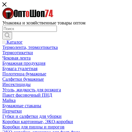
Упаковка и хозяйственные товары оптом
Каталог
Термолента, термоэтикетка
Термоэтикетки
Чековая лента
Бумажная продукция
Бумага туалетная
Полотенца бумажные
Салфетки бумажные
Инсектициды
Уголь, жидкость для розжига
Пакет фасовочный ПНД
Майка
Бумажные стаканы
Перчатки
Губки и салфетки для уборки
Коробки картонные, ЭКО-коробки
Коробки для пиццы и пирогов