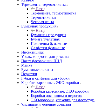
Каталог
Термолента, термоэтикетка
Назад
Термолента, термоэтикетка
Термоэтикетки
Чековая лента
Бумажная продукция
Назад
Бумажная продукция
Бумага туалетная
Полотенца бумажные
Салфетки бумажные
Инсектициды
Уголь, жидкость для розжига
Пакет фасовочный ПНД
Майка
Бумажные стаканы
Перчатки
Губки и салфетки для уборки
Коробки картонные, ЭКО-коробки
Назад
Коробки картонные, ЭКО-коробки
Коробки для пиццы и пирогов
ЭКО-коробки, упаковка для фаст-фуда
Чистящие и моющие средства