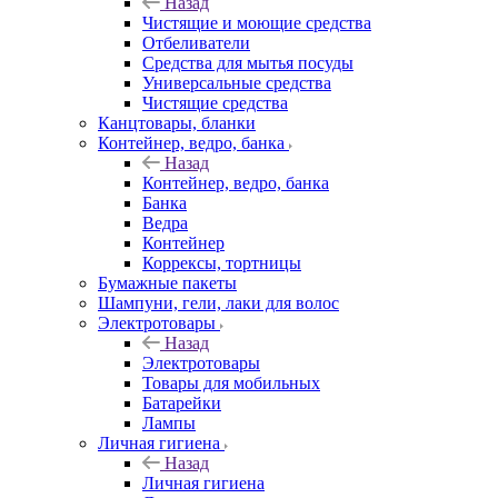
Назад
Чистящие и моющие средства
Отбеливатели
Средства для мытья посуды
Универсальные средства
Чистящие средства
Канцтовары, бланки
Контейнер, ведро, банка
Назад
Контейнер, ведро, банка
Банка
Ведра
Контейнер
Коррексы, тортницы
Бумажные пакеты
Шампуни, гели, лаки для волос
Электротовары
Назад
Электротовары
Товары для мобильных
Батарейки
Лампы
Личная гигиена
Назад
Личная гигиена