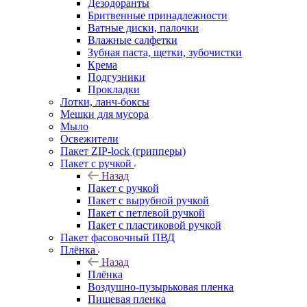
Дезодоранты
Бритвенные принадлежности
Ватные диски, палочки
Влажные салфетки
Зубная паста, щетки, зубочистки
Крема
Подгузники
Прокладки
Лотки, ланч-боксы
Мешки для мусора
Мыло
Освежители
Пакет ZIP-lock (грипперы)
Пакет с ручкой
Назад
Пакет с ручкой
Пакет с вырубной ручкой
Пакет с петлевой ручкой
Пакет с пластиковой ручкой
Пакет фасовочный ПВД
Плёнка
Назад
Плёнка
Воздушно-пузырьковая пленка
Пищевая пленка