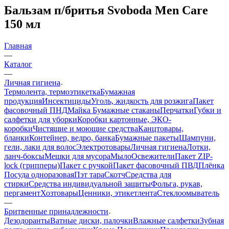
Бальзам п/бритья Svoboda Men Care
150 мл
Главная
—
Каталог
—
Личная гигиена
Термолента, термоэтикетка
Бумажная
продукция
Инсектициды
Уголь, жидкость для розжига
Пакет
фасовочный ПНД
Майка
Бумажные стаканы
Перчатки
Губки и
салфетки для уборки
Коробки картонные, ЭКО-
коробки
Чистящие и моющие средства
Канцтовары,
бланки
Контейнер, ведро, банка
Бумажные пакеты
Шампуни,
гели, лаки для волос
Электротовары
Личная гигиена
Лотки,
ланч-боксы
Мешки для мусора
Мыло
Освежители
Пакет ZIP-
lock (грипперы)
Пакет с ручкой
Пакет фасовочный ПВД
Плёнка
Посуда одноразовая
Пэт тара
Скотч
Средства для
стирки
Средства индивидуальной защиты
Фольга, рукав,
пергамент
Хозтовары
Ценники, этикетлента
Стеклоомыватель
—
Бритвенные принадлежности
Дезодоранты
Ватные диски, палочки
Влажные салфетки
Зубная