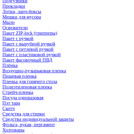
Подгузники
Прокладки
Лотки, ланч-боксы
Мешки для мусора
Мыло
Освежители
Пакет ZIP-lock (грипперы)
Пакет с ручкой
Пакет с вырубной ручкой
Пакет с петлевой ручкой
Пакет с пластиковой ручкой
Пакет фасовочный ПВД
Плёнка
Воздушно-пузырьковая пленка
Пищевая пленка
Пленка для горячего стола
Полиэтиленовая пленка
Стрейч-пленка
Посуда одноразовая
Пэт тара
Скотч
Средства для стирки
Средства индивидуальной защиты
Фольга, рукав, пергамент
Хозтовары