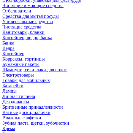
ЭКО-коробки, упаковка для фаст-фуда
Чистящие и моющие средства
Отбеливатели
Средства для мытья посуды
Универсальные средства
Чистящие средства
Канцтовары, бланки
Контейнер, ведро, банка
Банка
Ведра
Контейнер
Коррексы, тортницы
Бумажные пакеты
Шампуни, гели, лаки для волос
Электротовары
Товары для мобильных
Батарейки
Лампы
Личная гигиена
Дезодоранты
Бритвенные принадлежности
Ватные диски, палочки
Влажные салфетки
Зубная паста, щетки, зубочистки
Крема