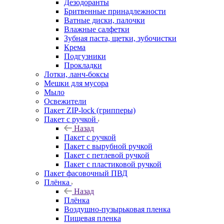
Дезодоранты
Бритвенные принадлежности
Ватные диски, палочки
Влажные салфетки
Зубная паста, щетки, зубочистки
Крема
Подгузники
Прокладки
Лотки, ланч-боксы
Мешки для мусора
Мыло
Освежители
Пакет ZIP-lock (грипперы)
Пакет с ручкой
Назад
Пакет с ручкой
Пакет с вырубной ручкой
Пакет с петлевой ручкой
Пакет с пластиковой ручкой
Пакет фасовочный ПВД
Плёнка
Назад
Плёнка
Воздушно-пузырьковая пленка
Пищевая пленка