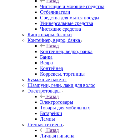
Назад
Чистящие и моющие средства
Отбеливатели
Средства для мытья посуды
Универсальные средства
Чистящие средства
Канцтовары, бланки
Контейнер, ведро, банка
Назад
Контейнер, ведро, банка
Банка
Ведра
Контейнер
Коррексы, тортницы
Бумажные пакеты
Шампуни, гели, лаки для волос
Электротовары
Назад
Электротовары
Товары для мобильных
Батарейки
Лампы
Личная гигиена
Назад
Личная гигиена