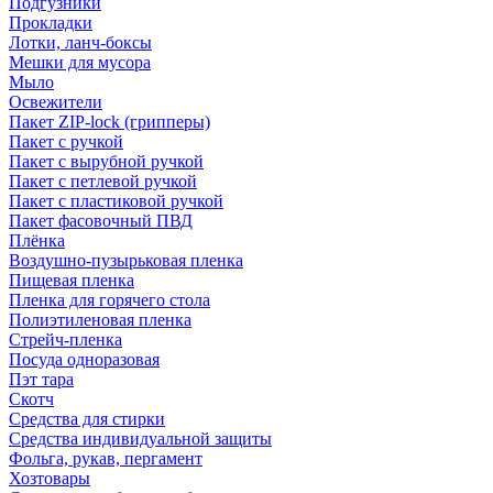
Подгузники
Прокладки
Лотки, ланч-боксы
Мешки для мусора
Мыло
Освежители
Пакет ZIP-lock (грипперы)
Пакет с ручкой
Пакет с вырубной ручкой
Пакет с петлевой ручкой
Пакет с пластиковой ручкой
Пакет фасовочный ПВД
Плёнка
Воздушно-пузырьковая пленка
Пищевая пленка
Пленка для горячего стола
Полиэтиленовая пленка
Стрейч-пленка
Посуда одноразовая
Пэт тара
Скотч
Средства для стирки
Средства индивидуальной защиты
Фольга, рукав, пергамент
Хозтовары