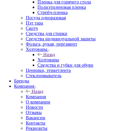
Пленка для горячего стола
Полиэтиленовая пленка
Стрейч-пленка
Посуда одноразовая
Пэт тара
Скотч
Средства для стирки
Средства индивидуальной защиты
Фольга, рукав, пергамент
Хозтовары
Назад
Хозтовары
Средства и губки для обуви
Ценники, этикетлента
Стеклоомыватель
Бренды
Компания
Назад
Компания
О компании
Новости
Отзывы
Вакансии
Контакты
Реквизиты