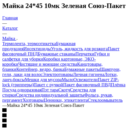
Майка 24*45 10мк Зеленая Союз-Пакет
Главная
—
Каталог
—
Майка
Термолента, термоэтикетка
Бумажная
продукция
Инсектициды
Уголь, жидкость для розжига
Пакет
фасовочный ПНД
Бумажные стаканы
Перчатки
Губки и
салфетки для уборки
Коробки картонные, ЭКО-
коробки
Чистящие и моющие средства
Канцтовары,
бланки
Контейнер, ведро, банка
Бумажные пакеты
Шампуни,
гели, лаки для волос
Электротовары
Личная гигиена
Лотки,
ланч-боксы
Мешки для мусора
Мыло
Освежители
Пакет ZIP-
lock (грипперы)
Пакет с ручкой
Пакет фасовочный ПВД
Плёнка
Посуда одноразовая
Пэт тара
Скотч
Средства для
стирки
Средства индивидуальной защиты
Фольга, рукав,
пергамент
Хозтовары
Ценники, этикетлента
Стеклоомыватель
—
Майка 24*45 10мк Зеленая Союз-Пакет