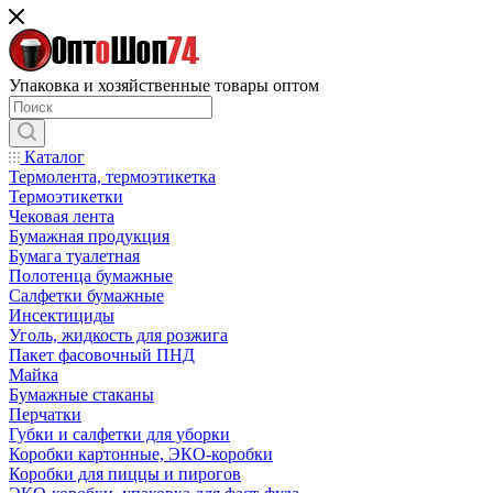
Упаковка и хозяйственные товары оптом
Каталог
Термолента, термоэтикетка
Термоэтикетки
Чековая лента
Бумажная продукция
Бумага туалетная
Полотенца бумажные
Салфетки бумажные
Инсектициды
Уголь, жидкость для розжига
Пакет фасовочный ПНД
Майка
Бумажные стаканы
Перчатки
Губки и салфетки для уборки
Коробки картонные, ЭКО-коробки
Коробки для пиццы и пирогов