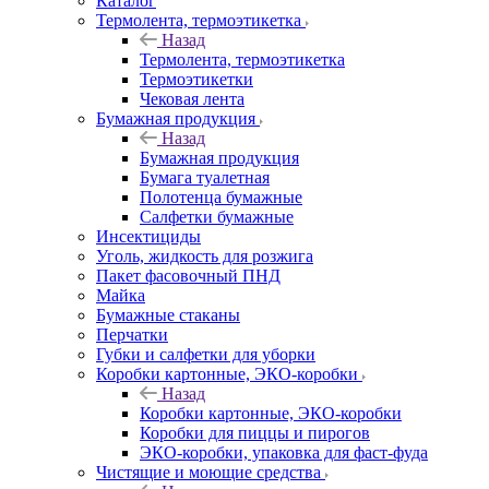
Каталог
Термолента, термоэтикетка
Назад
Термолента, термоэтикетка
Термоэтикетки
Чековая лента
Бумажная продукция
Назад
Бумажная продукция
Бумага туалетная
Полотенца бумажные
Салфетки бумажные
Инсектициды
Уголь, жидкость для розжига
Пакет фасовочный ПНД
Майка
Бумажные стаканы
Перчатки
Губки и салфетки для уборки
Коробки картонные, ЭКО-коробки
Назад
Коробки картонные, ЭКО-коробки
Коробки для пиццы и пирогов
ЭКО-коробки, упаковка для фаст-фуда
Чистящие и моющие средства