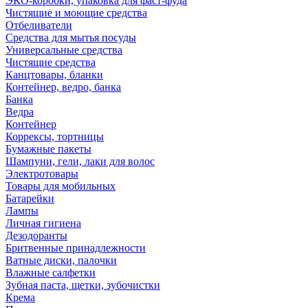
ЭКО-коробки, упаковка для фаст-фуда
Чистящие и моющие средства
Отбеливатели
Средства для мытья посуды
Универсальные средства
Чистящие средства
Канцтовары, бланки
Контейнер, ведро, банка
Банка
Ведра
Контейнер
Коррексы, тортницы
Бумажные пакеты
Шампуни, гели, лаки для волос
Электротовары
Товары для мобильных
Батарейки
Лампы
Личная гигиена
Дезодоранты
Бритвенные принадлежности
Ватные диски, палочки
Влажные салфетки
Зубная паста, щетки, зубочистки
Крема