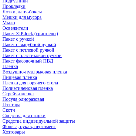
Подгузники
Прокладки
Лотки, ланч-боксы
Мешки для мусора
Мыло
Освежители
Пакет ZIP-lock (грипперы)
Пакет с ручкой
Пакет с вырубной ручкой
Пакет с петлевой ручкой
Пакет с пластиковой ручкой
Пакет фасовочный ПВД
Плёнка
Воздушно-пузырьковая пленка
Пищевая пленка
Пленка для горячего стола
Полиэтиленовая пленка
Стрейч-пленка
Посуда одноразовая
Пэт тара
Скотч
Средства для стирки
Средства индивидуальной защиты
Фольга, рукав, пергамент
Хозтовары