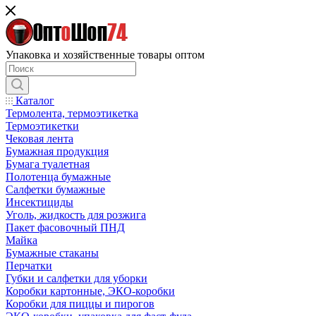
Упаковка и хозяйственные товары оптом
Каталог
Термолента, термоэтикетка
Термоэтикетки
Чековая лента
Бумажная продукция
Бумага туалетная
Полотенца бумажные
Салфетки бумажные
Инсектициды
Уголь, жидкость для розжига
Пакет фасовочный ПНД
Майка
Бумажные стаканы
Перчатки
Губки и салфетки для уборки
Коробки картонные, ЭКО-коробки
Коробки для пиццы и пирогов