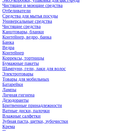
ЭКО-коробки, упаковка для фаст-фуда
Чистящие и моющие средства
Отбеливатели
Средства для мытья посуды
Универсальные средства
Чистящие средства
Канцтовары, бланки
Контейнер, ведро, банка
Банка
Ведра
Контейнер
Коррексы, тортницы
Бумажные пакеты
Шампуни, гели, лаки для волос
Электротовары
Товары для мобильных
Батарейки
Лампы
Личная гигиена
Дезодоранты
Бритвенные принадлежности
Ватные диски, палочки
Влажные салфетки
Зубная паста, щетки, зубочистки
Крема