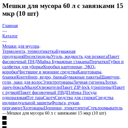
Мешки для мусора 60 л с завязками 15
мкр (10 шт)
Главная
—
Каталог
—
Мешки для мусора
Термолента, термоэтикетка
Бумажная
продукция
Инсектициды
Уголь, жидкость для розжига
Пакет
фасовочный ПНД
Майка
Бумажные стаканы
Перчатки
Губки и
салфетки для уборки
Коробки картонные, ЭКО-
коробки
Чистящие и моющие средства
Канцтовары,
бланки
Контейнер, ведро, банка
Бумажные пакеты
Шампуни,
гели, лаки для волос
Электротовары
Личная гигиена
Лотки,
ланч-боксы
Мыло
Освежители
Пакет ZIP-lock (грипперы)
Пакет
с ручкой
Пакет фасовочный ПВД
Плёнка
Посуда
одноразовая
Пэт тара
Скотч
Средства для стирки
Средства
индивидуальной защиты
Фольга, рукав,
пергамент
Хозтовары
Ценники, этикетлента
Стеклоомыватель
—
Мешки для мусора 60 л с завязками 15 мкр (10 шт)