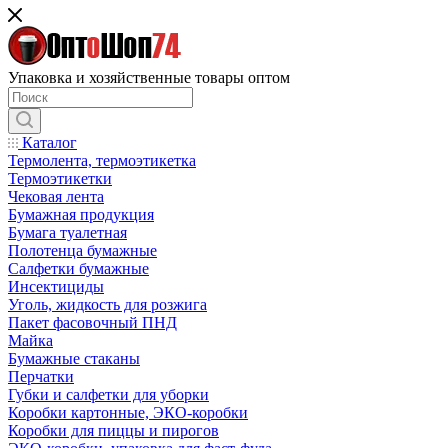
Упаковка и хозяйственные товары оптом
Каталог
Термолента, термоэтикетка
Термоэтикетки
Чековая лента
Бумажная продукция
Бумага туалетная
Полотенца бумажные
Салфетки бумажные
Инсектициды
Уголь, жидкость для розжига
Пакет фасовочный ПНД
Майка
Бумажные стаканы
Перчатки
Губки и салфетки для уборки
Коробки картонные, ЭКО-коробки
Коробки для пиццы и пирогов