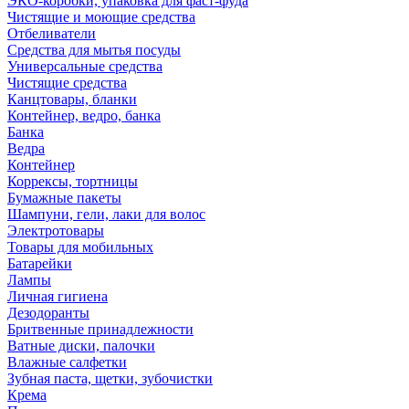
ЭКО-коробки, упаковка для фаст-фуда
Чистящие и моющие средства
Отбеливатели
Средства для мытья посуды
Универсальные средства
Чистящие средства
Канцтовары, бланки
Контейнер, ведро, банка
Банка
Ведра
Контейнер
Коррексы, тортницы
Бумажные пакеты
Шампуни, гели, лаки для волос
Электротовары
Товары для мобильных
Батарейки
Лампы
Личная гигиена
Дезодоранты
Бритвенные принадлежности
Ватные диски, палочки
Влажные салфетки
Зубная паста, щетки, зубочистки
Крема