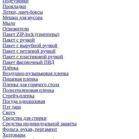
Подгузники
Прокладки
Лотки, ланч-боксы
Мешки для мусора
Мыло
Освежители
Пакет ZIP-lock (грипперы)
Пакет с ручкой
Пакет с вырубной ручкой
Пакет с петлевой ручкой
Пакет с пластиковой ручкой
Пакет фасовочный ПВД
Плёнка
Воздушно-пузырьковая пленка
Пищевая пленка
Пленка для горячего стола
Полиэтиленовая пленка
Стрейч-пленка
Посуда одноразовая
Пэт тара
Скотч
Средства для стирки
Средства индивидуальной защиты
Фольга, рукав, пергамент
Хозтовары