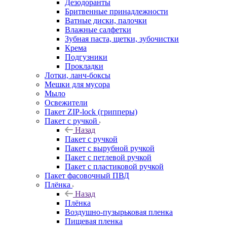
Дезодоранты
Бритвенные принадлежности
Ватные диски, палочки
Влажные салфетки
Зубная паста, щетки, зубочистки
Крема
Подгузники
Прокладки
Лотки, ланч-боксы
Мешки для мусора
Мыло
Освежители
Пакет ZIP-lock (грипперы)
Пакет с ручкой
Назад
Пакет с ручкой
Пакет с вырубной ручкой
Пакет с петлевой ручкой
Пакет с пластиковой ручкой
Пакет фасовочный ПВД
Плёнка
Назад
Плёнка
Воздушно-пузырьковая пленка
Пищевая пленка