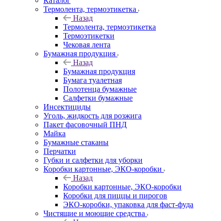
Каталог
Термолента, термоэтикетка
Назад
Термолента, термоэтикетка
Термоэтикетки
Чековая лента
Бумажная продукция
Назад
Бумажная продукция
Бумага туалетная
Полотенца бумажные
Салфетки бумажные
Инсектициды
Уголь, жидкость для розжига
Пакет фасовочный ПНД
Майка
Бумажные стаканы
Перчатки
Губки и салфетки для уборки
Коробки картонные, ЭКО-коробки
Назад
Коробки картонные, ЭКО-коробки
Коробки для пиццы и пирогов
ЭКО-коробки, упаковка для фаст-фуда
Чистящие и моющие средства