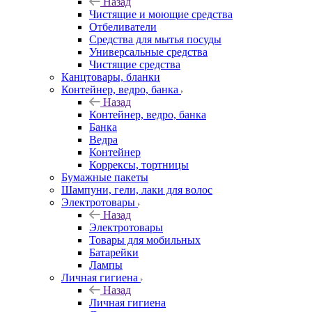
Назад
Чистящие и моющие средства
Отбеливатели
Средства для мытья посуды
Универсальные средства
Чистящие средства
Канцтовары, бланки
Контейнер, ведро, банка
Назад
Контейнер, ведро, банка
Банка
Ведра
Контейнер
Коррексы, тортницы
Бумажные пакеты
Шампуни, гели, лаки для волос
Электротовары
Назад
Электротовары
Товары для мобильных
Батарейки
Лампы
Личная гигиена
Назад
Личная гигиена