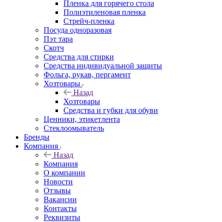
Пленка для горячего стола
Полиэтиленовая пленка
Стрейч-пленка
Посуда одноразовая
Пэт тара
Скотч
Средства для стирки
Средства индивидуальной защиты
Фольга, рукав, пергамент
Хозтовары
Назад
Хозтовары
Средства и губки для обуви
Ценники, этикетлента
Стеклоомыватель
Бренды
Компания
Назад
Компания
О компании
Новости
Отзывы
Вакансии
Контакты
Реквизиты