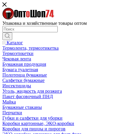
Упаковка и хозяйственные товары оптом
Каталог
Термолента, термоэтикетка
Термоэтикетки
Чековая лента
Бумажная продукция
Бумага туалетная
Полотенца бумажные
Салфетки бумажные
Инсектициды
Уголь, жидкость для розжига
Пакет фасовочный ПНД
Майка
Бумажные стаканы
Перчатки
Губки и салфетки для уборки
Коробки картонные, ЭКО-коробки
Коробки для пиццы и пирогов