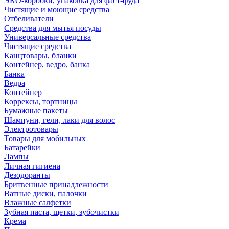
ЭКО-коробки, упаковка для фаст-фуда
Чистящие и моющие средства
Отбеливатели
Средства для мытья посуды
Универсальные средства
Чистящие средства
Канцтовары, бланки
Контейнер, ведро, банка
Банка
Ведра
Контейнер
Коррексы, тортницы
Бумажные пакеты
Шампуни, гели, лаки для волос
Электротовары
Товары для мобильных
Батарейки
Лампы
Личная гигиена
Дезодоранты
Бритвенные принадлежности
Ватные диски, палочки
Влажные салфетки
Зубная паста, щетки, зубочистки
Крема