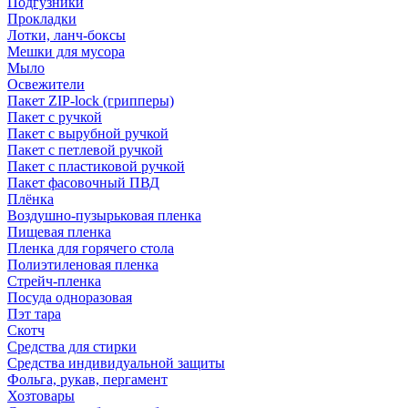
Подгузники
Прокладки
Лотки, ланч-боксы
Мешки для мусора
Мыло
Освежители
Пакет ZIP-lock (грипперы)
Пакет с ручкой
Пакет с вырубной ручкой
Пакет с петлевой ручкой
Пакет с пластиковой ручкой
Пакет фасовочный ПВД
Плёнка
Воздушно-пузырьковая пленка
Пищевая пленка
Пленка для горячего стола
Полиэтиленовая пленка
Стрейч-пленка
Посуда одноразовая
Пэт тара
Скотч
Средства для стирки
Средства индивидуальной защиты
Фольга, рукав, пергамент
Хозтовары