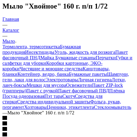
Мыло "Хвойное" 160 г. п/п 1/72
Главная
—
Каталог
—
Мыло
Термолента, термоэтикетка
Бумажная
продукция
Инсектициды
Уголь, жидкость для розжига
Пакет
фасовочный ПНД
Майка
Бумажные стаканы
Перчатки
Губки и
салфетки для уборки
Коробки картонные, ЭКО-
коробки
Чистящие и моющие средства
Канцтовары,
бланки
Контейнер, ведро, банка
Бумажные пакеты
Шампуни,
гели, лаки для волос
Электротовары
Личная гигиена
Лотки,
ланч-боксы
Мешки для мусора
Освежители
Пакет ZIP-lock
(грипперы)
Пакет с ручкой
Пакет фасовочный ПВД
Плёнка
Посуда одноразовая
Пэт тара
Скотч
Средства для
стирки
Средства индивидуальной защиты
Фольга, рукав,
пергамент
Хозтовары
Ценники, этикетлента
Стеклоомыватель
—
Мыло "Хвойное" 160 г. п/п 1/72