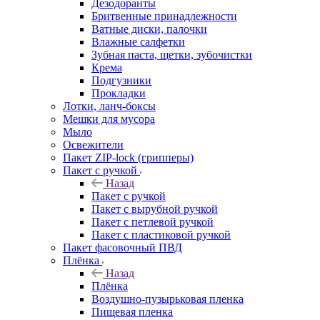
Дезодоранты
Бритвенные принадлежности
Ватные диски, палочки
Влажные салфетки
Зубная паста, щетки, зубочистки
Крема
Подгузники
Прокладки
Лотки, ланч-боксы
Мешки для мусора
Мыло
Освежители
Пакет ZIP-lock (грипперы)
Пакет с ручкой
Назад
Пакет с ручкой
Пакет с вырубной ручкой
Пакет с петлевой ручкой
Пакет с пластиковой ручкой
Пакет фасовочный ПВД
Плёнка
Назад
Плёнка
Воздушно-пузырьковая пленка
Пищевая пленка