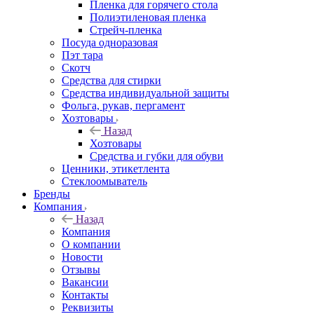
Пленка для горячего стола
Полиэтиленовая пленка
Стрейч-пленка
Посуда одноразовая
Пэт тара
Скотч
Средства для стирки
Средства индивидуальной защиты
Фольга, рукав, пергамент
Хозтовары
Назад
Хозтовары
Средства и губки для обуви
Ценники, этикетлента
Стеклоомыватель
Бренды
Компания
Назад
Компания
О компании
Новости
Отзывы
Вакансии
Контакты
Реквизиты