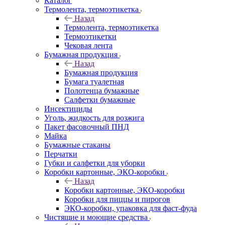
Каталог
Термолента, термоэтикетка
Назад
Термолента, термоэтикетка
Термоэтикетки
Чековая лента
Бумажная продукция
Назад
Бумажная продукция
Бумага туалетная
Полотенца бумажные
Салфетки бумажные
Инсектициды
Уголь, жидкость для розжига
Пакет фасовочный ПНД
Майка
Бумажные стаканы
Перчатки
Губки и салфетки для уборки
Коробки картонные, ЭКО-коробки
Назад
Коробки картонные, ЭКО-коробки
Коробки для пиццы и пирогов
ЭКО-коробки, упаковка для фаст-фуда
Чистящие и моющие средства