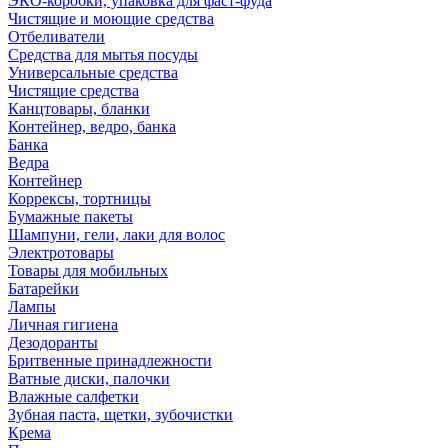
ЭКО-коробки, упаковка для фаст-фуда
Чистящие и моющие средства
Отбеливатели
Средства для мытья посуды
Универсальные средства
Чистящие средства
Канцтовары, бланки
Контейнер, ведро, банка
Банка
Ведра
Контейнер
Коррексы, тортницы
Бумажные пакеты
Шампуни, гели, лаки для волос
Электротовары
Товары для мобильных
Батарейки
Лампы
Личная гигиена
Дезодоранты
Бритвенные принадлежности
Ватные диски, палочки
Влажные салфетки
Зубная паста, щетки, зубочистки
Крема