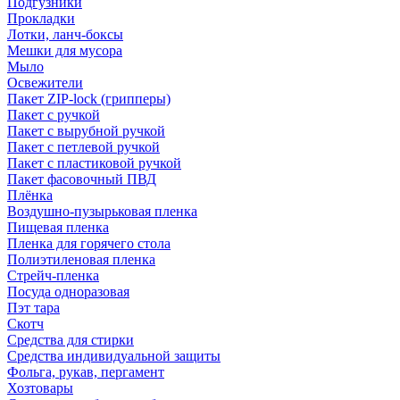
Подгузники
Прокладки
Лотки, ланч-боксы
Мешки для мусора
Мыло
Освежители
Пакет ZIP-lock (грипперы)
Пакет с ручкой
Пакет с вырубной ручкой
Пакет с петлевой ручкой
Пакет с пластиковой ручкой
Пакет фасовочный ПВД
Плёнка
Воздушно-пузырьковая пленка
Пищевая пленка
Пленка для горячего стола
Полиэтиленовая пленка
Стрейч-пленка
Посуда одноразовая
Пэт тара
Скотч
Средства для стирки
Средства индивидуальной защиты
Фольга, рукав, пергамент
Хозтовары