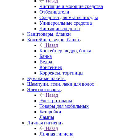
Назад
Чистящие и моющие средства
Отбеливатели
Средства для мытья посуды
Универсальные средства
Чистящие средства
Канцтовары, бланки
Контейнер, ведро, банка
Назад
Контейнер, ведро, банка
Банка
Ведра
Контейнер
Коррексы, тортницы
Бумажные пакеты
Шампуни, гели, лаки для волос
Электротовары
Назад
Электротовары
Товары для мобильных
Батарейки
Лампы
Личная гигиена
Назад
Личная гигиена