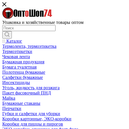
Упаковка и хозяйственные товары оптом
Каталог
Термолента, термоэтикетка
Термоэтикетки
Чековая лента
Бумажная продукция
Бумага туалетная
Полотенца бумажные
Салфетки бумажные
Инсектициды
Уголь, жидкость для розжига
Пакет фасовочный ПНД
Майка
Бумажные стаканы
Перчатки
Губки и салфетки для уборки
Коробки картонные, ЭКО-коробки
Коробки для пиццы и пирогов