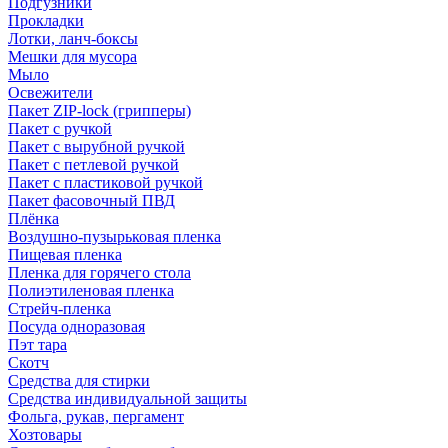
Подгузники
Прокладки
Лотки, ланч-боксы
Мешки для мусора
Мыло
Освежители
Пакет ZIP-lock (грипперы)
Пакет с ручкой
Пакет с вырубной ручкой
Пакет с петлевой ручкой
Пакет с пластиковой ручкой
Пакет фасовочный ПВД
Плёнка
Воздушно-пузырьковая пленка
Пищевая пленка
Пленка для горячего стола
Полиэтиленовая пленка
Стрейч-пленка
Посуда одноразовая
Пэт тара
Скотч
Средства для стирки
Средства индивидуальной защиты
Фольга, рукав, пергамент
Хозтовары