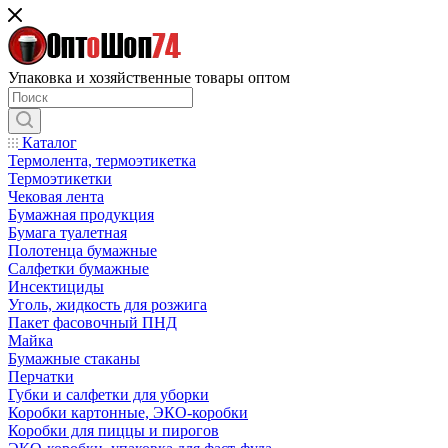
Упаковка и хозяйственные товары оптом
Каталог
Термолента, термоэтикетка
Термоэтикетки
Чековая лента
Бумажная продукция
Бумага туалетная
Полотенца бумажные
Салфетки бумажные
Инсектициды
Уголь, жидкость для розжига
Пакет фасовочный ПНД
Майка
Бумажные стаканы
Перчатки
Губки и салфетки для уборки
Коробки картонные, ЭКО-коробки
Коробки для пиццы и пирогов