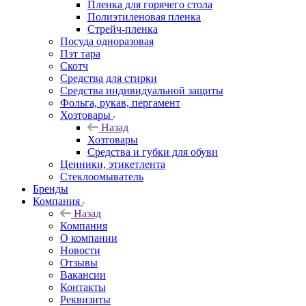
Пленка для горячего стола
Полиэтиленовая пленка
Стрейч-пленка
Посуда одноразовая
Пэт тара
Скотч
Средства для стирки
Средства индивидуальной защиты
Фольга, рукав, пергамент
Хозтовары
Назад
Хозтовары
Средства и губки для обуви
Ценники, этикетлента
Стеклоомыватель
Бренды
Компания
Назад
Компания
О компании
Новости
Отзывы
Вакансии
Контакты
Реквизиты