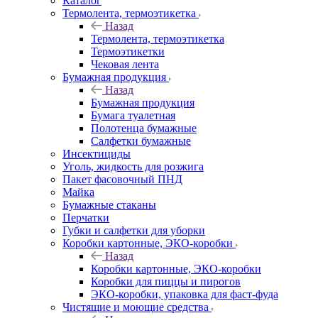
Каталог
Термолента, термоэтикетка
Назад
Термолента, термоэтикетка
Термоэтикетки
Чековая лента
Бумажная продукция
Назад
Бумажная продукция
Бумага туалетная
Полотенца бумажные
Салфетки бумажные
Инсектициды
Уголь, жидкость для розжига
Пакет фасовочный ПНД
Майка
Бумажные стаканы
Перчатки
Губки и салфетки для уборки
Коробки картонные, ЭКО-коробки
Назад
Коробки картонные, ЭКО-коробки
Коробки для пиццы и пирогов
ЭКО-коробки, упаковка для фаст-фуда
Чистящие и моющие средства