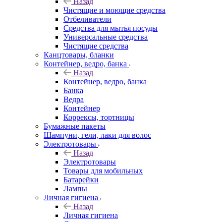
Назад
Чистящие и моющие средства
Отбеливатели
Средства для мытья посуды
Универсальные средства
Чистящие средства
Канцтовары, бланки
Контейнер, ведро, банка
Назад
Контейнер, ведро, банка
Банка
Ведра
Контейнер
Коррексы, тортницы
Бумажные пакеты
Шампуни, гели, лаки для волос
Электротовары
Назад
Электротовары
Товары для мобильных
Батарейки
Лампы
Личная гигиена
Назад
Личная гигиена