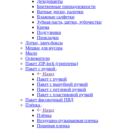
Дезодоранты
Бритвенные принадлежности
Ватные диски, палочки
Влажные салфетки
Зубная паста, щетки, зубочистки
Крема
Подгузники
Прокладки
Лотки, ланч-боксы
Мешки для мусора
Мыло
Освежители
Пакет ZIP-lock (грипперы)
Пакет с ручкой
Назад
Пакет с ручкой
Пакет с вырубной ручкой
Пакет с петлевой ручкой
Пакет с пластиковой ручкой
Пакет фасовочный ПВД
Плёнка
Назад
Плёнка
Воздушно-пузырьковая пленка
Пищевая пленка