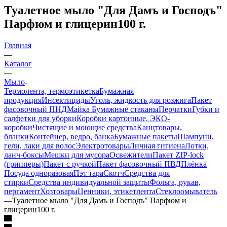
Туалетное мыло "Для Дамъ и Господъ"
Парфюм и глицерин100 г.
Главная
—
Каталог
—
Мыло
Термолента, термоэтикетка
Бумажная
продукция
Инсектициды
Уголь, жидкость для розжига
Пакет
фасовочный ПНД
Майка
Бумажные стаканы
Перчатки
Губки и
салфетки для уборки
Коробки картонные, ЭКО-
коробки
Чистящие и моющие средства
Канцтовары,
бланки
Контейнер, ведро, банка
Бумажные пакеты
Шампуни,
гели, лаки для волос
Электротовары
Личная гигиена
Лотки,
ланч-боксы
Мешки для мусора
Освежители
Пакет ZIP-lock
(грипперы)
Пакет с ручкой
Пакет фасовочный ПВД
Плёнка
Посуда одноразовая
Пэт тара
Скотч
Средства для
стирки
Средства индивидуальной защиты
Фольга, рукав,
пергамент
Хозтовары
Ценники, этикетлента
Стеклоомыватель
—
Туалетное мыло "Для Дамъ и Господъ" Парфюм и
глицерин100 г.