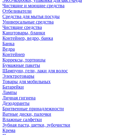
ЭКО-коробки, упаковка для фаст-фуда
Чистящие и моющие средства
Отбеливатели
Средства для мытья посуды
Универсальные средства
Чистящие средства
Канцтовары, бланки
Контейнер, ведро, банка
Банка
Ведра
Контейнер
Коррексы, тортницы
Бумажные пакеты
Шампуни, гели, лаки для волос
Электротовары
Товары для мобильных
Батарейки
Лампы
Личная гигиена
Дезодоранты
Бритвенные принадлежности
Ватные диски, палочки
Влажные салфетки
Зубная паста, щетки, зубочистки
Крема