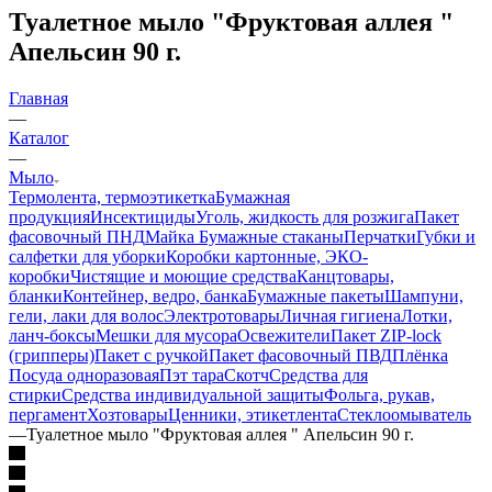
Туалетное мыло "Фруктовая аллея "
Апельсин 90 г.
Главная
—
Каталог
—
Мыло
Термолента, термоэтикетка
Бумажная
продукция
Инсектициды
Уголь, жидкость для розжига
Пакет
фасовочный ПНД
Майка
Бумажные стаканы
Перчатки
Губки и
салфетки для уборки
Коробки картонные, ЭКО-
коробки
Чистящие и моющие средства
Канцтовары,
бланки
Контейнер, ведро, банка
Бумажные пакеты
Шампуни,
гели, лаки для волос
Электротовары
Личная гигиена
Лотки,
ланч-боксы
Мешки для мусора
Освежители
Пакет ZIP-lock
(грипперы)
Пакет с ручкой
Пакет фасовочный ПВД
Плёнка
Посуда одноразовая
Пэт тара
Скотч
Средства для
стирки
Средства индивидуальной защиты
Фольга, рукав,
пергамент
Хозтовары
Ценники, этикетлента
Стеклоомыватель
—
Туалетное мыло "Фруктовая аллея " Апельсин 90 г.