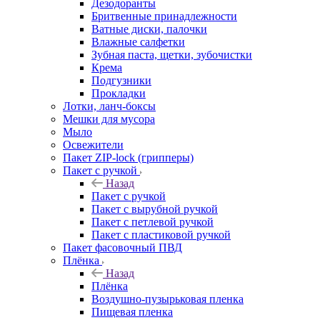
Дезодоранты
Бритвенные принадлежности
Ватные диски, палочки
Влажные салфетки
Зубная паста, щетки, зубочистки
Крема
Подгузники
Прокладки
Лотки, ланч-боксы
Мешки для мусора
Мыло
Освежители
Пакет ZIP-lock (грипперы)
Пакет с ручкой
Назад
Пакет с ручкой
Пакет с вырубной ручкой
Пакет с петлевой ручкой
Пакет с пластиковой ручкой
Пакет фасовочный ПВД
Плёнка
Назад
Плёнка
Воздушно-пузырьковая пленка
Пищевая пленка