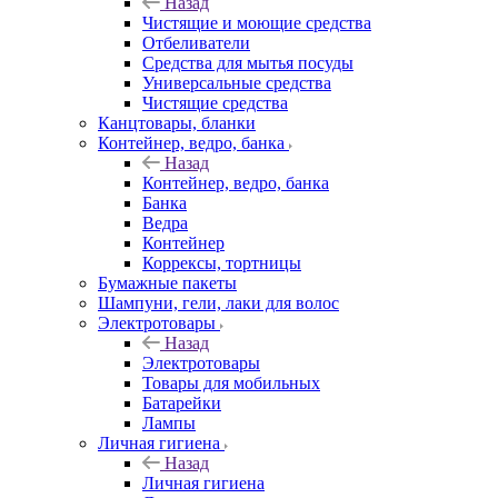
Назад
Чистящие и моющие средства
Отбеливатели
Средства для мытья посуды
Универсальные средства
Чистящие средства
Канцтовары, бланки
Контейнер, ведро, банка
Назад
Контейнер, ведро, банка
Банка
Ведра
Контейнер
Коррексы, тортницы
Бумажные пакеты
Шампуни, гели, лаки для волос
Электротовары
Назад
Электротовары
Товары для мобильных
Батарейки
Лампы
Личная гигиена
Назад
Личная гигиена