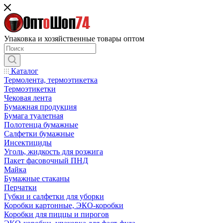
Упаковка и хозяйственные товары оптом
Каталог
Термолента, термоэтикетка
Термоэтикетки
Чековая лента
Бумажная продукция
Бумага туалетная
Полотенца бумажные
Салфетки бумажные
Инсектициды
Уголь, жидкость для розжига
Пакет фасовочный ПНД
Майка
Бумажные стаканы
Перчатки
Губки и салфетки для уборки
Коробки картонные, ЭКО-коробки
Коробки для пиццы и пирогов