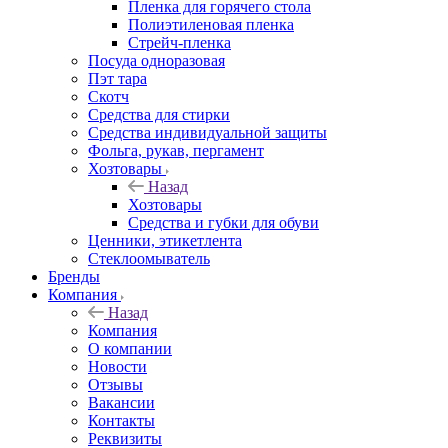
Пленка для горячего стола
Полиэтиленовая пленка
Стрейч-пленка
Посуда одноразовая
Пэт тара
Скотч
Средства для стирки
Средства индивидуальной защиты
Фольга, рукав, пергамент
Хозтовары
Назад
Хозтовары
Средства и губки для обуви
Ценники, этикетлента
Стеклоомыватель
Бренды
Компания
Назад
Компания
О компании
Новости
Отзывы
Вакансии
Контакты
Реквизиты