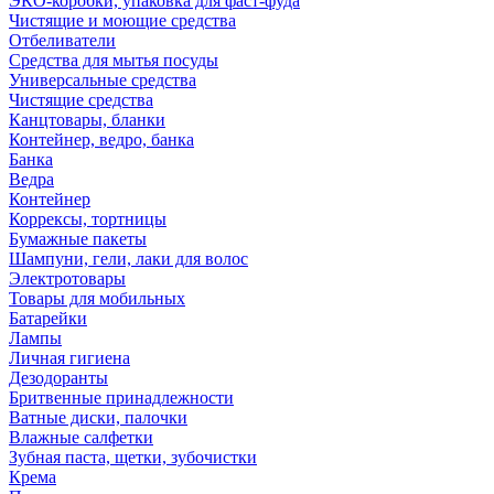
ЭКО-коробки, упаковка для фаст-фуда
Чистящие и моющие средства
Отбеливатели
Средства для мытья посуды
Универсальные средства
Чистящие средства
Канцтовары, бланки
Контейнер, ведро, банка
Банка
Ведра
Контейнер
Коррексы, тортницы
Бумажные пакеты
Шампуни, гели, лаки для волос
Электротовары
Товары для мобильных
Батарейки
Лампы
Личная гигиена
Дезодоранты
Бритвенные принадлежности
Ватные диски, палочки
Влажные салфетки
Зубная паста, щетки, зубочистки
Крема