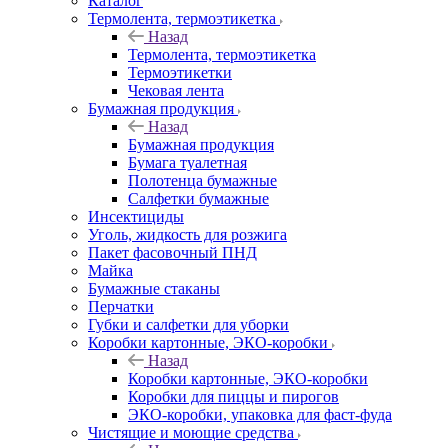
Каталог
Термолента, термоэтикетка
Назад
Термолента, термоэтикетка
Термоэтикетки
Чековая лента
Бумажная продукция
Назад
Бумажная продукция
Бумага туалетная
Полотенца бумажные
Салфетки бумажные
Инсектициды
Уголь, жидкость для розжига
Пакет фасовочный ПНД
Майка
Бумажные стаканы
Перчатки
Губки и салфетки для уборки
Коробки картонные, ЭКО-коробки
Назад
Коробки картонные, ЭКО-коробки
Коробки для пиццы и пирогов
ЭКО-коробки, упаковка для фаст-фуда
Чистящие и моющие средства