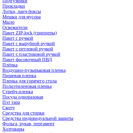
Подгузники
Прокладки
Лотки, ланч-боксы
Мешки для мусора
Мыло
Освежители
Пакет ZIP-lock (грипперы)
Пакет с ручкой
Пакет с вырубной ручкой
Пакет с петлевой ручкой
Пакет с пластиковой ручкой
Пакет фасовочный ПВД
Плёнка
Воздушно-пузырьковая пленка
Пищевая пленка
Пленка для горячего стола
Полиэтиленовая пленка
Стрейч-пленка
Посуда одноразовая
Пэт тара
Скотч
Средства для стирки
Средства индивидуальной защиты
Фольга, рукав, пергамент
Хозтовары