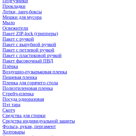
Подгузники
Прокладки
Лотки, ланч-боксы
Мешки для мусора
Мыло
Освежители
Пакет ZIP-lock (грипперы)
Пакет с ручкой
Пакет с вырубной ручкой
Пакет с петлевой ручкой
Пакет с пластиковой ручкой
Пакет фасовочный ПВД
Плёнка
Воздушно-пузырьковая пленка
Пищевая пленка
Пленка для горячего стола
Полиэтиленовая пленка
Стрейч-пленка
Посуда одноразовая
Пэт тара
Скотч
Средства для стирки
Средства индивидуальной защиты
Фольга, рукав, пергамент
Хозтовары