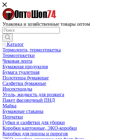
Упаковка и хозяйственные товары оптом
Каталог
Термолента, термоэтикетка
Термоэтикетки
Чековая лента
Бумажная продукция
Бумага туалетная
Полотенца бумажные
Салфетки бумажные
Инсектициды
Уголь, жидкость для розжига
Пакет фасовочный ПНД
Майка
Бумажные стаканы
Перчатки
Губки и салфетки для уборки
Коробки картонные, ЭКО-коробки
Коробки для пиццы и пирогов