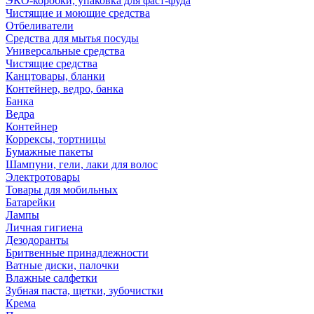
ЭКО-коробки, упаковка для фаст-фуда
Чистящие и моющие средства
Отбеливатели
Средства для мытья посуды
Универсальные средства
Чистящие средства
Канцтовары, бланки
Контейнер, ведро, банка
Банка
Ведра
Контейнер
Коррексы, тортницы
Бумажные пакеты
Шампуни, гели, лаки для волос
Электротовары
Товары для мобильных
Батарейки
Лампы
Личная гигиена
Дезодоранты
Бритвенные принадлежности
Ватные диски, палочки
Влажные салфетки
Зубная паста, щетки, зубочистки
Крема