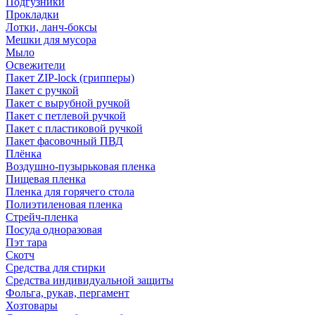
Подгузники
Прокладки
Лотки, ланч-боксы
Мешки для мусора
Мыло
Освежители
Пакет ZIP-lock (грипперы)
Пакет с ручкой
Пакет с вырубной ручкой
Пакет с петлевой ручкой
Пакет с пластиковой ручкой
Пакет фасовочный ПВД
Плёнка
Воздушно-пузырьковая пленка
Пищевая пленка
Пленка для горячего стола
Полиэтиленовая пленка
Стрейч-пленка
Посуда одноразовая
Пэт тара
Скотч
Средства для стирки
Средства индивидуальной защиты
Фольга, рукав, пергамент
Хозтовары