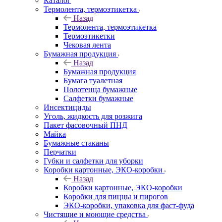
Каталог
Термолента, термоэтикетка
Назад
Термолента, термоэтикетка
Термоэтикетки
Чековая лента
Бумажная продукция
Назад
Бумажная продукция
Бумага туалетная
Полотенца бумажные
Салфетки бумажные
Инсектициды
Уголь, жидкость для розжига
Пакет фасовочный ПНД
Майка
Бумажные стаканы
Перчатки
Губки и салфетки для уборки
Коробки картонные, ЭКО-коробки
Назад
Коробки картонные, ЭКО-коробки
Коробки для пиццы и пирогов
ЭКО-коробки, упаковка для фаст-фуда
Чистящие и моющие средства