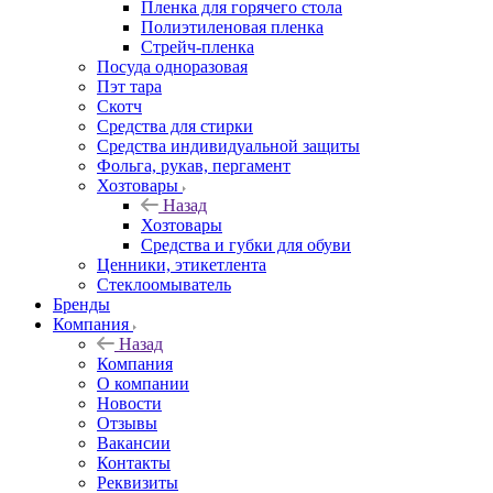
Пленка для горячего стола
Полиэтиленовая пленка
Стрейч-пленка
Посуда одноразовая
Пэт тара
Скотч
Средства для стирки
Средства индивидуальной защиты
Фольга, рукав, пергамент
Хозтовары
Назад
Хозтовары
Средства и губки для обуви
Ценники, этикетлента
Стеклоомыватель
Бренды
Компания
Назад
Компания
О компании
Новости
Отзывы
Вакансии
Контакты
Реквизиты