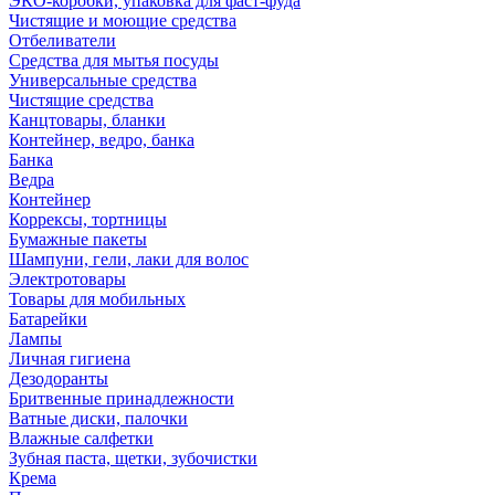
ЭКО-коробки, упаковка для фаст-фуда
Чистящие и моющие средства
Отбеливатели
Средства для мытья посуды
Универсальные средства
Чистящие средства
Канцтовары, бланки
Контейнер, ведро, банка
Банка
Ведра
Контейнер
Коррексы, тортницы
Бумажные пакеты
Шампуни, гели, лаки для волос
Электротовары
Товары для мобильных
Батарейки
Лампы
Личная гигиена
Дезодоранты
Бритвенные принадлежности
Ватные диски, палочки
Влажные салфетки
Зубная паста, щетки, зубочистки
Крема