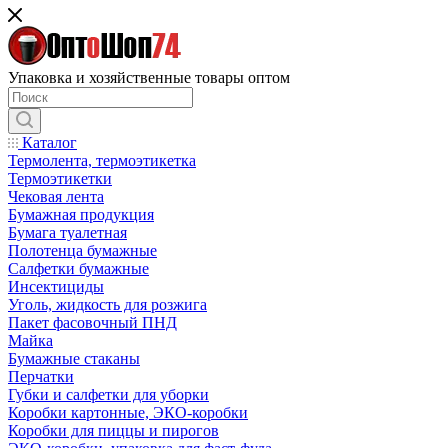
Упаковка и хозяйственные товары оптом
Каталог
Термолента, термоэтикетка
Термоэтикетки
Чековая лента
Бумажная продукция
Бумага туалетная
Полотенца бумажные
Салфетки бумажные
Инсектициды
Уголь, жидкость для розжига
Пакет фасовочный ПНД
Майка
Бумажные стаканы
Перчатки
Губки и салфетки для уборки
Коробки картонные, ЭКО-коробки
Коробки для пиццы и пирогов