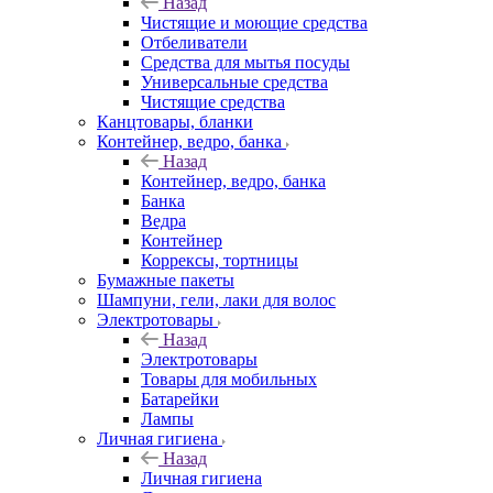
Назад
Чистящие и моющие средства
Отбеливатели
Средства для мытья посуды
Универсальные средства
Чистящие средства
Канцтовары, бланки
Контейнер, ведро, банка
Назад
Контейнер, ведро, банка
Банка
Ведра
Контейнер
Коррексы, тортницы
Бумажные пакеты
Шампуни, гели, лаки для волос
Электротовары
Назад
Электротовары
Товары для мобильных
Батарейки
Лампы
Личная гигиена
Назад
Личная гигиена