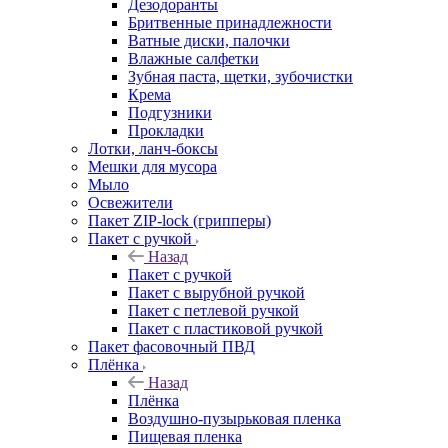
Дезодоранты
Бритвенные принадлежности
Ватные диски, палочки
Влажные салфетки
Зубная паста, щетки, зубочистки
Крема
Подгузники
Прокладки
Лотки, ланч-боксы
Мешки для мусора
Мыло
Освежители
Пакет ZIP-lock (грипперы)
Пакет с ручкой
Назад
Пакет с ручкой
Пакет с вырубной ручкой
Пакет с петлевой ручкой
Пакет с пластиковой ручкой
Пакет фасовочный ПВД
Плёнка
Назад
Плёнка
Воздушно-пузырьковая пленка
Пищевая пленка