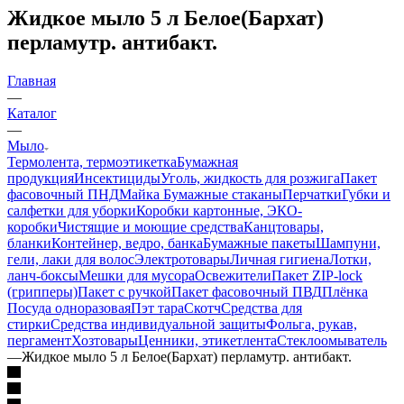
Жидкое мыло 5 л Белое(Бархат)
перламутр. антибакт.
Главная
—
Каталог
—
Мыло
Термолента, термоэтикетка
Бумажная
продукция
Инсектициды
Уголь, жидкость для розжига
Пакет
фасовочный ПНД
Майка
Бумажные стаканы
Перчатки
Губки и
салфетки для уборки
Коробки картонные, ЭКО-
коробки
Чистящие и моющие средства
Канцтовары,
бланки
Контейнер, ведро, банка
Бумажные пакеты
Шампуни,
гели, лаки для волос
Электротовары
Личная гигиена
Лотки,
ланч-боксы
Мешки для мусора
Освежители
Пакет ZIP-lock
(грипперы)
Пакет с ручкой
Пакет фасовочный ПВД
Плёнка
Посуда одноразовая
Пэт тара
Скотч
Средства для
стирки
Средства индивидуальной защиты
Фольга, рукав,
пергамент
Хозтовары
Ценники, этикетлента
Стеклоомыватель
—
Жидкое мыло 5 л Белое(Бархат) перламутр. антибакт.