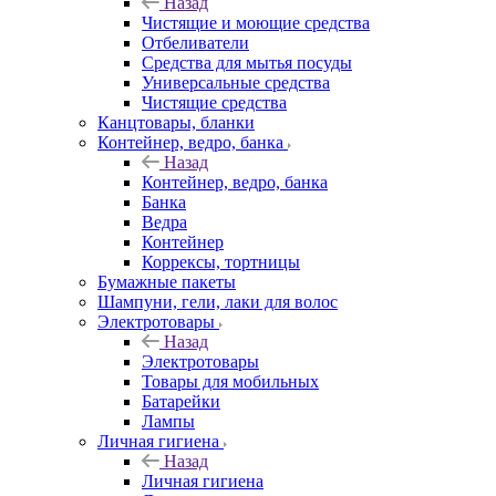
Назад
Чистящие и моющие средства
Отбеливатели
Средства для мытья посуды
Универсальные средства
Чистящие средства
Канцтовары, бланки
Контейнер, ведро, банка
Назад
Контейнер, ведро, банка
Банка
Ведра
Контейнер
Коррексы, тортницы
Бумажные пакеты
Шампуни, гели, лаки для волос
Электротовары
Назад
Электротовары
Товары для мобильных
Батарейки
Лампы
Личная гигиена
Назад
Личная гигиена