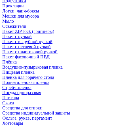
Подгузники
Прокладки
Лотки, ланч-боксы
Мешки для мусора
Мыло
Освежители
Пакет ZIP-lock (грипперы)
Пакет с ручкой
Пакет с вырубной ручкой
Пакет с петлевой ручкой
Пакет с пластиковой ручкой
Пакет фасовочный ПВД
Плёнка
Воздушно-пузырьковая пленка
Пищевая пленка
Пленка для горячего стола
Полиэтиленовая пленка
Стрейч-пленка
Посуда одноразовая
Пэт тара
Скотч
Средства для стирки
Средства индивидуальной защиты
Фольга, рукав, пергамент
Хозтовары