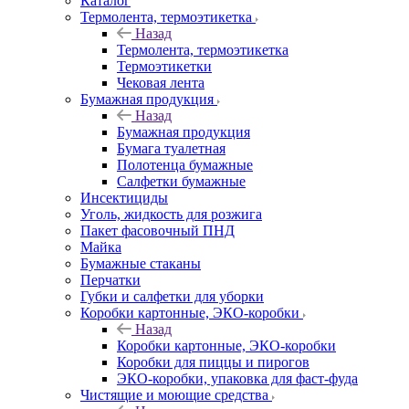
Каталог
Термолента, термоэтикетка
Назад
Термолента, термоэтикетка
Термоэтикетки
Чековая лента
Бумажная продукция
Назад
Бумажная продукция
Бумага туалетная
Полотенца бумажные
Салфетки бумажные
Инсектициды
Уголь, жидкость для розжига
Пакет фасовочный ПНД
Майка
Бумажные стаканы
Перчатки
Губки и салфетки для уборки
Коробки картонные, ЭКО-коробки
Назад
Коробки картонные, ЭКО-коробки
Коробки для пиццы и пирогов
ЭКО-коробки, упаковка для фаст-фуда
Чистящие и моющие средства