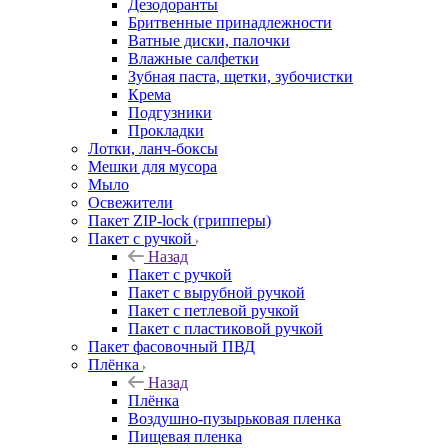
Дезодоранты
Бритвенные принадлежности
Ватные диски, палочки
Влажные салфетки
Зубная паста, щетки, зубочистки
Крема
Подгузники
Прокладки
Лотки, ланч-боксы
Мешки для мусора
Мыло
Освежители
Пакет ZIP-lock (грипперы)
Пакет с ручкой
Назад
Пакет с ручкой
Пакет с вырубной ручкой
Пакет с петлевой ручкой
Пакет с пластиковой ручкой
Пакет фасовочный ПВД
Плёнка
Назад
Плёнка
Воздушно-пузырьковая пленка
Пищевая пленка