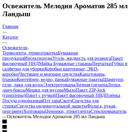
Освежитель Мелодия Ароматов 285 мл
Ландыш
Главная
—
Каталог
—
Освежители
Термолента, термоэтикетка
Бумажная
продукция
Инсектициды
Уголь, жидкость для розжига
Пакет
фасовочный ПНД
Майка
Бумажные стаканы
Перчатки
Губки и
салфетки для уборки
Коробки картонные, ЭКО-
коробки
Чистящие и моющие средства
Канцтовары,
бланки
Контейнер, ведро, банка
Бумажные пакеты
Шампуни,
гели, лаки для волос
Электротовары
Личная гигиена
Лотки,
ланч-боксы
Мешки для мусора
Мыло
Пакет ZIP-lock
(грипперы)
Пакет с ручкой
Пакет фасовочный ПВД
Плёнка
Посуда одноразовая
Пэт тара
Скотч
Средства для
стирки
Средства индивидуальной защиты
Фольга, рукав,
пергамент
Хозтовары
Ценники, этикетлента
Стеклоомыватель
—
Освежитель Мелодия Ароматов 285 мл Ландыш