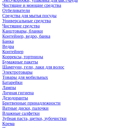
ЭКО-коробки, упаковка для фаст-фуда
Чистящие и моющие средства
Отбеливатели
Средства для мытья посуды
Универсальные средства
Чистящие средства
Канцтовары, бланки
Контейнер, ведро, банка
Банка
Ведра
Контейнер
Коррексы, тортницы
Бумажные пакеты
Шампуни, гели, лаки для волос
Электротовары
Товары для мобильных
Батарейки
Лампы
Личная гигиена
Дезодоранты
Бритвенные принадлежности
Ватные диски, палочки
Влажные салфетки
Зубная паста, щетки, зубочистки
Крема