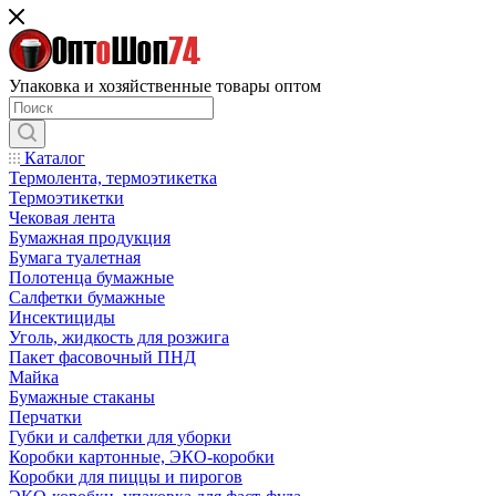
Упаковка и хозяйственные товары оптом
Каталог
Термолента, термоэтикетка
Термоэтикетки
Чековая лента
Бумажная продукция
Бумага туалетная
Полотенца бумажные
Салфетки бумажные
Инсектициды
Уголь, жидкость для розжига
Пакет фасовочный ПНД
Майка
Бумажные стаканы
Перчатки
Губки и салфетки для уборки
Коробки картонные, ЭКО-коробки
Коробки для пиццы и пирогов