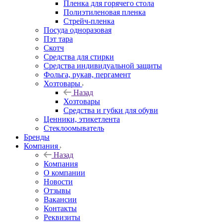
Пленка для горячего стола
Полиэтиленовая пленка
Стрейч-пленка
Посуда одноразовая
Пэт тара
Скотч
Средства для стирки
Средства индивидуальной защиты
Фольга, рукав, пергамент
Хозтовары
Назад
Хозтовары
Средства и губки для обуви
Ценники, этикетлента
Стеклоомыватель
Бренды
Компания
Назад
Компания
О компании
Новости
Отзывы
Вакансии
Контакты
Реквизиты