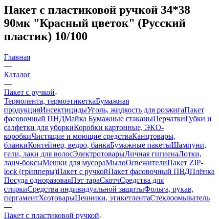
Пакет с пластиковой ручкой 34*38
90мк "Красный цветок" (Русский
пластик) 10/100
Главная
—
Каталог
—
Пакет с ручкой
Термолента, термоэтикетка
Бумажная
продукция
Инсектициды
Уголь, жидкость для розжига
Пакет
фасовочный ПНД
Майка
Бумажные стаканы
Перчатки
Губки и
салфетки для уборки
Коробки картонные, ЭКО-
коробки
Чистящие и моющие средства
Канцтовары,
бланки
Контейнер, ведро, банка
Бумажные пакеты
Шампуни,
гели, лаки для волос
Электротовары
Личная гигиена
Лотки,
ланч-боксы
Мешки для мусора
Мыло
Освежители
Пакет ZIP-
lock (грипперы)
Пакет с ручкой
Пакет фасовочный ПВД
Плёнка
Посуда одноразовая
Пэт тара
Скотч
Средства для
стирки
Средства индивидуальной защиты
Фольга, рукав,
пергамент
Хозтовары
Ценники, этикетлента
Стеклоомыватель
—
Пакет с пластиковой ручкой