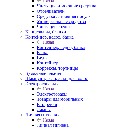
Назад
Чистящие и моющие средства
Отбеливатели
Средства для мытья посуды
Универсальные средства
Чистящие средства
Канцтовары, бланки
Контейнер, ведро, банка
Назад
Контейнер, ведро, банка
Банка
Ведра
Контейнер
Коррексы, тортницы
Бумажные пакеты
Шампуни, гели, лаки для волос
Электротовары
Назад
Электротовары
Товары для мобильных
Батарейки
Лампы
Личная гигиена
Назад
Личная гигиена