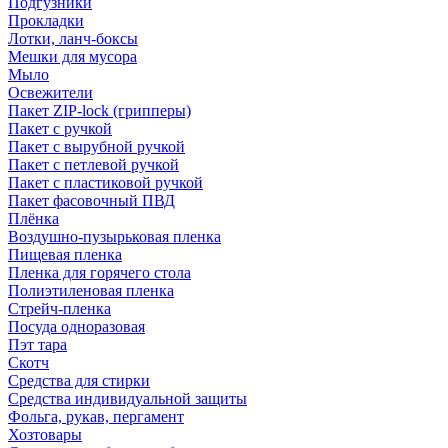
Подгузники
Прокладки
Лотки, ланч-боксы
Мешки для мусора
Мыло
Освежители
Пакет ZIP-lock (грипперы)
Пакет с ручкой
Пакет с вырубной ручкой
Пакет с петлевой ручкой
Пакет с пластиковой ручкой
Пакет фасовочный ПВД
Плёнка
Воздушно-пузырьковая пленка
Пищевая пленка
Пленка для горячего стола
Полиэтиленовая пленка
Стрейч-пленка
Посуда одноразовая
Пэт тара
Скотч
Средства для стирки
Средства индивидуальной защиты
Фольга, рукав, пергамент
Хозтовары