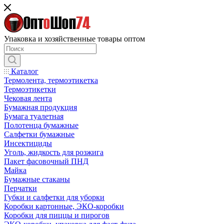
Упаковка и хозяйственные товары оптом
Каталог
Термолента, термоэтикетка
Термоэтикетки
Чековая лента
Бумажная продукция
Бумага туалетная
Полотенца бумажные
Салфетки бумажные
Инсектициды
Уголь, жидкость для розжига
Пакет фасовочный ПНД
Майка
Бумажные стаканы
Перчатки
Губки и салфетки для уборки
Коробки картонные, ЭКО-коробки
Коробки для пиццы и пирогов