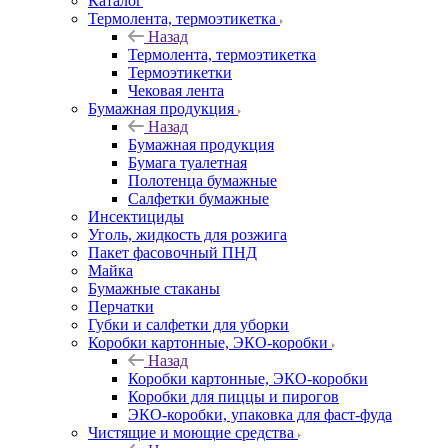
Каталог
Термолента, термоэтикетка
Назад
Термолента, термоэтикетка
Термоэтикетки
Чековая лента
Бумажная продукция
Назад
Бумажная продукция
Бумага туалетная
Полотенца бумажные
Салфетки бумажные
Инсектициды
Уголь, жидкость для розжига
Пакет фасовочный ПНД
Майка
Бумажные стаканы
Перчатки
Губки и салфетки для уборки
Коробки картонные, ЭКО-коробки
Назад
Коробки картонные, ЭКО-коробки
Коробки для пиццы и пирогов
ЭКО-коробки, упаковка для фаст-фуда
Чистящие и моющие средства