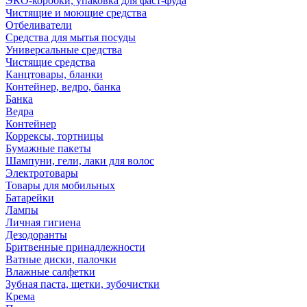
ЭКО-коробки, упаковка для фаст-фуда
Чистящие и моющие средства
Отбеливатели
Средства для мытья посуды
Универсальные средства
Чистящие средства
Канцтовары, бланки
Контейнер, ведро, банка
Банка
Ведра
Контейнер
Коррексы, тортницы
Бумажные пакеты
Шампуни, гели, лаки для волос
Электротовары
Товары для мобильных
Батарейки
Лампы
Личная гигиена
Дезодоранты
Бритвенные принадлежности
Ватные диски, палочки
Влажные салфетки
Зубная паста, щетки, зубочистки
Крема