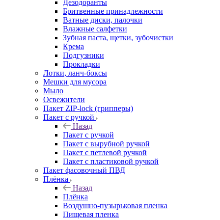
Дезодоранты
Бритвенные принадлежности
Ватные диски, палочки
Влажные салфетки
Зубная паста, щетки, зубочистки
Крема
Подгузники
Прокладки
Лотки, ланч-боксы
Мешки для мусора
Мыло
Освежители
Пакет ZIP-lock (грипперы)
Пакет с ручкой
Назад
Пакет с ручкой
Пакет с вырубной ручкой
Пакет с петлевой ручкой
Пакет с пластиковой ручкой
Пакет фасовочный ПВД
Плёнка
Назад
Плёнка
Воздушно-пузырьковая пленка
Пищевая пленка