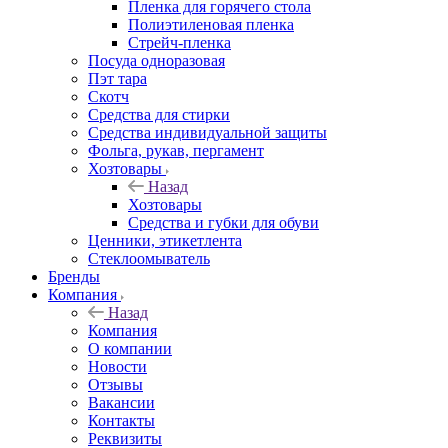
Пленка для горячего стола
Полиэтиленовая пленка
Стрейч-пленка
Посуда одноразовая
Пэт тара
Скотч
Средства для стирки
Средства индивидуальной защиты
Фольга, рукав, пергамент
Хозтовары
Назад
Хозтовары
Средства и губки для обуви
Ценники, этикетлента
Стеклоомыватель
Бренды
Компания
Назад
Компания
О компании
Новости
Отзывы
Вакансии
Контакты
Реквизиты