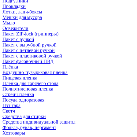
Подгузники
Прокладки
Лотки, ланч-боксы
Мешки для мусора
Мыло
Освежители
Пакет ZIP-lock (грипперы)
Пакет с ручкой
Пакет с вырубной ручкой
Пакет с петлевой ручкой
Пакет с пластиковой ручкой
Пакет фасовочный ПВД
Плёнка
Воздушно-пузырьковая пленка
Пищевая пленка
Пленка для горячего стола
Полиэтиленовая пленка
Стрейч-пленка
Посуда одноразовая
Пэт тара
Скотч
Средства для стирки
Средства индивидуальной защиты
Фольга, рукав, пергамент
Хозтовары