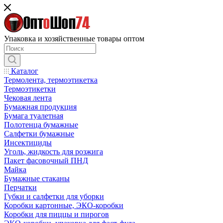
Упаковка и хозяйственные товары оптом
Каталог
Термолента, термоэтикетка
Термоэтикетки
Чековая лента
Бумажная продукция
Бумага туалетная
Полотенца бумажные
Салфетки бумажные
Инсектициды
Уголь, жидкость для розжига
Пакет фасовочный ПНД
Майка
Бумажные стаканы
Перчатки
Губки и салфетки для уборки
Коробки картонные, ЭКО-коробки
Коробки для пиццы и пирогов