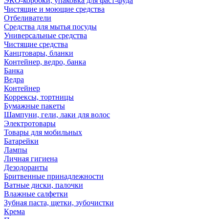
ЭКО-коробки, упаковка для фаст-фуда
Чистящие и моющие средства
Отбеливатели
Средства для мытья посуды
Универсальные средства
Чистящие средства
Канцтовары, бланки
Контейнер, ведро, банка
Банка
Ведра
Контейнер
Коррексы, тортницы
Бумажные пакеты
Шампуни, гели, лаки для волос
Электротовары
Товары для мобильных
Батарейки
Лампы
Личная гигиена
Дезодоранты
Бритвенные принадлежности
Ватные диски, палочки
Влажные салфетки
Зубная паста, щетки, зубочистки
Крема