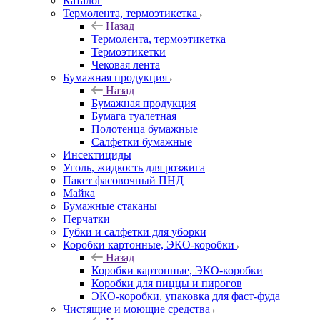
Каталог
Термолента, термоэтикетка
Назад
Термолента, термоэтикетка
Термоэтикетки
Чековая лента
Бумажная продукция
Назад
Бумажная продукция
Бумага туалетная
Полотенца бумажные
Салфетки бумажные
Инсектициды
Уголь, жидкость для розжига
Пакет фасовочный ПНД
Майка
Бумажные стаканы
Перчатки
Губки и салфетки для уборки
Коробки картонные, ЭКО-коробки
Назад
Коробки картонные, ЭКО-коробки
Коробки для пиццы и пирогов
ЭКО-коробки, упаковка для фаст-фуда
Чистящие и моющие средства