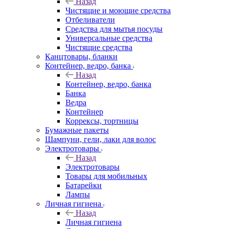
Назад
Чистящие и моющие средства
Отбеливатели
Средства для мытья посуды
Универсальные средства
Чистящие средства
Канцтовары, бланки
Контейнер, ведро, банка
Назад
Контейнер, ведро, банка
Банка
Ведра
Контейнер
Коррексы, тортницы
Бумажные пакеты
Шампуни, гели, лаки для волос
Электротовары
Назад
Электротовары
Товары для мобильных
Батарейки
Лампы
Личная гигиена
Назад
Личная гигиена