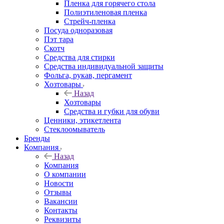
Пленка для горячего стола
Полиэтиленовая пленка
Стрейч-пленка
Посуда одноразовая
Пэт тара
Скотч
Средства для стирки
Средства индивидуальной защиты
Фольга, рукав, пергамент
Хозтовары
Назад
Хозтовары
Средства и губки для обуви
Ценники, этикетлента
Стеклоомыватель
Бренды
Компания
Назад
Компания
О компании
Новости
Отзывы
Вакансии
Контакты
Реквизиты