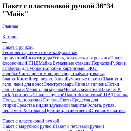
Пакет с пластиковой ручкой 36*34
"Майк"
Главная
—
Каталог
—
Пакет с ручкой
Термолента, термоэтикетка
Бумажная
продукция
Инсектициды
Уголь, жидкость для розжига
Пакет
фасовочный ПНД
Майка
Бумажные стаканы
Перчатки
Губки и
салфетки для уборки
Коробки картонные, ЭКО-
коробки
Чистящие и моющие средства
Канцтовары,
бланки
Контейнер, ведро, банка
Бумажные пакеты
Шампуни,
гели, лаки для волос
Электротовары
Личная гигиена
Лотки,
ланч-боксы
Мешки для мусора
Мыло
Освежители
Пакет ZIP-
lock (грипперы)
Пакет с ручкой
Пакет фасовочный ПВД
Плёнка
Посуда одноразовая
Пэт тара
Скотч
Средства для
стирки
Средства индивидуальной защиты
Фольга, рукав,
пергамент
Хозтовары
Ценники, этикетлента
Стеклоомыватель
—
Пакет с пластиковой ручкой
Пакет с вырубной ручкой
Пакет с петлевой ручкой