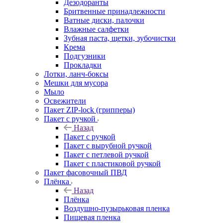
Дезодоранты
Бритвенные принадлежности
Ватные диски, палочки
Влажные салфетки
Зубная паста, щетки, зубочистки
Крема
Подгузники
Прокладки
Лотки, ланч-боксы
Мешки для мусора
Мыло
Освежители
Пакет ZIP-lock (грипперы)
Пакет с ручкой
Назад
Пакет с ручкой
Пакет с вырубной ручкой
Пакет с петлевой ручкой
Пакет с пластиковой ручкой
Пакет фасовочный ПВД
Плёнка
Назад
Плёнка
Воздушно-пузырьковая пленка
Пищевая пленка