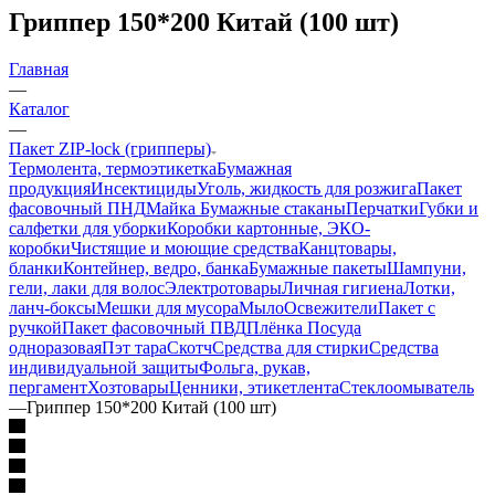
Гриппер 150*200 Китай (100 шт)
Главная
—
Каталог
—
Пакет ZIP-lock (грипперы)
Термолента, термоэтикетка
Бумажная
продукция
Инсектициды
Уголь, жидкость для розжига
Пакет
фасовочный ПНД
Майка
Бумажные стаканы
Перчатки
Губки и
салфетки для уборки
Коробки картонные, ЭКО-
коробки
Чистящие и моющие средства
Канцтовары,
бланки
Контейнер, ведро, банка
Бумажные пакеты
Шампуни,
гели, лаки для волос
Электротовары
Личная гигиена
Лотки,
ланч-боксы
Мешки для мусора
Мыло
Освежители
Пакет с
ручкой
Пакет фасовочный ПВД
Плёнка
Посуда
одноразовая
Пэт тара
Скотч
Средства для стирки
Средства
индивидуальной защиты
Фольга, рукав,
пергамент
Хозтовары
Ценники, этикетлента
Стеклоомыватель
—
Гриппер 150*200 Китай (100 шт)