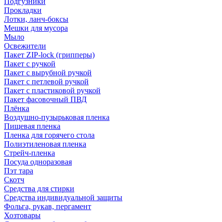
Подгузники
Прокладки
Лотки, ланч-боксы
Мешки для мусора
Мыло
Освежители
Пакет ZIP-lock (грипперы)
Пакет с ручкой
Пакет с вырубной ручкой
Пакет с петлевой ручкой
Пакет с пластиковой ручкой
Пакет фасовочный ПВД
Плёнка
Воздушно-пузырьковая пленка
Пищевая пленка
Пленка для горячего стола
Полиэтиленовая пленка
Стрейч-пленка
Посуда одноразовая
Пэт тара
Скотч
Средства для стирки
Средства индивидуальной защиты
Фольга, рукав, пергамент
Хозтовары