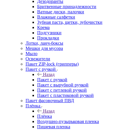
Дезодоранты
Бритвенные принадлежности
Ватные диски, палочки
Влажные салфетки
Зубная паста, щетки, зубочистки
Крема
Подгузники
Прокладки
Лотки, ланч-боксы
Мешки для мусора
Мыло
Освежители
Пакет ZIP-lock (грипперы)
Пакет с ручкой
Назад
Пакет с ручкой
Пакет с вырубной ручкой
Пакет с петлевой ручкой
Пакет с пластиковой ручкой
Пакет фасовочный ПВД
Плёнка
Назад
Плёнка
Воздушно-пузырьковая пленка
Пищевая пленка