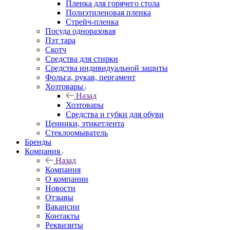
Пленка для горячего стола
Полиэтиленовая пленка
Стрейч-пленка
Посуда одноразовая
Пэт тара
Скотч
Средства для стирки
Средства индивидуальной защиты
Фольга, рукав, пергамент
Хозтовары
Назад
Хозтовары
Средства и губки для обуви
Ценники, этикетлента
Стеклоомыватель
Бренды
Компания
Назад
Компания
О компании
Новости
Отзывы
Вакансии
Контакты
Реквизиты