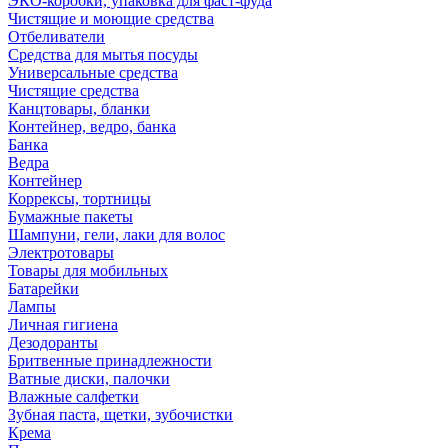
ЭКО-коробки, упаковка для фаст-фуда
Чистящие и моющие средства
Отбеливатели
Средства для мытья посуды
Универсальные средства
Чистящие средства
Канцтовары, бланки
Контейнер, ведро, банка
Банка
Ведра
Контейнер
Коррексы, тортницы
Бумажные пакеты
Шампуни, гели, лаки для волос
Электротовары
Товары для мобильных
Батарейки
Лампы
Личная гигиена
Дезодоранты
Бритвенные принадлежности
Ватные диски, палочки
Влажные салфетки
Зубная паста, щетки, зубочистки
Крема