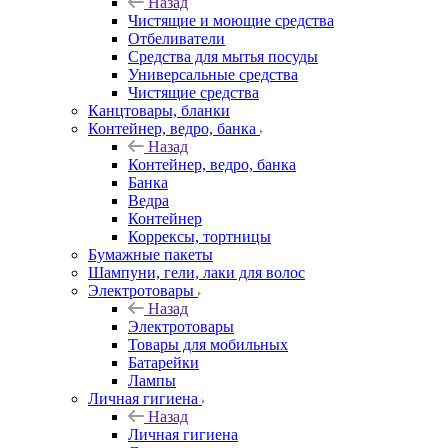
Назад
Чистящие и моющие средства
Отбеливатели
Средства для мытья посуды
Универсальные средства
Чистящие средства
Канцтовары, бланки
Контейнер, ведро, банка
Назад
Контейнер, ведро, банка
Банка
Ведра
Контейнер
Коррексы, тортницы
Бумажные пакеты
Шампуни, гели, лаки для волос
Электротовары
Назад
Электротовары
Товары для мобильных
Батарейки
Лампы
Личная гигиена
Назад
Личная гигиена