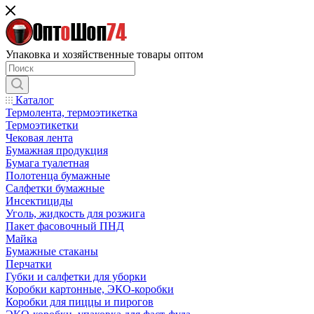
Упаковка и хозяйственные товары оптом
Каталог
Термолента, термоэтикетка
Термоэтикетки
Чековая лента
Бумажная продукция
Бумага туалетная
Полотенца бумажные
Салфетки бумажные
Инсектициды
Уголь, жидкость для розжига
Пакет фасовочный ПНД
Майка
Бумажные стаканы
Перчатки
Губки и салфетки для уборки
Коробки картонные, ЭКО-коробки
Коробки для пиццы и пирогов