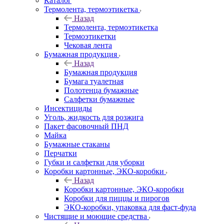
Каталог
Термолента, термоэтикетка
Назад
Термолента, термоэтикетка
Термоэтикетки
Чековая лента
Бумажная продукция
Назад
Бумажная продукция
Бумага туалетная
Полотенца бумажные
Салфетки бумажные
Инсектициды
Уголь, жидкость для розжига
Пакет фасовочный ПНД
Майка
Бумажные стаканы
Перчатки
Губки и салфетки для уборки
Коробки картонные, ЭКО-коробки
Назад
Коробки картонные, ЭКО-коробки
Коробки для пиццы и пирогов
ЭКО-коробки, упаковка для фаст-фуда
Чистящие и моющие средства