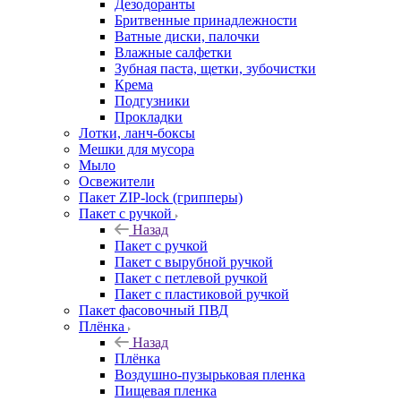
Дезодоранты
Бритвенные принадлежности
Ватные диски, палочки
Влажные салфетки
Зубная паста, щетки, зубочистки
Крема
Подгузники
Прокладки
Лотки, ланч-боксы
Мешки для мусора
Мыло
Освежители
Пакет ZIP-lock (грипперы)
Пакет с ручкой
Назад
Пакет с ручкой
Пакет с вырубной ручкой
Пакет с петлевой ручкой
Пакет с пластиковой ручкой
Пакет фасовочный ПВД
Плёнка
Назад
Плёнка
Воздушно-пузырьковая пленка
Пищевая пленка