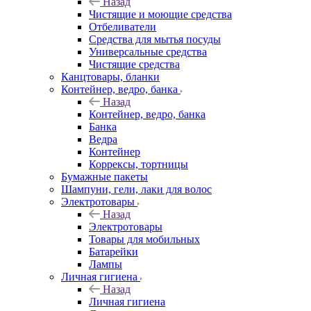
Назад
Чистящие и моющие средства
Отбеливатели
Средства для мытья посуды
Универсальные средства
Чистящие средства
Канцтовары, бланки
Контейнер, ведро, банка
Назад
Контейнер, ведро, банка
Банка
Ведра
Контейнер
Коррексы, тортницы
Бумажные пакеты
Шампуни, гели, лаки для волос
Электротовары
Назад
Электротовары
Товары для мобильных
Батарейки
Лампы
Личная гигиена
Назад
Личная гигиена