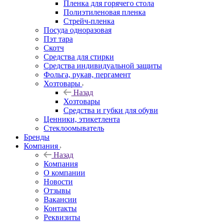
Пленка для горячего стола
Полиэтиленовая пленка
Стрейч-пленка
Посуда одноразовая
Пэт тара
Скотч
Средства для стирки
Средства индивидуальной защиты
Фольга, рукав, пергамент
Хозтовары
Назад
Хозтовары
Средства и губки для обуви
Ценники, этикетлента
Стеклоомыватель
Бренды
Компания
Назад
Компания
О компании
Новости
Отзывы
Вакансии
Контакты
Реквизиты