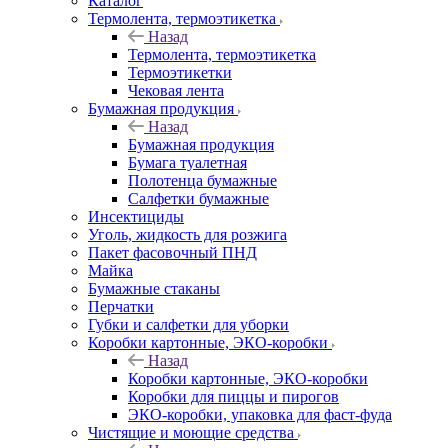
Каталог
Термолента, термоэтикетка
Назад
Термолента, термоэтикетка
Термоэтикетки
Чековая лента
Бумажная продукция
Назад
Бумажная продукция
Бумага туалетная
Полотенца бумажные
Салфетки бумажные
Инсектициды
Уголь, жидкость для розжига
Пакет фасовочный ПНД
Майка
Бумажные стаканы
Перчатки
Губки и салфетки для уборки
Коробки картонные, ЭКО-коробки
Назад
Коробки картонные, ЭКО-коробки
Коробки для пиццы и пирогов
ЭКО-коробки, упаковка для фаст-фуда
Чистящие и моющие средства