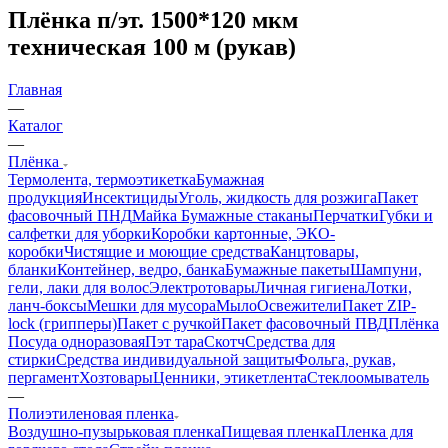
Плёнка п/эт. 1500*120 мкм
техническая 100 м (рукав)
Главная
—
Каталог
—
Плёнка
Термолента, термоэтикетка
Бумажная
продукция
Инсектициды
Уголь, жидкость для розжига
Пакет
фасовочный ПНД
Майка
Бумажные стаканы
Перчатки
Губки и
салфетки для уборки
Коробки картонные, ЭКО-
коробки
Чистящие и моющие средства
Канцтовары,
бланки
Контейнер, ведро, банка
Бумажные пакеты
Шампуни,
гели, лаки для волос
Электротовары
Личная гигиена
Лотки,
ланч-боксы
Мешки для мусора
Мыло
Освежители
Пакет ZIP-
lock (грипперы)
Пакет с ручкой
Пакет фасовочный ПВД
Плёнка
Посуда одноразовая
Пэт тара
Скотч
Средства для
стирки
Средства индивидуальной защиты
Фольга, рукав,
пергамент
Хозтовары
Ценники, этикетлента
Стеклоомыватель
—
Полиэтиленовая пленка
Воздушно-пузырьковая пленка
Пищевая пленка
Пленка для