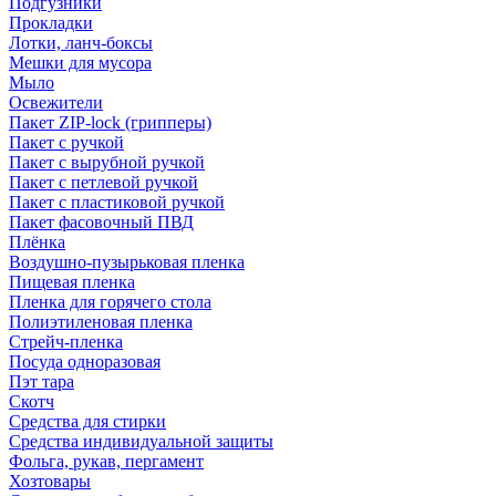
Подгузники
Прокладки
Лотки, ланч-боксы
Мешки для мусора
Мыло
Освежители
Пакет ZIP-lock (грипперы)
Пакет с ручкой
Пакет с вырубной ручкой
Пакет с петлевой ручкой
Пакет с пластиковой ручкой
Пакет фасовочный ПВД
Плёнка
Воздушно-пузырьковая пленка
Пищевая пленка
Пленка для горячего стола
Полиэтиленовая пленка
Стрейч-пленка
Посуда одноразовая
Пэт тара
Скотч
Средства для стирки
Средства индивидуальной защиты
Фольга, рукав, пергамент
Хозтовары