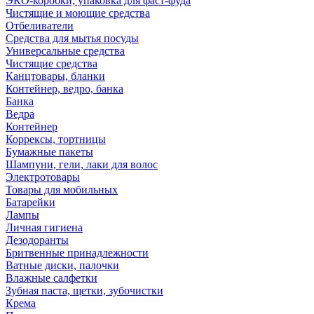
ЭКО-коробки, упаковка для фаст-фуда
Чистящие и моющие средства
Отбеливатели
Средства для мытья посуды
Универсальные средства
Чистящие средства
Канцтовары, бланки
Контейнер, ведро, банка
Банка
Ведра
Контейнер
Коррексы, тортницы
Бумажные пакеты
Шампуни, гели, лаки для волос
Электротовары
Товары для мобильных
Батарейки
Лампы
Личная гигиена
Дезодоранты
Бритвенные принадлежности
Ватные диски, палочки
Влажные салфетки
Зубная паста, щетки, зубочистки
Крема