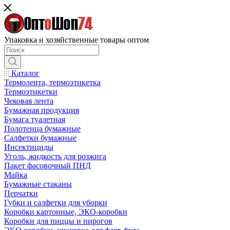
Упаковка и хозяйственные товары оптом
Каталог
Термолента, термоэтикетка
Термоэтикетки
Чековая лента
Бумажная продукция
Бумага туалетная
Полотенца бумажные
Салфетки бумажные
Инсектициды
Уголь, жидкость для розжига
Пакет фасовочный ПНД
Майка
Бумажные стаканы
Перчатки
Губки и салфетки для уборки
Коробки картонные, ЭКО-коробки
Коробки для пиццы и пирогов