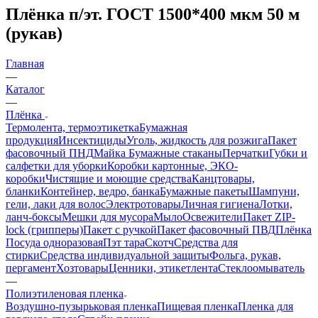
Плёнка п/эт. ГОСТ 1500*400 мкм 50 м
(рукав)
Главная
—
Каталог
—
Плёнка
Термолента, термоэтикетка
Бумажная
продукция
Инсектициды
Уголь, жидкость для розжига
Пакет
фасовочный ПНД
Майка
Бумажные стаканы
Перчатки
Губки и
салфетки для уборки
Коробки картонные, ЭКО-
коробки
Чистящие и моющие средства
Канцтовары,
бланки
Контейнер, ведро, банка
Бумажные пакеты
Шампуни,
гели, лаки для волос
Электротовары
Личная гигиена
Лотки,
ланч-боксы
Мешки для мусора
Мыло
Освежители
Пакет ZIP-
lock (грипперы)
Пакет с ручкой
Пакет фасовочный ПВД
Плёнка
Посуда одноразовая
Пэт тара
Скотч
Средства для
стирки
Средства индивидуальной защиты
Фольга, рукав,
пергамент
Хозтовары
Ценники, этикетлента
Стеклоомыватель
—
Полиэтиленовая пленка
Воздушно-пузырьковая пленка
Пищевая пленка
Пленка для