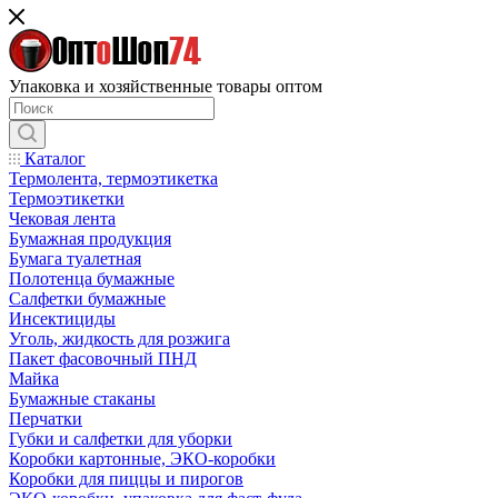
Упаковка и хозяйственные товары оптом
Каталог
Термолента, термоэтикетка
Термоэтикетки
Чековая лента
Бумажная продукция
Бумага туалетная
Полотенца бумажные
Салфетки бумажные
Инсектициды
Уголь, жидкость для розжига
Пакет фасовочный ПНД
Майка
Бумажные стаканы
Перчатки
Губки и салфетки для уборки
Коробки картонные, ЭКО-коробки
Коробки для пиццы и пирогов