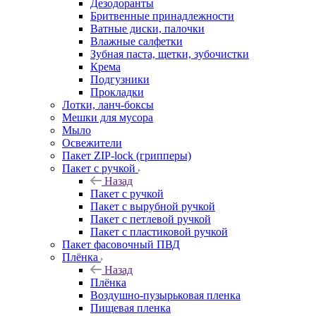
Дезодоранты
Бритвенные принадлежности
Ватные диски, палочки
Влажные салфетки
Зубная паста, щетки, зубочистки
Крема
Подгузники
Прокладки
Лотки, ланч-боксы
Мешки для мусора
Мыло
Освежители
Пакет ZIP-lock (грипперы)
Пакет с ручкой
Назад
Пакет с ручкой
Пакет с вырубной ручкой
Пакет с петлевой ручкой
Пакет с пластиковой ручкой
Пакет фасовочный ПВД
Плёнка
Назад
Плёнка
Воздушно-пузырьковая пленка
Пищевая пленка