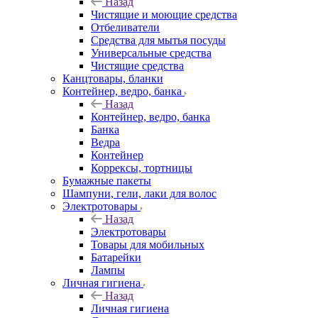
Назад
Чистящие и моющие средства
Отбеливатели
Средства для мытья посуды
Универсальные средства
Чистящие средства
Канцтовары, бланки
Контейнер, ведро, банка
Назад
Контейнер, ведро, банка
Банка
Ведра
Контейнер
Коррексы, тортницы
Бумажные пакеты
Шампуни, гели, лаки для волос
Электротовары
Назад
Электротовары
Товары для мобильных
Батарейки
Лампы
Личная гигиена
Назад
Личная гигиена