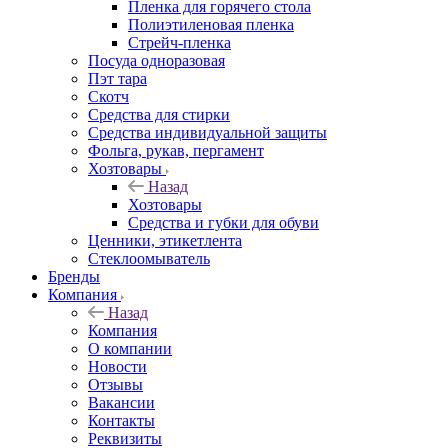
Пленка для горячего стола
Полиэтиленовая пленка
Стрейч-пленка
Посуда одноразовая
Пэт тара
Скотч
Средства для стирки
Средства индивидуальной защиты
Фольга, рукав, пергамент
Хозтовары
Назад
Хозтовары
Средства и губки для обуви
Ценники, этикетлента
Стеклоомыватель
Бренды
Компания
Назад
Компания
О компании
Новости
Отзывы
Вакансии
Контакты
Реквизиты