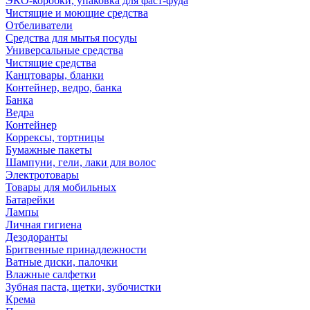
ЭКО-коробки, упаковка для фаст-фуда
Чистящие и моющие средства
Отбеливатели
Средства для мытья посуды
Универсальные средства
Чистящие средства
Канцтовары, бланки
Контейнер, ведро, банка
Банка
Ведра
Контейнер
Коррексы, тортницы
Бумажные пакеты
Шампуни, гели, лаки для волос
Электротовары
Товары для мобильных
Батарейки
Лампы
Личная гигиена
Дезодоранты
Бритвенные принадлежности
Ватные диски, палочки
Влажные салфетки
Зубная паста, щетки, зубочистки
Крема