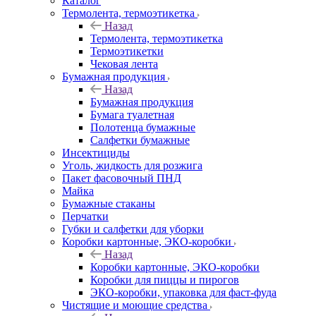
Каталог
Термолента, термоэтикетка
Назад
Термолента, термоэтикетка
Термоэтикетки
Чековая лента
Бумажная продукция
Назад
Бумажная продукция
Бумага туалетная
Полотенца бумажные
Салфетки бумажные
Инсектициды
Уголь, жидкость для розжига
Пакет фасовочный ПНД
Майка
Бумажные стаканы
Перчатки
Губки и салфетки для уборки
Коробки картонные, ЭКО-коробки
Назад
Коробки картонные, ЭКО-коробки
Коробки для пиццы и пирогов
ЭКО-коробки, упаковка для фаст-фуда
Чистящие и моющие средства