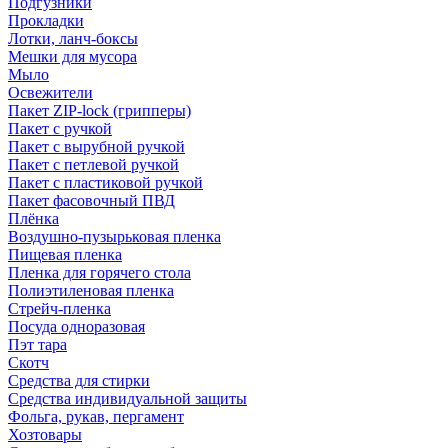
Подгузники
Прокладки
Лотки, ланч-боксы
Мешки для мусора
Мыло
Освежители
Пакет ZIP-lock (грипперы)
Пакет с ручкой
Пакет с вырубной ручкой
Пакет с петлевой ручкой
Пакет с пластиковой ручкой
Пакет фасовочный ПВД
Плёнка
Воздушно-пузырьковая пленка
Пищевая пленка
Пленка для горячего стола
Полиэтиленовая пленка
Стрейч-пленка
Посуда одноразовая
Пэт тара
Скотч
Средства для стирки
Средства индивидуальной защиты
Фольга, рукав, пергамент
Хозтовары