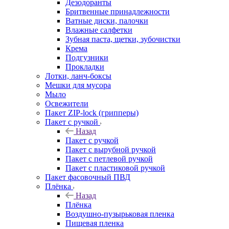
Дезодоранты
Бритвенные принадлежности
Ватные диски, палочки
Влажные салфетки
Зубная паста, щетки, зубочистки
Крема
Подгузники
Прокладки
Лотки, ланч-боксы
Мешки для мусора
Мыло
Освежители
Пакет ZIP-lock (грипперы)
Пакет с ручкой
Назад
Пакет с ручкой
Пакет с вырубной ручкой
Пакет с петлевой ручкой
Пакет с пластиковой ручкой
Пакет фасовочный ПВД
Плёнка
Назад
Плёнка
Воздушно-пузырьковая пленка
Пищевая пленка