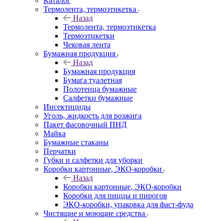
Каталог
Термолента, термоэтикетка
Назад
Термолента, термоэтикетка
Термоэтикетки
Чековая лента
Бумажная продукция
Назад
Бумажная продукция
Бумага туалетная
Полотенца бумажные
Салфетки бумажные
Инсектициды
Уголь, жидкость для розжига
Пакет фасовочный ПНД
Майка
Бумажные стаканы
Перчатки
Губки и салфетки для уборки
Коробки картонные, ЭКО-коробки
Назад
Коробки картонные, ЭКО-коробки
Коробки для пиццы и пирогов
ЭКО-коробки, упаковка для фаст-фуда
Чистящие и моющие средства