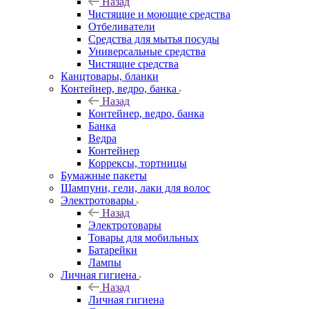
Назад
Чистящие и моющие средства
Отбеливатели
Средства для мытья посуды
Универсальные средства
Чистящие средства
Канцтовары, бланки
Контейнер, ведро, банка
Назад
Контейнер, ведро, банка
Банка
Ведра
Контейнер
Коррексы, тортницы
Бумажные пакеты
Шампуни, гели, лаки для волос
Электротовары
Назад
Электротовары
Товары для мобильных
Батарейки
Лампы
Личная гигиена
Назад
Личная гигиена