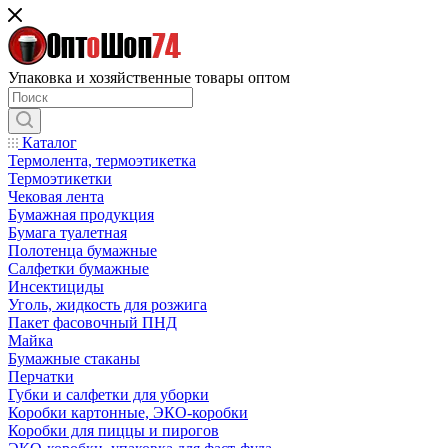
Упаковка и хозяйственные товары оптом
Каталог
Термолента, термоэтикетка
Термоэтикетки
Чековая лента
Бумажная продукция
Бумага туалетная
Полотенца бумажные
Салфетки бумажные
Инсектициды
Уголь, жидкость для розжига
Пакет фасовочный ПНД
Майка
Бумажные стаканы
Перчатки
Губки и салфетки для уборки
Коробки картонные, ЭКО-коробки
Коробки для пиццы и пирогов