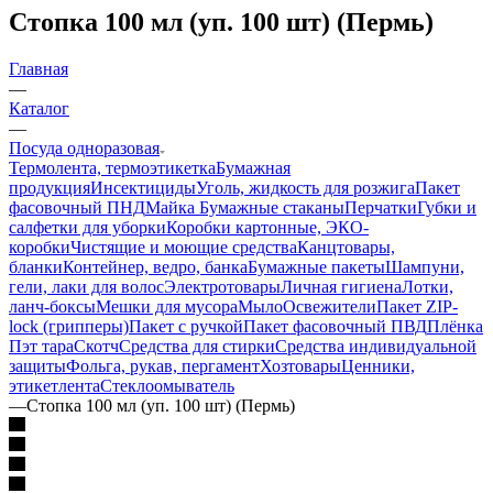
Стопка 100 мл (уп. 100 шт) (Пермь)
Главная
—
Каталог
—
Посуда одноразовая
Термолента, термоэтикетка
Бумажная
продукция
Инсектициды
Уголь, жидкость для розжига
Пакет
фасовочный ПНД
Майка
Бумажные стаканы
Перчатки
Губки и
салфетки для уборки
Коробки картонные, ЭКО-
коробки
Чистящие и моющие средства
Канцтовары,
бланки
Контейнер, ведро, банка
Бумажные пакеты
Шампуни,
гели, лаки для волос
Электротовары
Личная гигиена
Лотки,
ланч-боксы
Мешки для мусора
Мыло
Освежители
Пакет ZIP-
lock (грипперы)
Пакет с ручкой
Пакет фасовочный ПВД
Плёнка
Пэт тара
Скотч
Средства для стирки
Средства индивидуальной
защиты
Фольга, рукав, пергамент
Хозтовары
Ценники,
этикетлента
Стеклоомыватель
—
Стопка 100 мл (уп. 100 шт) (Пермь)