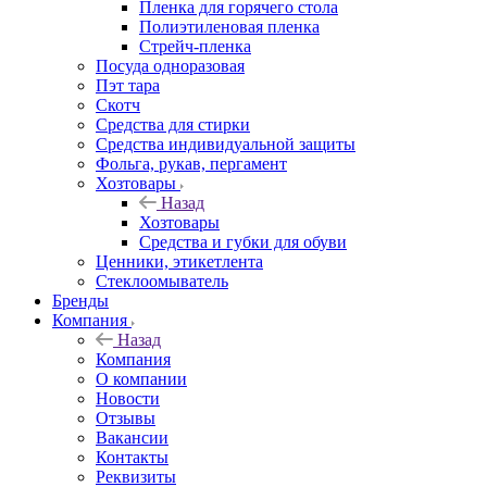
Пленка для горячего стола
Полиэтиленовая пленка
Стрейч-пленка
Посуда одноразовая
Пэт тара
Скотч
Средства для стирки
Средства индивидуальной защиты
Фольга, рукав, пергамент
Хозтовары
Назад
Хозтовары
Средства и губки для обуви
Ценники, этикетлента
Стеклоомыватель
Бренды
Компания
Назад
Компания
О компании
Новости
Отзывы
Вакансии
Контакты
Реквизиты