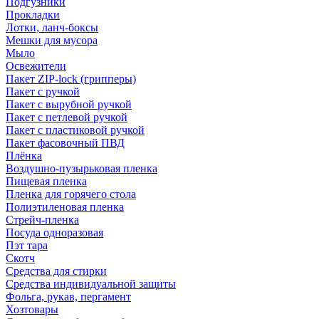
Подгузники
Прокладки
Лотки, ланч-боксы
Мешки для мусора
Мыло
Освежители
Пакет ZIP-lock (грипперы)
Пакет с ручкой
Пакет с вырубной ручкой
Пакет с петлевой ручкой
Пакет с пластиковой ручкой
Пакет фасовочный ПВД
Плёнка
Воздушно-пузырьковая пленка
Пищевая пленка
Пленка для горячего стола
Полиэтиленовая пленка
Стрейч-пленка
Посуда одноразовая
Пэт тара
Скотч
Средства для стирки
Средства индивидуальной защиты
Фольга, рукав, пергамент
Хозтовары