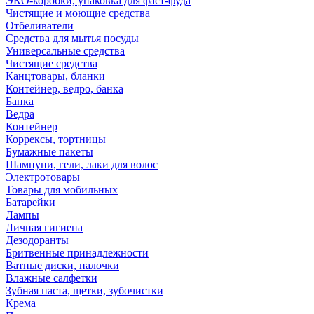
ЭКО-коробки, упаковка для фаст-фуда
Чистящие и моющие средства
Отбеливатели
Средства для мытья посуды
Универсальные средства
Чистящие средства
Канцтовары, бланки
Контейнер, ведро, банка
Банка
Ведра
Контейнер
Коррексы, тортницы
Бумажные пакеты
Шампуни, гели, лаки для волос
Электротовары
Товары для мобильных
Батарейки
Лампы
Личная гигиена
Дезодоранты
Бритвенные принадлежности
Ватные диски, палочки
Влажные салфетки
Зубная паста, щетки, зубочистки
Крема