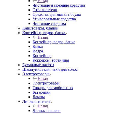
Назад
Чистящие и моющие средства
Отбеливатели
Средства для мытья посуды
Универсальные средства
Чистящие средства
Канцтовары, бланки
Контейнер, ведро, банка
Назад
Контейнер, ведро, банка
Банка
Ведра
Контейнер
Коррексы, тортницы
Бумажные пакеты
Шампуни, гели, лаки для волос
Электротовары
Назад
Электротовары
Товары для мобильных
Батарейки
Лампы
Личная гигиена
Назад
Личная гигиена