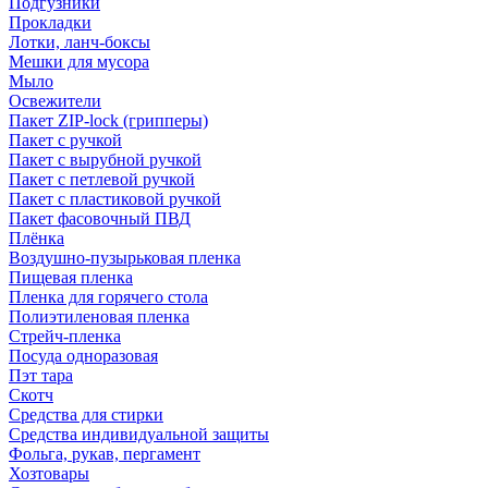
Подгузники
Прокладки
Лотки, ланч-боксы
Мешки для мусора
Мыло
Освежители
Пакет ZIP-lock (грипперы)
Пакет с ручкой
Пакет с вырубной ручкой
Пакет с петлевой ручкой
Пакет с пластиковой ручкой
Пакет фасовочный ПВД
Плёнка
Воздушно-пузырьковая пленка
Пищевая пленка
Пленка для горячего стола
Полиэтиленовая пленка
Стрейч-пленка
Посуда одноразовая
Пэт тара
Скотч
Средства для стирки
Средства индивидуальной защиты
Фольга, рукав, пергамент
Хозтовары