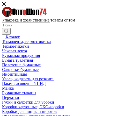
Упаковка и хозяйственные товары оптом
Каталог
Термолента, термоэтикетка
Термоэтикетки
Чековая лента
Бумажная продукция
Бумага туалетная
Полотенца бумажные
Салфетки бумажные
Инсектициды
Уголь, жидкость для розжига
Пакет фасовочный ПНД
Майка
Бумажные стаканы
Перчатки
Губки и салфетки для уборки
Коробки картонные, ЭКО-коробки
Коробки для пиццы и пирогов