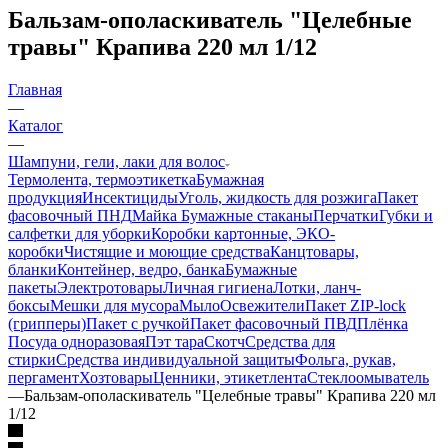
Бальзам-ополаскиватель "Целебные
травы" Крапива 220 мл 1/12
Главная
—
Каталог
—
Шампуни, гели, лаки для волос
Термолента, термоэтикетка
Бумажная
продукция
Инсектициды
Уголь, жидкость для розжига
Пакет
фасовочный ПНД
Майка
Бумажные стаканы
Перчатки
Губки и
салфетки для уборки
Коробки картонные, ЭКО-
коробки
Чистящие и моющие средства
Канцтовары,
бланки
Контейнер, ведро, банка
Бумажные
пакеты
Электротовары
Личная гигиена
Лотки, ланч-
боксы
Мешки для мусора
Мыло
Освежители
Пакет ZIP-lock
(грипперы)
Пакет с ручкой
Пакет фасовочный ПВД
Плёнка
Посуда одноразовая
Пэт тара
Скотч
Средства для
стирки
Средства индивидуальной защиты
Фольга, рукав,
пергамент
Хозтовары
Ценники, этикетлента
Стеклоомыватель
—
Бальзам-ополаскиватель "Целебные травы" Крапива 220 мл
1/12