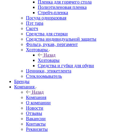
Пленка для горячего стола
Полиэтиленовая пленка
Стрейч-пленка
Посуда одноразовая
Пэт тара
Скотч
Средства для стирки
Средства индивидуальной защиты
Фольга, рукав, пергамент
Хозтовары
Назад
Хозтовары
Средства и губки для обуви
Ценники, этикетлента
Стеклоомыватель
Бренды
Компания
Назад
Компания
О компании
Новости
Отзывы
Вакансии
Контакты
Реквизиты