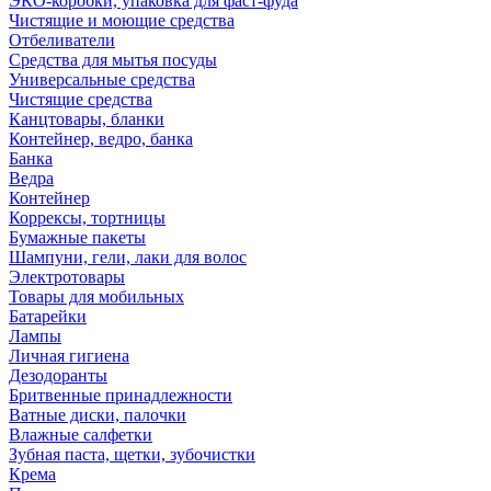
ЭКО-коробки, упаковка для фаст-фуда
Чистящие и моющие средства
Отбеливатели
Средства для мытья посуды
Универсальные средства
Чистящие средства
Канцтовары, бланки
Контейнер, ведро, банка
Банка
Ведра
Контейнер
Коррексы, тортницы
Бумажные пакеты
Шампуни, гели, лаки для волос
Электротовары
Товары для мобильных
Батарейки
Лампы
Личная гигиена
Дезодоранты
Бритвенные принадлежности
Ватные диски, палочки
Влажные салфетки
Зубная паста, щетки, зубочистки
Крема