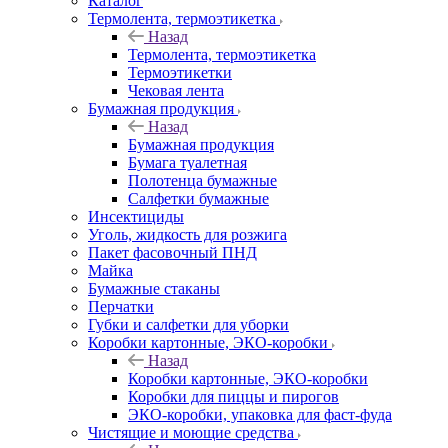
Каталог
Термолента, термоэтикетка
Назад
Термолента, термоэтикетка
Термоэтикетки
Чековая лента
Бумажная продукция
Назад
Бумажная продукция
Бумага туалетная
Полотенца бумажные
Салфетки бумажные
Инсектициды
Уголь, жидкость для розжига
Пакет фасовочный ПНД
Майка
Бумажные стаканы
Перчатки
Губки и салфетки для уборки
Коробки картонные, ЭКО-коробки
Назад
Коробки картонные, ЭКО-коробки
Коробки для пиццы и пирогов
ЭКО-коробки, упаковка для фаст-фуда
Чистящие и моющие средства