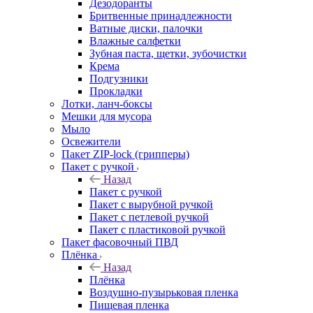
Дезодоранты
Бритвенные принадлежности
Ватные диски, палочки
Влажные салфетки
Зубная паста, щетки, зубочистки
Крема
Подгузники
Прокладки
Лотки, ланч-боксы
Мешки для мусора
Мыло
Освежители
Пакет ZIP-lock (грипперы)
Пакет с ручкой
Назад
Пакет с ручкой
Пакет с вырубной ручкой
Пакет с петлевой ручкой
Пакет с пластиковой ручкой
Пакет фасовочный ПВД
Плёнка
Назад
Плёнка
Воздушно-пузырьковая пленка
Пищевая пленка