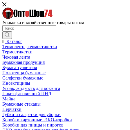
Упаковка и хозяйственные товары оптом
Каталог
Термолента, термоэтикетка
Термоэтикетки
Чековая лента
Бумажная продукция
Бумага туалетная
Полотенца бумажные
Салфетки бумажные
Инсектициды
Уголь, жидкость для розжига
Пакет фасовочный ПНД
Майка
Бумажные стаканы
Перчатки
Губки и салфетки для уборки
Коробки картонные, ЭКО-коробки
Коробки для пиццы и пирогов