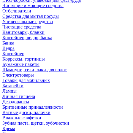
ЭКО-коробки, упаковка для фаст-фуда
Чистящие и моющие средства
Отбеливатели
Средства для мытья посуды
Универсальные средства
Чистящие средства
Канцтовары, бланки
Контейнер, ведро, банка
Банка
Ведра
Контейнер
Коррексы, тортницы
Бумажные пакеты
Шампуни, гели, лаки для волос
Электротовары
Товары для мобильных
Батарейки
Лампы
Личная гигиена
Дезодоранты
Бритвенные принадлежности
Ватные диски, палочки
Влажные салфетки
Зубная паста, щетки, зубочистки
Крема