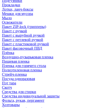
Подгузники
Прокладки
Лотки, ланч-боксы
Мешки для мусора
Мыло
Освежители
Пакет ZIP-lock (грипперы)
Пакет с ручкой
Пакет с вырубной ручкой
Пакет с петлевой ручкой
Пакет с пластиковой ручкой
Пакет фасовочный ПВД
Плёнка
Воздушно-пузырьковая пленка
Пищевая пленка
Пленка для горячего стола
Полиэтиленовая пленка
Стрейч-пленка
Посуда одноразовая
Пэт тара
Скотч
Средства для стирки
Средства индивидуальной защиты
Фольга, рукав, пергамент
Хозтовары