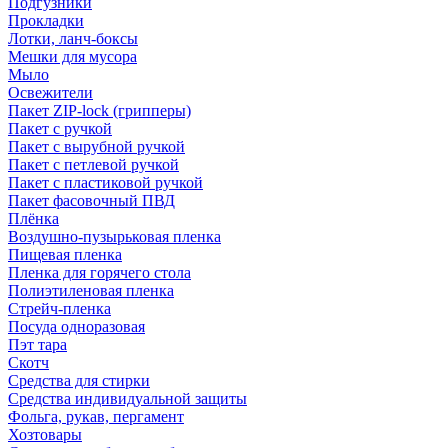
Подгузники
Прокладки
Лотки, ланч-боксы
Мешки для мусора
Мыло
Освежители
Пакет ZIP-lock (грипперы)
Пакет с ручкой
Пакет с вырубной ручкой
Пакет с петлевой ручкой
Пакет с пластиковой ручкой
Пакет фасовочный ПВД
Плёнка
Воздушно-пузырьковая пленка
Пищевая пленка
Пленка для горячего стола
Полиэтиленовая пленка
Стрейч-пленка
Посуда одноразовая
Пэт тара
Скотч
Средства для стирки
Средства индивидуальной защиты
Фольга, рукав, пергамент
Хозтовары