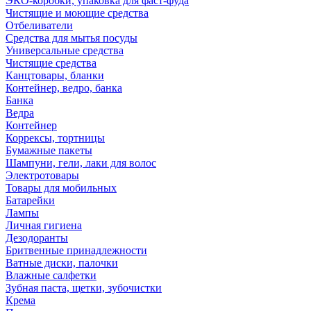
ЭКО-коробки, упаковка для фаст-фуда
Чистящие и моющие средства
Отбеливатели
Средства для мытья посуды
Универсальные средства
Чистящие средства
Канцтовары, бланки
Контейнер, ведро, банка
Банка
Ведра
Контейнер
Коррексы, тортницы
Бумажные пакеты
Шампуни, гели, лаки для волос
Электротовары
Товары для мобильных
Батарейки
Лампы
Личная гигиена
Дезодоранты
Бритвенные принадлежности
Ватные диски, палочки
Влажные салфетки
Зубная паста, щетки, зубочистки
Крема