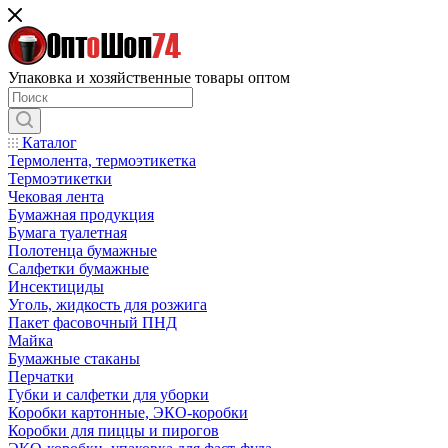
Упаковка и хозяйственные товары оптом
Каталог
Термолента, термоэтикетка
Термоэтикетки
Чековая лента
Бумажная продукция
Бумага туалетная
Полотенца бумажные
Салфетки бумажные
Инсектициды
Уголь, жидкость для розжига
Пакет фасовочный ПНД
Майка
Бумажные стаканы
Перчатки
Губки и салфетки для уборки
Коробки картонные, ЭКО-коробки
Коробки для пиццы и пирогов