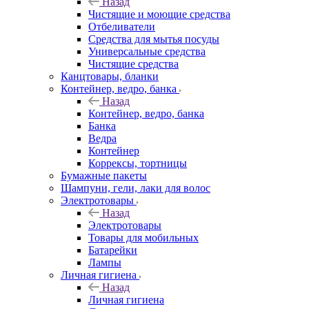
Назад
Чистящие и моющие средства
Отбеливатели
Средства для мытья посуды
Универсальные средства
Чистящие средства
Канцтовары, бланки
Контейнер, ведро, банка
Назад
Контейнер, ведро, банка
Банка
Ведра
Контейнер
Коррексы, тортницы
Бумажные пакеты
Шампуни, гели, лаки для волос
Электротовары
Назад
Электротовары
Товары для мобильных
Батарейки
Лампы
Личная гигиена
Назад
Личная гигиена