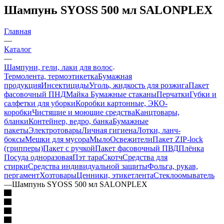
Шампунь SYOSS 500 мл SALONPLEX
Главная
—
Каталог
—
Шампуни, гели, лаки для волос
Термолента, термоэтикетка
Бумажная
продукция
Инсектициды
Уголь, жидкость для розжига
Пакет
фасовочный ПНД
Майка
Бумажные стаканы
Перчатки
Губки и
салфетки для уборки
Коробки картонные, ЭКО-
коробки
Чистящие и моющие средства
Канцтовары,
бланки
Контейнер, ведро, банка
Бумажные
пакеты
Электротовары
Личная гигиена
Лотки, ланч-
боксы
Мешки для мусора
Мыло
Освежители
Пакет ZIP-lock
(грипперы)
Пакет с ручкой
Пакет фасовочный ПВД
Плёнка
Посуда одноразовая
Пэт тара
Скотч
Средства для
стирки
Средства индивидуальной защиты
Фольга, рукав,
пергамент
Хозтовары
Ценники, этикетлента
Стеклоомыватель
—
Шампунь SYOSS 500 мл SALONPLEX