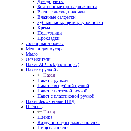
Дезодоранты
Бритвенные принадлежности
Ватные диски, палочки
Влажные салфетки
Зубная паста, щетки, зубочистки
Крема
Подгузники
Прокладки
Лотки, ланч-боксы
Мешки для мусора
Мыло
Освежители
Пакет ZIP-lock (грипперы)
Пакет с ручкой
Назад
Пакет с ручкой
Пакет с вырубной ручкой
Пакет с петлевой ручкой
Пакет с пластиковой ручкой
Пакет фасовочный ПВД
Плёнка
Назад
Плёнка
Воздушно-пузырьковая пленка
Пищевая пленка