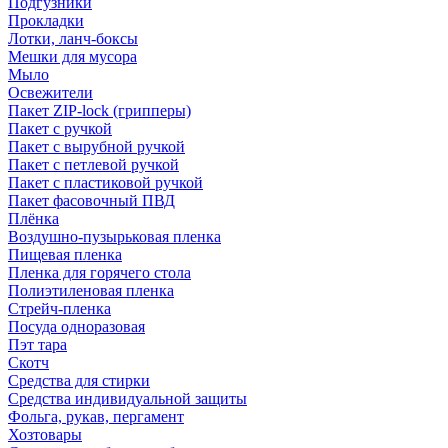
Подгузники
Прокладки
Лотки, ланч-боксы
Мешки для мусора
Мыло
Освежители
Пакет ZIP-lock (грипперы)
Пакет с ручкой
Пакет с вырубной ручкой
Пакет с петлевой ручкой
Пакет с пластиковой ручкой
Пакет фасовочный ПВД
Плёнка
Воздушно-пузырьковая пленка
Пищевая пленка
Пленка для горячего стола
Полиэтиленовая пленка
Стрейч-пленка
Посуда одноразовая
Пэт тара
Скотч
Средства для стирки
Средства индивидуальной защиты
Фольга, рукав, пергамент
Хозтовары