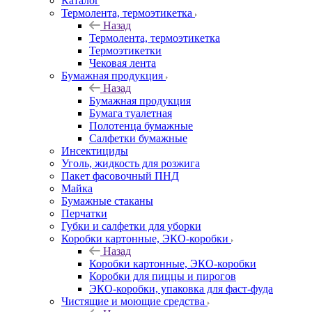
Каталог
Термолента, термоэтикетка
Назад
Термолента, термоэтикетка
Термоэтикетки
Чековая лента
Бумажная продукция
Назад
Бумажная продукция
Бумага туалетная
Полотенца бумажные
Салфетки бумажные
Инсектициды
Уголь, жидкость для розжига
Пакет фасовочный ПНД
Майка
Бумажные стаканы
Перчатки
Губки и салфетки для уборки
Коробки картонные, ЭКО-коробки
Назад
Коробки картонные, ЭКО-коробки
Коробки для пиццы и пирогов
ЭКО-коробки, упаковка для фаст-фуда
Чистящие и моющие средства