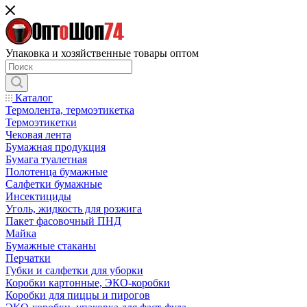
Упаковка и хозяйственные товары оптом
Каталог
Термолента, термоэтикетка
Термоэтикетки
Чековая лента
Бумажная продукция
Бумага туалетная
Полотенца бумажные
Салфетки бумажные
Инсектициды
Уголь, жидкость для розжига
Пакет фасовочный ПНД
Майка
Бумажные стаканы
Перчатки
Губки и салфетки для уборки
Коробки картонные, ЭКО-коробки
Коробки для пиццы и пирогов