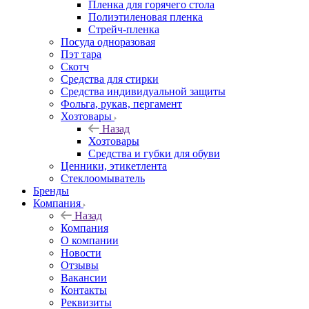
Пленка для горячего стола
Полиэтиленовая пленка
Стрейч-пленка
Посуда одноразовая
Пэт тара
Скотч
Средства для стирки
Средства индивидуальной защиты
Фольга, рукав, пергамент
Хозтовары
Назад
Хозтовары
Средства и губки для обуви
Ценники, этикетлента
Стеклоомыватель
Бренды
Компания
Назад
Компания
О компании
Новости
Отзывы
Вакансии
Контакты
Реквизиты