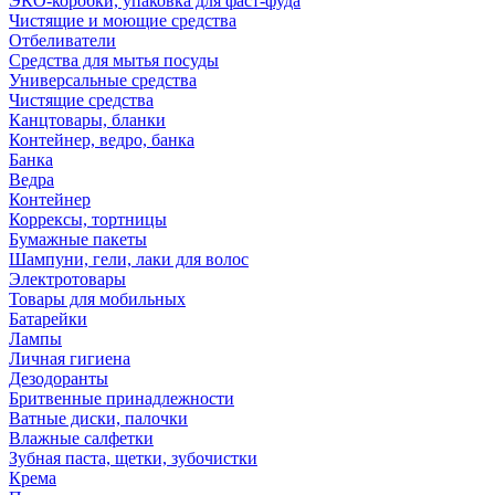
ЭКО-коробки, упаковка для фаст-фуда
Чистящие и моющие средства
Отбеливатели
Средства для мытья посуды
Универсальные средства
Чистящие средства
Канцтовары, бланки
Контейнер, ведро, банка
Банка
Ведра
Контейнер
Коррексы, тортницы
Бумажные пакеты
Шампуни, гели, лаки для волос
Электротовары
Товары для мобильных
Батарейки
Лампы
Личная гигиена
Дезодоранты
Бритвенные принадлежности
Ватные диски, палочки
Влажные салфетки
Зубная паста, щетки, зубочистки
Крема