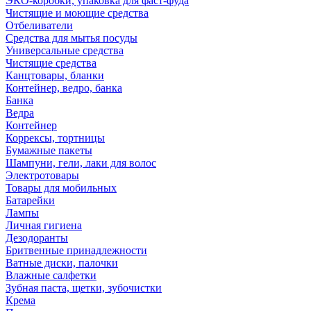
ЭКО-коробки, упаковка для фаст-фуда
Чистящие и моющие средства
Отбеливатели
Средства для мытья посуды
Универсальные средства
Чистящие средства
Канцтовары, бланки
Контейнер, ведро, банка
Банка
Ведра
Контейнер
Коррексы, тортницы
Бумажные пакеты
Шампуни, гели, лаки для волос
Электротовары
Товары для мобильных
Батарейки
Лампы
Личная гигиена
Дезодоранты
Бритвенные принадлежности
Ватные диски, палочки
Влажные салфетки
Зубная паста, щетки, зубочистки
Крема