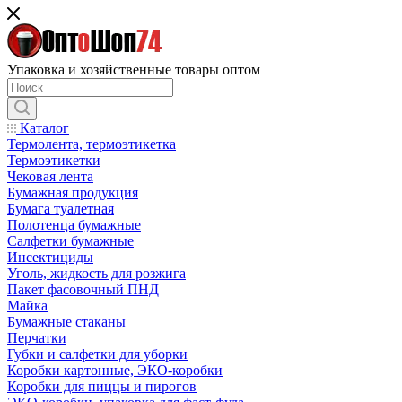
Упаковка и хозяйственные товары оптом
Каталог
Термолента, термоэтикетка
Термоэтикетки
Чековая лента
Бумажная продукция
Бумага туалетная
Полотенца бумажные
Салфетки бумажные
Инсектициды
Уголь, жидкость для розжига
Пакет фасовочный ПНД
Майка
Бумажные стаканы
Перчатки
Губки и салфетки для уборки
Коробки картонные, ЭКО-коробки
Коробки для пиццы и пирогов