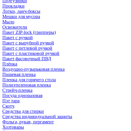
Подгузники
Прокладки
Лотки, ланч-боксы
Мешки для мусора
Мыло
Освежители
Пакет ZIP-lock (грипперы)
Пакет с ручкой
Пакет с вырубной ручкой
Пакет с петлевой ручкой
Пакет с пластиковой ручкой
Пакет фасовочный ПВД
Плёнка
Воздушно-пузырьковая пленка
Пищевая пленка
Пленка для горячего стола
Полиэтиленовая пленка
Стрейч-пленка
Посуда одноразовая
Пэт тара
Скотч
Средства для стирки
Средства индивидуальной защиты
Фольга, рукав, пергамент
Хозтовары