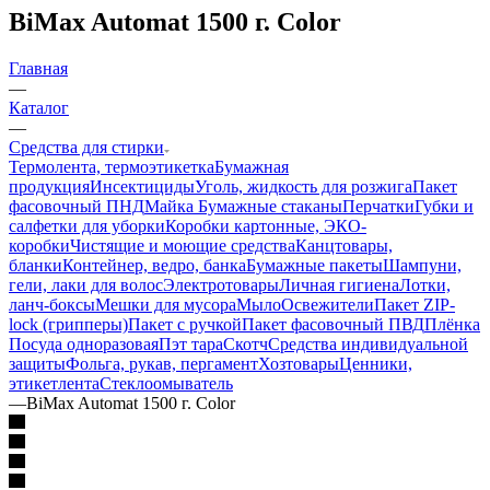
BiMax Automat 1500 г. Color
Главная
—
Каталог
—
Средства для стирки
Термолента, термоэтикетка
Бумажная
продукция
Инсектициды
Уголь, жидкость для розжига
Пакет
фасовочный ПНД
Майка
Бумажные стаканы
Перчатки
Губки и
салфетки для уборки
Коробки картонные, ЭКО-
коробки
Чистящие и моющие средства
Канцтовары,
бланки
Контейнер, ведро, банка
Бумажные пакеты
Шампуни,
гели, лаки для волос
Электротовары
Личная гигиена
Лотки,
ланч-боксы
Мешки для мусора
Мыло
Освежители
Пакет ZIP-
lock (грипперы)
Пакет с ручкой
Пакет фасовочный ПВД
Плёнка
Посуда одноразовая
Пэт тара
Скотч
Средства индивидуальной
защиты
Фольга, рукав, пергамент
Хозтовары
Ценники,
этикетлента
Стеклоомыватель
—
BiMax Automat 1500 г. Color