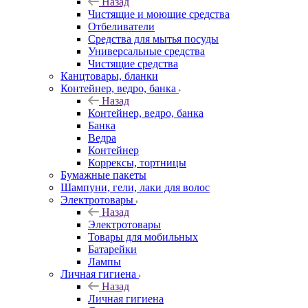
Назад
Чистящие и моющие средства
Отбеливатели
Средства для мытья посуды
Универсальные средства
Чистящие средства
Канцтовары, бланки
Контейнер, ведро, банка
Назад
Контейнер, ведро, банка
Банка
Ведра
Контейнер
Коррексы, тортницы
Бумажные пакеты
Шампуни, гели, лаки для волос
Электротовары
Назад
Электротовары
Товары для мобильных
Батарейки
Лампы
Личная гигиена
Назад
Личная гигиена