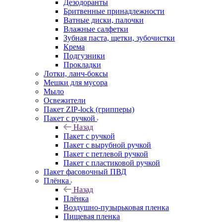
Дезодоранты
Бритвенные принадлежности
Ватные диски, палочки
Влажные салфетки
Зубная паста, щетки, зубочистки
Крема
Подгузники
Прокладки
Лотки, ланч-боксы
Мешки для мусора
Мыло
Освежители
Пакет ZIP-lock (грипперы)
Пакет с ручкой
Назад
Пакет с ручкой
Пакет с вырубной ручкой
Пакет с петлевой ручкой
Пакет с пластиковой ручкой
Пакет фасовочный ПВД
Плёнка
Назад
Плёнка
Воздушно-пузырьковая пленка
Пищевая пленка