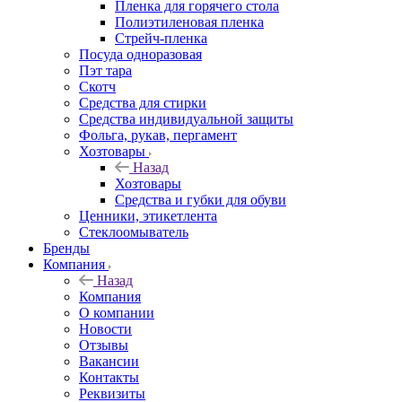
Пленка для горячего стола
Полиэтиленовая пленка
Стрейч-пленка
Посуда одноразовая
Пэт тара
Скотч
Средства для стирки
Средства индивидуальной защиты
Фольга, рукав, пергамент
Хозтовары
Назад
Хозтовары
Средства и губки для обуви
Ценники, этикетлента
Стеклоомыватель
Бренды
Компания
Назад
Компания
О компании
Новости
Отзывы
Вакансии
Контакты
Реквизиты