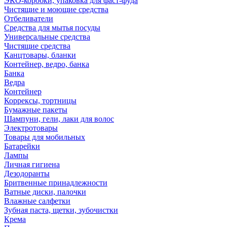
ЭКО-коробки, упаковка для фаст-фуда
Чистящие и моющие средства
Отбеливатели
Средства для мытья посуды
Универсальные средства
Чистящие средства
Канцтовары, бланки
Контейнер, ведро, банка
Банка
Ведра
Контейнер
Коррексы, тортницы
Бумажные пакеты
Шампуни, гели, лаки для волос
Электротовары
Товары для мобильных
Батарейки
Лампы
Личная гигиена
Дезодоранты
Бритвенные принадлежности
Ватные диски, палочки
Влажные салфетки
Зубная паста, щетки, зубочистки
Крема