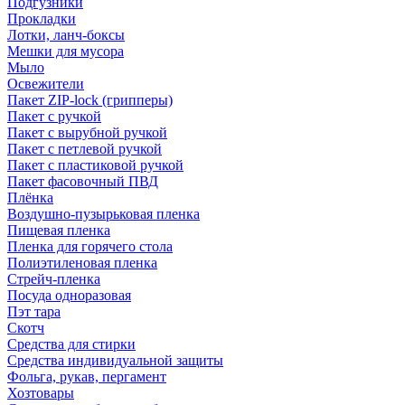
Подгузники
Прокладки
Лотки, ланч-боксы
Мешки для мусора
Мыло
Освежители
Пакет ZIP-lock (грипперы)
Пакет с ручкой
Пакет с вырубной ручкой
Пакет с петлевой ручкой
Пакет с пластиковой ручкой
Пакет фасовочный ПВД
Плёнка
Воздушно-пузырьковая пленка
Пищевая пленка
Пленка для горячего стола
Полиэтиленовая пленка
Стрейч-пленка
Посуда одноразовая
Пэт тара
Скотч
Средства для стирки
Средства индивидуальной защиты
Фольга, рукав, пергамент
Хозтовары