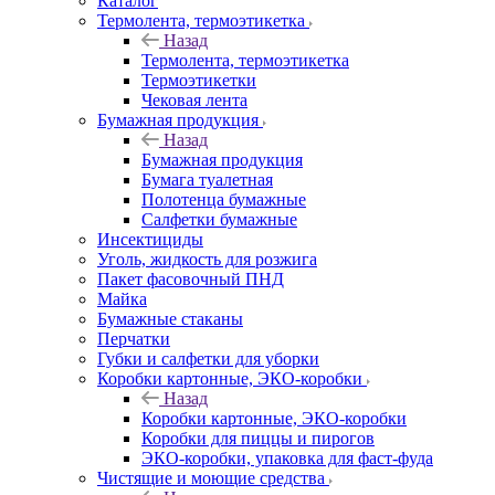
Каталог
Термолента, термоэтикетка
Назад
Термолента, термоэтикетка
Термоэтикетки
Чековая лента
Бумажная продукция
Назад
Бумажная продукция
Бумага туалетная
Полотенца бумажные
Салфетки бумажные
Инсектициды
Уголь, жидкость для розжига
Пакет фасовочный ПНД
Майка
Бумажные стаканы
Перчатки
Губки и салфетки для уборки
Коробки картонные, ЭКО-коробки
Назад
Коробки картонные, ЭКО-коробки
Коробки для пиццы и пирогов
ЭКО-коробки, упаковка для фаст-фуда
Чистящие и моющие средства