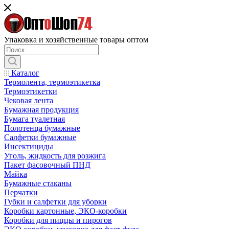
Упаковка и хозяйственные товары оптом
Каталог
Термолента, термоэтикетка
Термоэтикетки
Чековая лента
Бумажная продукция
Бумага туалетная
Полотенца бумажные
Салфетки бумажные
Инсектициды
Уголь, жидкость для розжига
Пакет фасовочный ПНД
Майка
Бумажные стаканы
Перчатки
Губки и салфетки для уборки
Коробки картонные, ЭКО-коробки
Коробки для пиццы и пирогов