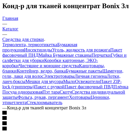
Конд-р для тканей концентрат Bonix 3л
Главная
—
Каталог
—
Средства для стирки
Термолента, термоэтикетка
Бумажная
продукция
Инсектициды
Уголь, жидкость для розжига
Пакет
фасовочный ПНД
Майка
Бумажные стаканы
Перчатки
Губки и
салфетки для уборки
Коробки картонные, ЭКО-
коробки
Чистящие и моющие средства
Канцтовары,
бланки
Контейнер, ведро, банка
Бумажные пакеты
Шампуни,
гели, лаки для волос
Электротовары
Личная гигиена
Лотки,
ланч-боксы
Мешки для мусора
Мыло
Освежители
Пакет ZIP-
lock (грипперы)
Пакет с ручкой
Пакет фасовочный ПВД
Плёнка
Посуда одноразовая
Пэт тара
Скотч
Средства индивидуальной
защиты
Фольга, рукав, пергамент
Хозтовары
Ценники,
этикетлента
Стеклоомыватель
—
Конд-р для тканей концентрат Bonix 3л