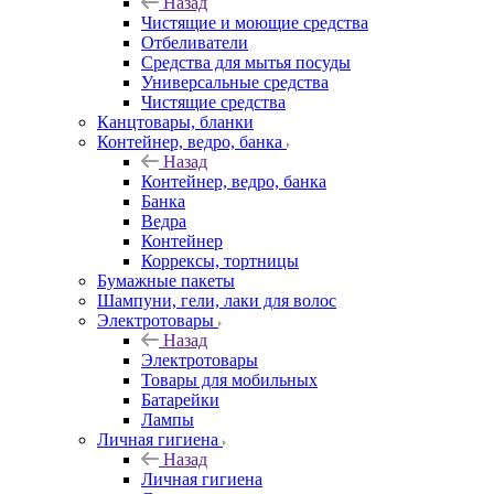
Назад
Чистящие и моющие средства
Отбеливатели
Средства для мытья посуды
Универсальные средства
Чистящие средства
Канцтовары, бланки
Контейнер, ведро, банка
Назад
Контейнер, ведро, банка
Банка
Ведра
Контейнер
Коррексы, тортницы
Бумажные пакеты
Шампуни, гели, лаки для волос
Электротовары
Назад
Электротовары
Товары для мобильных
Батарейки
Лампы
Личная гигиена
Назад
Личная гигиена