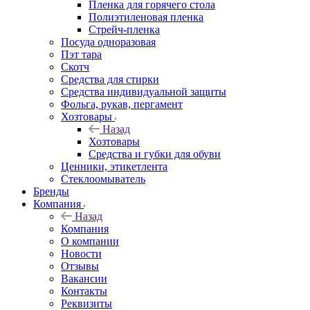
Пленка для горячего стола
Полиэтиленовая пленка
Стрейч-пленка
Посуда одноразовая
Пэт тара
Скотч
Средства для стирки
Средства индивидуальной защиты
Фольга, рукав, пергамент
Хозтовары
Назад
Хозтовары
Средства и губки для обуви
Ценники, этикетлента
Стеклоомыватель
Бренды
Компания
Назад
Компания
О компании
Новости
Отзывы
Вакансии
Контакты
Реквизиты