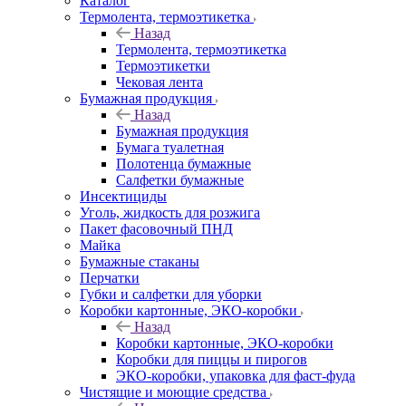
Каталог
Термолента, термоэтикетка
Назад
Термолента, термоэтикетка
Термоэтикетки
Чековая лента
Бумажная продукция
Назад
Бумажная продукция
Бумага туалетная
Полотенца бумажные
Салфетки бумажные
Инсектициды
Уголь, жидкость для розжига
Пакет фасовочный ПНД
Майка
Бумажные стаканы
Перчатки
Губки и салфетки для уборки
Коробки картонные, ЭКО-коробки
Назад
Коробки картонные, ЭКО-коробки
Коробки для пиццы и пирогов
ЭКО-коробки, упаковка для фаст-фуда
Чистящие и моющие средства