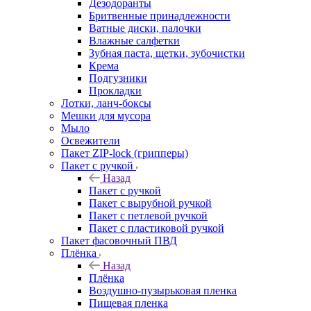
Дезодоранты
Бритвенные принадлежности
Ватные диски, палочки
Влажные салфетки
Зубная паста, щетки, зубочистки
Крема
Подгузники
Прокладки
Лотки, ланч-боксы
Мешки для мусора
Мыло
Освежители
Пакет ZIP-lock (грипперы)
Пакет с ручкой
Назад
Пакет с ручкой
Пакет с вырубной ручкой
Пакет с петлевой ручкой
Пакет с пластиковой ручкой
Пакет фасовочный ПВД
Плёнка
Назад
Плёнка
Воздушно-пузырьковая пленка
Пищевая пленка