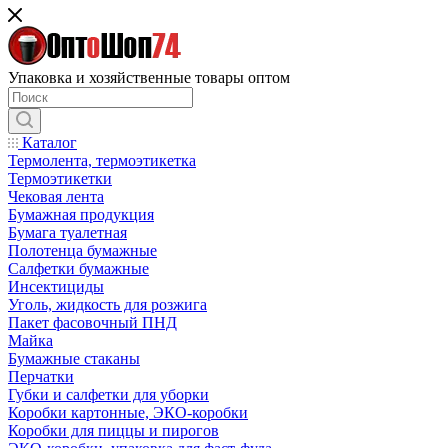
Упаковка и хозяйственные товары оптом
Каталог
Термолента, термоэтикетка
Термоэтикетки
Чековая лента
Бумажная продукция
Бумага туалетная
Полотенца бумажные
Салфетки бумажные
Инсектициды
Уголь, жидкость для розжига
Пакет фасовочный ПНД
Майка
Бумажные стаканы
Перчатки
Губки и салфетки для уборки
Коробки картонные, ЭКО-коробки
Коробки для пиццы и пирогов