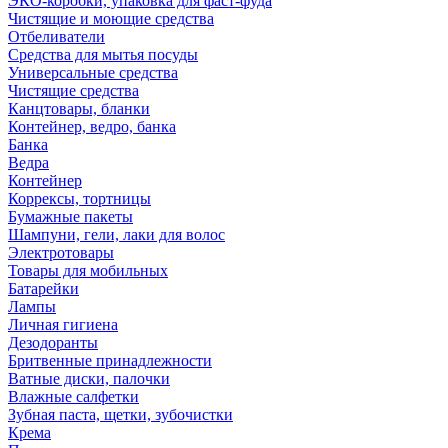
ЭКО-коробки, упаковка для фаст-фуда
Чистящие и моющие средства
Отбеливатели
Средства для мытья посуды
Универсальные средства
Чистящие средства
Канцтовары, бланки
Контейнер, ведро, банка
Банка
Ведра
Контейнер
Коррексы, тортницы
Бумажные пакеты
Шампуни, гели, лаки для волос
Электротовары
Товары для мобильных
Батарейки
Лампы
Личная гигиена
Дезодоранты
Бритвенные принадлежности
Ватные диски, палочки
Влажные салфетки
Зубная паста, щетки, зубочистки
Крема