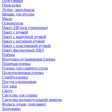
Подгузники
Прокладки
Лотки, ланч-боксы
Мешки для мусора
Мыло
Освежители
Пакет ZIP-lock (грипперы)
Пакет с ручкой
Пакет с вырубной ручкой
Пакет с петлевой ручкой
Пакет с пластиковой ручкой
Пакет фасовочный ПВД
Плёнка
Воздушно-пузырьковая пленка
Пищевая пленка
Пленка для горячего стола
Полиэтиленовая пленка
Стрейч-пленка
Посуда одноразовая
Пэт тара
Скотч
Средства для стирки
Средства индивидуальной защиты
Фольга, рукав, пергамент
Хозтовары