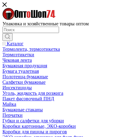
Упаковка и хозяйственные товары оптом
Каталог
Термолента, термоэтикетка
Термоэтикетки
Чековая лента
Бумажная продукция
Бумага туалетная
Полотенца бумажные
Салфетки бумажные
Инсектициды
Уголь, жидкость для розжига
Пакет фасовочный ПНД
Майка
Бумажные стаканы
Перчатки
Губки и салфетки для уборки
Коробки картонные, ЭКО-коробки
Коробки для пиццы и пирогов