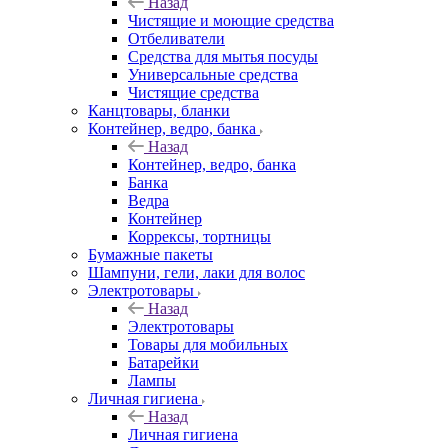
Назад
Чистящие и моющие средства
Отбеливатели
Средства для мытья посуды
Универсальные средства
Чистящие средства
Канцтовары, бланки
Контейнер, ведро, банка
Назад
Контейнер, ведро, банка
Банка
Ведра
Контейнер
Коррексы, тортницы
Бумажные пакеты
Шампуни, гели, лаки для волос
Электротовары
Назад
Электротовары
Товары для мобильных
Батарейки
Лампы
Личная гигиена
Назад
Личная гигиена