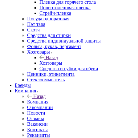
Пленка для горячего стола
Полиэтиленовая пленка
Стрейч-пленка
Посуда одноразовая
Пэт тара
Скотч
Средства для стирки
Средства индивидуальной защиты
Фольга, рукав, пергамент
Хозтовары
Назад
Хозтовары
Средства и губки для обуви
Ценники, этикетлента
Стеклоомыватель
Бренды
Компания
Назад
Компания
О компании
Новости
Отзывы
Вакансии
Контакты
Реквизиты