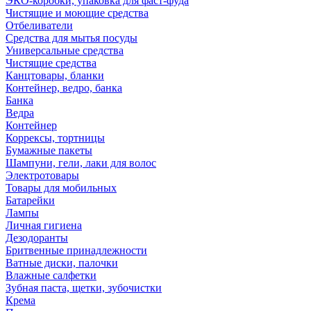
ЭКО-коробки, упаковка для фаст-фуда
Чистящие и моющие средства
Отбеливатели
Средства для мытья посуды
Универсальные средства
Чистящие средства
Канцтовары, бланки
Контейнер, ведро, банка
Банка
Ведра
Контейнер
Коррексы, тортницы
Бумажные пакеты
Шампуни, гели, лаки для волос
Электротовары
Товары для мобильных
Батарейки
Лампы
Личная гигиена
Дезодоранты
Бритвенные принадлежности
Ватные диски, палочки
Влажные салфетки
Зубная паста, щетки, зубочистки
Крема