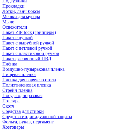
Подгузники
Прокладки
Лотки, ланч-боксы
Мешки для мусора
Мыло
Освежители
Пакет ZIP-lock (грипперы)
Пакет с ручкой
Пакет с вырубной ручкой
Пакет с петлевой ручкой
Пакет с пластиковой ручкой
Пакет фасовочный ПВД
Плёнка
Воздушно-пузырьковая пленка
Пищевая пленка
Пленка для горячего стола
Полиэтиленовая пленка
Стрейч-пленка
Посуда одноразовая
Пэт тара
Скотч
Средства для стирки
Средства индивидуальной защиты
Фольга, рукав, пергамент
Хозтовары