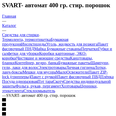
SVART- автомат 400 гр. стир. порошок
Главная
—
Каталог
—
Средства для стирки
Термолента, термоэтикетка
Бумажная
продукция
Инсектициды
Уголь, жидкость для розжига
Пакет
фасовочный ПНД
Майка
Бумажные стаканы
Перчатки
Губки и
салфетки для уборки
Коробки картонные, ЭКО-
коробки
Чистящие и моющие средства
Канцтовары,
бланки
Контейнер, ведро, банка
Бумажные пакеты
Шампуни,
гели, лаки для волос
Электротовары
Личная гигиена
Лотки,
ланч-боксы
Мешки для мусора
Мыло
Освежители
Пакет ZIP-
lock (грипперы)
Пакет с ручкой
Пакет фасовочный ПВД
Плёнка
Посуда одноразовая
Пэт тара
Скотч
Средства индивидуальной
защиты
Фольга, рукав, пергамент
Хозтовары
Ценники,
этикетлента
Стеклоомыватель
—
SVART- автомат 400 гр. стир. порошок