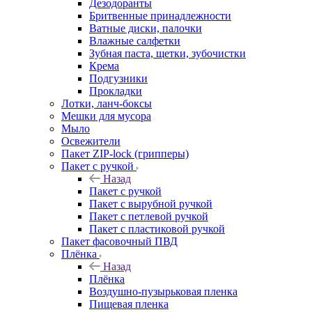
Дезодоранты
Бритвенные принадлежности
Ватные диски, палочки
Влажные салфетки
Зубная паста, щетки, зубочистки
Крема
Подгузники
Прокладки
Лотки, ланч-боксы
Мешки для мусора
Мыло
Освежители
Пакет ZIP-lock (грипперы)
Пакет с ручкой
Назад
Пакет с ручкой
Пакет с вырубной ручкой
Пакет с петлевой ручкой
Пакет с пластиковой ручкой
Пакет фасовочный ПВД
Плёнка
Назад
Плёнка
Воздушно-пузырьковая пленка
Пищевая пленка