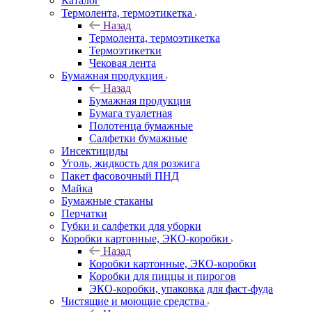
Каталог
Термолента, термоэтикетка
Назад
Термолента, термоэтикетка
Термоэтикетки
Чековая лента
Бумажная продукция
Назад
Бумажная продукция
Бумага туалетная
Полотенца бумажные
Салфетки бумажные
Инсектициды
Уголь, жидкость для розжига
Пакет фасовочный ПНД
Майка
Бумажные стаканы
Перчатки
Губки и салфетки для уборки
Коробки картонные, ЭКО-коробки
Назад
Коробки картонные, ЭКО-коробки
Коробки для пиццы и пирогов
ЭКО-коробки, упаковка для фаст-фуда
Чистящие и моющие средства