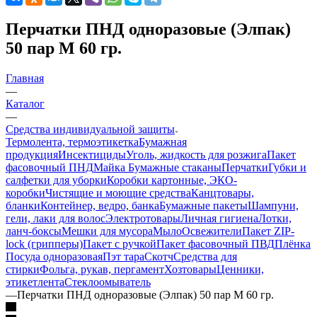
Перчатки ПНД одноразовые (Элпак)
50 пар М 60 гр.
Главная
—
Каталог
—
Средства индивидуальной защиты
Термолента, термоэтикетка
Бумажная
продукция
Инсектициды
Уголь, жидкость для розжига
Пакет
фасовочный ПНД
Майка
Бумажные стаканы
Перчатки
Губки и
салфетки для уборки
Коробки картонные, ЭКО-
коробки
Чистящие и моющие средства
Канцтовары,
бланки
Контейнер, ведро, банка
Бумажные пакеты
Шампуни,
гели, лаки для волос
Электротовары
Личная гигиена
Лотки,
ланч-боксы
Мешки для мусора
Мыло
Освежители
Пакет ZIP-
lock (грипперы)
Пакет с ручкой
Пакет фасовочный ПВД
Плёнка
Посуда одноразовая
Пэт тара
Скотч
Средства для
стирки
Фольга, рукав, пергамент
Хозтовары
Ценники,
этикетлента
Стеклоомыватель
—
Перчатки ПНД одноразовые (Элпак) 50 пар М 60 гр.