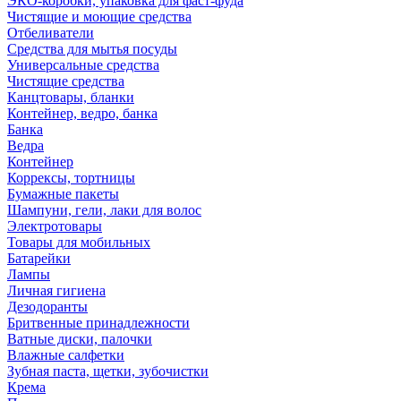
ЭКО-коробки, упаковка для фаст-фуда
Чистящие и моющие средства
Отбеливатели
Средства для мытья посуды
Универсальные средства
Чистящие средства
Канцтовары, бланки
Контейнер, ведро, банка
Банка
Ведра
Контейнер
Коррексы, тортницы
Бумажные пакеты
Шампуни, гели, лаки для волос
Электротовары
Товары для мобильных
Батарейки
Лампы
Личная гигиена
Дезодоранты
Бритвенные принадлежности
Ватные диски, палочки
Влажные салфетки
Зубная паста, щетки, зубочистки
Крема