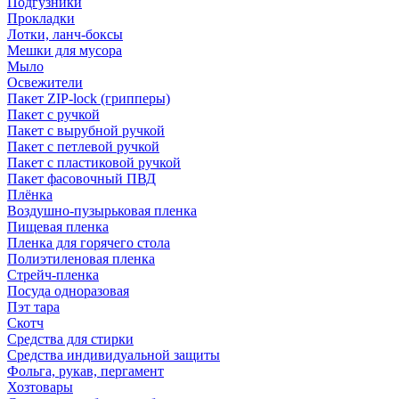
Подгузники
Прокладки
Лотки, ланч-боксы
Мешки для мусора
Мыло
Освежители
Пакет ZIP-lock (грипперы)
Пакет с ручкой
Пакет с вырубной ручкой
Пакет с петлевой ручкой
Пакет с пластиковой ручкой
Пакет фасовочный ПВД
Плёнка
Воздушно-пузырьковая пленка
Пищевая пленка
Пленка для горячего стола
Полиэтиленовая пленка
Стрейч-пленка
Посуда одноразовая
Пэт тара
Скотч
Средства для стирки
Средства индивидуальной защиты
Фольга, рукав, пергамент
Хозтовары