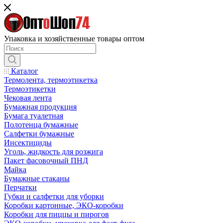
Упаковка и хозяйственные товары оптом
Каталог
Термолента, термоэтикетка
Термоэтикетки
Чековая лента
Бумажная продукция
Бумага туалетная
Полотенца бумажные
Салфетки бумажные
Инсектициды
Уголь, жидкость для розжига
Пакет фасовочный ПНД
Майка
Бумажные стаканы
Перчатки
Губки и салфетки для уборки
Коробки картонные, ЭКО-коробки
Коробки для пиццы и пирогов