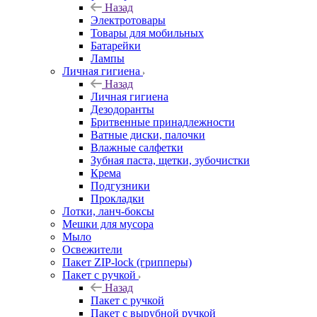
Назад
Электротовары
Товары для мобильных
Батарейки
Лампы
Личная гигиена
Назад
Личная гигиена
Дезодоранты
Бритвенные принадлежности
Ватные диски, палочки
Влажные салфетки
Зубная паста, щетки, зубочистки
Крема
Подгузники
Прокладки
Лотки, ланч-боксы
Мешки для мусора
Мыло
Освежители
Пакет ZIP-lock (грипперы)
Пакет с ручкой
Назад
Пакет с ручкой
Пакет с вырубной ручкой